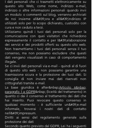
I dati personali che ci trasmetti elettronicamente su
questo sito Web, come nome, indirizzo e-mail,
indirizzo o altre informazioni personali quando invii
un modulo o commenti sul blog, verranno archiviati
da noi insieme all&#39;ora e all&#39;indirizzo IP
utilizzati solo per lo scopo dichiarato, custodito con
cura e non ceduto a terzi.
Utilizziamo quindi i tuoi dati personali solo per la
comunicazione con quei visitatori che richiedono
espressamente il contatto e per l&#39;elaborazione
dei servizi e dei prodotti offerti su questo sito web.
Non trasmettiamo i tuoi dati personali senza il tuo
consenso, ma non possiamo escludere che questi
dati vengano visualizzati in caso di comportamento
illegale.
Se ci invii dati personali via e-mail - quindi al di fuori
di questo sito web - non possiamo garantire una
trasmissione sicura e la protezione dei tuoi dati. Si
consiglia di non inviare mai dati riservati non
crittografati tramite e-mail.
La base giuridica è after&nbsp;
Articolo 6&nbsp;
paragrafo 1 a GDPR
&nbsp; (liceità del trattamento) in
quanto ci dai il consenso al trattamento dei dati che
hai inserito. Puoi revocare questo consenso in
qualsiasi momento - è sufficiente un&#39;e-mail
informale, troverai i nostri dati di contatto
nell&#39;impressum.
Diritti ai sensi del regolamento generale sulla
protezione dei dati
Secondo quanto previsto dal GDPR, Lei ha i seguenti