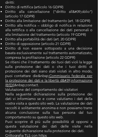
diritti:
Diritto di rettifica (articolo 16 GDPR)
Diritto alla cancellazione (“diritto all&#39;oblio”)
(articolo 17 GDPR)
Diritto alla limitazione del trattamento (art. 18 GDPR)
Diritto alla notifica – obbligo di notifica in relazione
alla rettifica o alla cancellazione dei dati personali o
alla limitazione del trattamento (articolo 19 GDPR)
Diritto alla portabilità dei dati (art. 20 GDPR)
Diritto di opposizione (articolo 21 GDPR)
Diritto di non essere sottoposto a una decisione
basata esclusivamente sul trattamento automatizzato,
compresa la profilazione (articolo 22 GDPR)
Se ritieni che il trattamento dei tuoi dati violi la legge
sulla protezione dei dati o che i tuoi diritti di
protezione dei dati siano stati violati in altro modo,
puoi contattare die&nbsp;
Commissario federale per
la protezione dei dati e la libertà d&#39;informazione
(BfDI)
&nbsp;contact.
Valutazione del comportamento dei visitatori
Nella seguente dichiarazione sulla protezione dei
dati vi informiamo se e come valutiamo i dati della
vostra visita a questo sito web. La valutazione dei dati
raccolti è solitamente anonima e non possiamo trarre
alcuna conclusione sulla tua persona dal tuo
comportamento su questo sito web.
Puoi scoprire di più sulle possibilità di opporsi a
questa valutazione dei dati delle visite nella
seguente dichiarazione sulla protezione dei dati.
Crittografia TLS con https