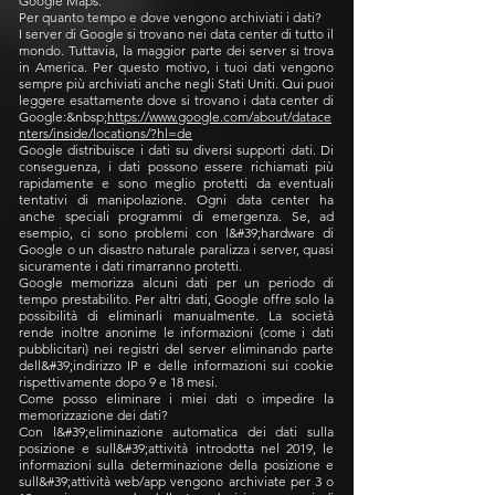
Google Maps.
Per quanto tempo e dove vengono archiviati i dati?
I server di Google si trovano nei data center di tutto il
mondo. Tuttavia, la maggior parte dei server si trova
in America. Per questo motivo, i tuoi dati vengono
sempre più archiviati anche negli Stati Uniti. Qui puoi
leggere esattamente dove si trovano i data center di
Google:&nbsp;
https://www.google.com/about/datace
nters/inside/locations/?hl=de
Google distribuisce i dati su diversi supporti dati. Di
conseguenza, i dati possono essere richiamati più
rapidamente e sono meglio protetti da eventuali
tentativi di manipolazione. Ogni data center ha
anche speciali programmi di emergenza. Se, ad
esempio, ci sono problemi con l&#39;hardware di
Google o un disastro naturale paralizza i server, quasi
sicuramente i dati rimarranno protetti.
Google memorizza alcuni dati per un periodo di
tempo prestabilito. Per altri dati, Google offre solo la
possibilità di eliminarli manualmente. La società
rende inoltre anonime le informazioni (come i dati
pubblicitari) nei registri del server eliminando parte
dell&#39;indirizzo IP e delle informazioni sui cookie
rispettivamente dopo 9 e 18 mesi.
Come posso eliminare i miei dati o impedire la
memorizzazione dei dati?
Con l&#39;eliminazione automatica dei dati sulla
posizione e sull&#39;attività introdotta nel 2019, le
informazioni sulla determinazione della posizione e
sull&#39;attività web/app vengono archiviate per 3 o