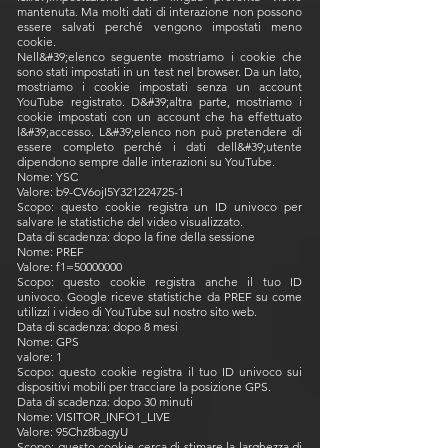
mantenuta. Ma molti dati di interazione non possono
essere salvati perché vengono impostati meno
cookie.
Nell&#39;elenco seguente mostriamo i cookie che
sono stati impostati in un test nel browser. Da un lato,
mostriamo i cookie impostati senza un account
YouTube registrato. D&#39;altra parte, mostriamo i
cookie impostati con un account che ha effettuato
l&#39;accesso. L&#39;elenco non può pretendere di
essere completo perché i dati dell&#39;utente
dipendono sempre dalle interazioni su YouTube.
Nome: YSC
Valore: b9-CV6ojI5Y321224725-1
Scopo: questo cookie registra un ID univoco per
salvare le statistiche del video visualizzato.
Data di scadenza: dopo la fine della sessione
Nome: PREF
Valore: f1=50000000
Scopo: questo cookie registra anche il tuo ID
univoco. Google riceve statistiche da PREF su come
utilizzi i video di YouTube sul nostro sito web.
Data di scadenza: dopo 8 mesi
Nome: GPS
valore: 1
Scopo: questo cookie registra il tuo ID univoco sui
dispositivi mobili per tracciare la posizione GPS.
Data di scadenza: dopo 30 minuti
Nome: VISITOR_INFO1_LIVE
Valore: 95Chz8bagyU
Scopo: questo cookie cerca di stimare la larghezza di