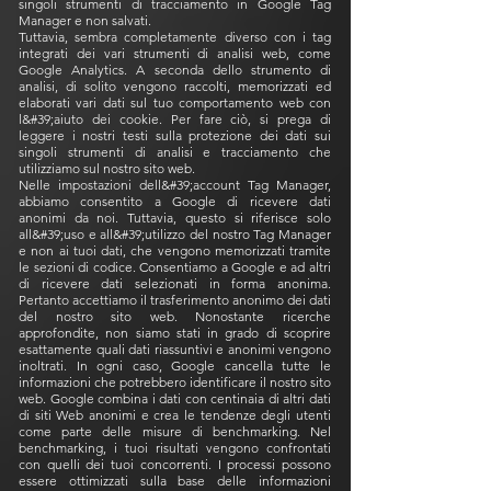
singoli strumenti di tracciamento in Google Tag
Manager e non salvati.
Tuttavia, sembra completamente diverso con i tag
integrati dei vari strumenti di analisi web, come
Google Analytics. A seconda dello strumento di
analisi, di solito vengono raccolti, memorizzati ed
elaborati vari dati sul tuo comportamento web con
l&#39;aiuto dei cookie. Per fare ciò, si prega di
leggere i nostri testi sulla protezione dei dati sui
singoli strumenti di analisi e tracciamento che
utilizziamo sul nostro sito web.
Nelle impostazioni dell&#39;account Tag Manager,
abbiamo consentito a Google di ricevere dati
anonimi da noi. Tuttavia, questo si riferisce solo
all&#39;uso e all&#39;utilizzo del nostro Tag Manager
e non ai tuoi dati, che vengono memorizzati tramite
le sezioni di codice. Consentiamo a Google e ad altri
di ricevere dati selezionati in forma anonima.
Pertanto accettiamo il trasferimento anonimo dei dati
del nostro sito web. Nonostante ricerche
approfondite, non siamo stati in grado di scoprire
esattamente quali dati riassuntivi e anonimi vengono
inoltrati. In ogni caso, Google cancella tutte le
informazioni che potrebbero identificare il nostro sito
web. Google combina i dati con centinaia di altri dati
di siti Web anonimi e crea le tendenze degli utenti
come parte delle misure di benchmarking. Nel
benchmarking, i tuoi risultati vengono confrontati
con quelli dei tuoi concorrenti. I processi possono
essere ottimizzati sulla base delle informazioni