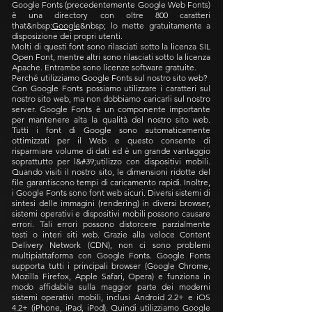
Google Fonts (precedentemente Google Web Fonts)
è una directory con oltre 800 caratteri
that&nbsp;
Google
&nbsp; lo mette gratuitamente a
disposizione dei propri utenti.
Molti di questi font sono rilasciati sotto la licenza SIL
Open Font, mentre altri sono rilasciati sotto la licenza
Apache. Entrambe sono licenze software gratuite.
Perché utilizziamo Google Fonts sul nostro sito web?
Con Google Fonts possiamo utilizzare i caratteri sul
nostro sito web, ma non dobbiamo caricarli sul nostro
server. Google Fonts è un componente importante
per mantenere alta la qualità del nostro sito web.
Tutti i font di Google sono automaticamente
ottimizzati per il Web e questo consente di
risparmiare volume di dati ed è un grande vantaggio
soprattutto per l&#39;utilizzo con dispositivi mobili.
Quando visiti il nostro sito, le dimensioni ridotte del
file garantiscono tempi di caricamento rapidi. Inoltre,
i Google Fonts sono font web sicuri. Diversi sistemi di
sintesi delle immagini (rendering) in diversi browser,
sistemi operativi e dispositivi mobili possono causare
errori. Tali errori possono distorcere parzialmente
testi o interi siti web. Grazie alla veloce Content
Delivery Network (CDN), non ci sono problemi
multipiattaforma con Google Fonts. Google Fonts
supporta tutti i principali browser (Google Chrome,
Mozilla Firefox, Apple Safari, Opera) e funziona in
modo affidabile sulla maggior parte dei moderni
sistemi operativi mobili, inclusi Android 2.2+ e iOS
4.2+ (iPhone, iPad, iPod). Quindi utilizziamo Google