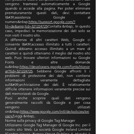
vengono trasmessi automaticamente a Google
quando si accede alla pagina. Per poter eliminare
prematuramente questi dati, devi contattare
l&#39;assistenza Google al
numero&nbsp;
https://support.google.com/?
hl=de&amp;tid=321224725
Contatta &nbsp;. In questo
caso, impedisci la memorizzazione dei dati solo se
non visiti il nostro sito.
A differenza di altri caratteri Web, Google ci
consente l&#39;accesso illimitato a tutti i caratteri.
Quindi abbiamo accesso illimitato a un mare di
caratteri e quindi otteniamo il meglio dal nostro sito
web. Puoi trovare ulteriori informazioni su Google
Fonts e altre domande
su&nbsp;
https://developers.google.com/fonts/Honor
ar?tid=321224725
. Sebbene Google affronti lì i
problemi di protezione dei dati, non contiene
informazioni veramente dettagliate
sull&#39;archiviazione dei dati. È relativamente
difficile ottenere informazioni veramente precise sui
dati memorizzati da Google.
Puoi anche scoprire quali dati vengono
generalmente raccolti da Google e per cosa
vengono utilizzati
on&nbsp;
https://www.google.com/intl/de/policies/pri
vacy/
Leggi &nbsp;.
Norme sulla privacy di Google Tag Manager
Utilizziamo Google Tag Manager di Google Inc. per il
nostro sito Web. La società Google Ireland Limited
(Gordon House, Barrow Street Dublino 4, Irlanda) è