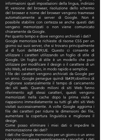
informazioni quali impostazioni della lingua, indirizzo
IP, versione del browser, risoluzione dello schermo
del browser e nome del browser vengono trasmesse
automaticamente ai server di Google. Non è
possibile stabilire con certezza se anche questi dati
vengano memorizzati o non viene comunicato
chiaramente da Google.
Per quanto tempo e dove vengono archiviati i dati?
Google memorizza le richieste di risorse CSS per un
giorno sui suoi server, che si trovano principalmente
al di fuori dell&#39;UE. Questo ci consente di
utilizzare i caratteri utilizzando un foglio di stile di
Google. Un foglio di stile è un modello che puoi
utilizzare per modificare il design o il carattere di un
sito Web, ad esempio, in modo rapido e semplice.
I file dei caratteri vengono archiviati da Google per
un anno. Google persegue quindi l&#39;obiettivo di
migliorare sostanzialmente il tempo di caricamento
dei siti web. Quando milioni di siti Web fanno
riferimento agli stessi caratteri, questi vengono
memorizzati nella cache dopo la prima visita e
riappaiono immediatamente su tutti gli altri siti Web
visitati successivamente. A volte Google aggiorna i
file dei caratteri per ridurre le dimensioni dei file,
aumentare la copertura linguistica e migliorare il
design.
Come posso eliminare i miei dati o impedire la
memorizzazione dei dati?
I dati che Google memorizza per un giorno o un anno
non possono essere semplicemente cancellati. I dati