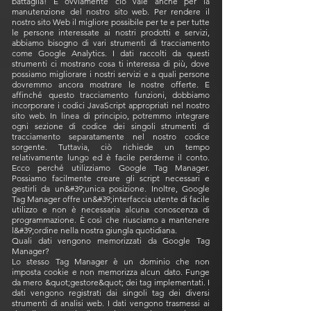
battaglia! E ovviamente ciò vale anche per la
manutenzione del nostro sito web. Per rendere il
nostro sito Web il migliore possibile per te e per tutte
le persone interessate ai nostri prodotti e servizi,
abbiamo bisogno di vari strumenti di tracciamento
come Google Analytics. I dati raccolti da questi
strumenti ci mostrano cosa ti interessa di più, dove
possiamo migliorare i nostri servizi e a quali persone
dovremmo ancora mostrare le nostre offerte. E
affinché questo tracciamento funzioni, dobbiamo
incorporare i codici JavaScript appropriati nel nostro
sito web. In linea di principio, potremmo integrare
ogni sezione di codice dei singoli strumenti di
tracciamento separatamente nel nostro codice
sorgente. Tuttavia, ciò richiede un tempo
relativamente lungo ed è facile perderne il conto.
Ecco perché utilizziamo Google Tag Manager.
Possiamo facilmente creare gli script necessari e
gestirli da un&#39;unica posizione. Inoltre, Google
Tag Manager offre un&#39;interfaccia utente di facile
utilizzo e non è necessaria alcuna conoscenza di
programmazione. È così che riusciamo a mantenere
l&#39;ordine nella nostra giungla quotidiana.
Quali dati vengono memorizzati da Google Tag
Manager?
Lo stesso Tag Manager è un dominio che non
imposta cookie e non memorizza alcun dato. Funge
da mero &quot;gestore&quot; dei tag implementati. I
dati vengono registrati dai singoli tag dei diversi
strumenti di analisi web. I dati vengono trasmessi ai