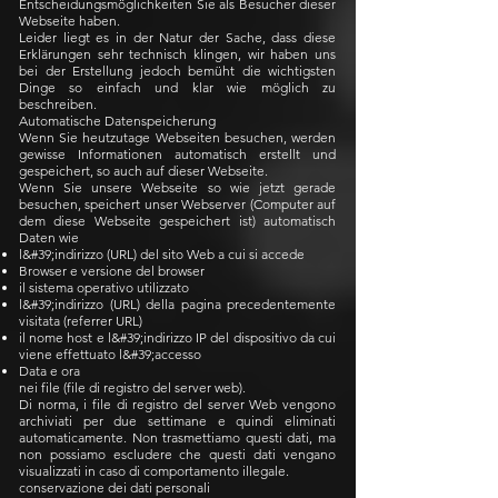
Entscheidungsmöglichkeiten Sie als Besucher dieser
Webseite haben.
Leider liegt es in der Natur der Sache, dass diese
Erklärungen sehr technisch klingen, wir haben uns
bei der Erstellung jedoch bemüht die wichtigsten
Dinge so einfach und klar wie möglich zu
beschreiben.
Automatische Datenspeicherung
Wenn Sie heutzutage Webseiten besuchen, werden
gewisse Informationen automatisch erstellt und
gespeichert, so auch auf dieser Webseite.
Wenn Sie unsere Webseite so wie jetzt gerade
besuchen, speichert unser Webserver (Computer auf
dem diese Webseite gespeichert ist) automatisch
Daten wie
l&#39;indirizzo (URL) del sito Web a cui si accede
Browser e versione del browser
il sistema operativo utilizzato
l&#39;indirizzo (URL) della pagina precedentemente
visitata (referrer URL)
il nome host e l&#39;indirizzo IP del dispositivo da cui
viene effettuato l&#39;accesso
Data e ora
nei file (file di registro del server web).
Di norma, i file di registro del server Web vengono
archiviati per due settimane e quindi eliminati
automaticamente. Non trasmettiamo questi dati, ma
non possiamo escludere che questi dati vengano
visualizzati in caso di comportamento illegale.
conservazione dei dati personali