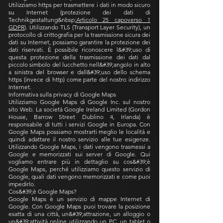
Utilizziamo https per trasmettere i dati in modo sicuro
su Internet (protezione dei dati di
Technikgestaltung&nbsp;
Articolo 25 capoverso 1
GDPR
). Utilizzando TLS (Transport Layer Security), un
protocollo di crittografia per la trasmissione sicura dei
dati su Internet, possiamo garantire la protezione dei
dati riservati. È possibile riconoscere l&#39;uso di
questa protezione della trasmissione dei dati dal
piccolo simbolo del lucchetto nell&#39;angolo in alto
a sinistra del browser e dall&#39;uso dello schema
https (invece di http) come parte del nostro indirizzo
Internet.
Informativa sulla privacy di Google Maps
Utilizziamo Google Maps di Google Inc. sul nostro
sito Web. La società Google Ireland Limited (Gordon
House, Barrow Street Dublino 4, Irlanda) è
responsabile di tutti i servizi Google in Europa. Con
Google Maps possiamo mostrarti meglio le località e
quindi adattare il nostro servizio alle tue esigenze.
Utilizzando Google Maps, i dati vengono trasmessi a
Google e memorizzati sui server di Google. Qui
vogliamo entrare più in dettaglio su cos&#39;è
Google Maps, perché utilizziamo questo servizio di
Google, quali dati vengono memorizzati e come puoi
impedirlo.
Cos&#39;è Google Maps?
Google Maps è un servizio di mappe Internet di
Google. Con Google Maps puoi trovare la posizione
esatta di una città, un&#39;attrazione, un alloggio o
un&#39;attività online utilizzando un PC, un tablet o