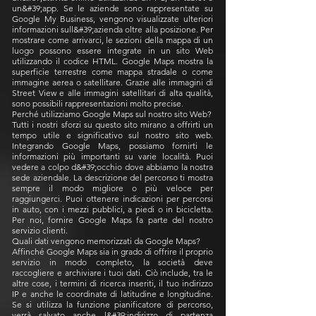
un&#39;app. Se le aziende sono rappresentate su
Google My Business, vengono visualizzate ulteriori
informazioni sull&#39;azienda oltre alla posizione. Per
mostrare come arrivarci, le sezioni della mappa di un
luogo possono essere integrate in un sito Web
utilizzando il codice HTML. Google Maps mostra la
superficie terrestre come mappa stradale o come
immagine aerea o satellitare. Grazie alle immagini di
Street View e alle immagini satellitari di alta qualità,
sono possibili rappresentazioni molto precise.
Perché utilizziamo Google Maps sul nostro sito Web?
Tutti i nostri sforzi su questo sito mirano a offrirti un
tempo utile e significativo sul nostro sito web.
Integrando Google Maps, possiamo fornirti le
informazioni più importanti su varie località. Puoi
vedere a colpo d&#39;occhio dove abbiamo la nostra
sede aziendale. La descrizione del percorso ti mostra
sempre il modo migliore o più veloce per
raggiungerci. Puoi ottenere indicazioni per percorsi
in auto, con i mezzi pubblici, a piedi o in bicicletta.
Per noi, fornire Google Maps fa parte del nostro
servizio clienti.
Quali dati vengono memorizzati da Google Maps?
Affinché Google Maps sia in grado di offrire il proprio
servizio in modo completo, la società deve
raccogliere e archiviare i tuoi dati. Ciò include, tra le
altre cose, i termini di ricerca inseriti, il tuo indirizzo
IP e anche le coordinate di latitudine e longitudine.
Se si utilizza la funzione pianificatore di percorso,
verrà salvato anche l&#39;indirizzo di partenza