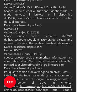
Data di scadenza: dopo 2 anni
Nome: SAPISID
Valore: 7oaPxoG-pZsJuuF5/AnUdDUIsJ9iJz2vdM
Scopo: questo cookie funziona identificando in
modo univoco il browser e il dispositivo
dell&#39;utente. Viene utilizzato per creare un profilo
dei tuoi interessi.
Data di scadenza: dopo 2 anni
Nome: SID
Valore: oQfNKjAsI321224725-
Scopo: questo cookie memorizza l&#39;ID
dell&#39;account Google e l&#39;ora dell&#39;ultimo
accesso in forma crittografata e firmata digitalmente.
Data di scadenza: dopo 2 anni
Nome: SIDCC
Valore: AN0-TYuqub2JOcDTyL
Scopo: questo cookie memorizza informazioni su
come utilizzi il sito Web e quali annunci pubblicitari
potresti aver visto prima di visitare il nostro sito.
Data di scadenza: dopo 3 mesi
Per quanto tempo e dove vengono archiviati i dati?
I dati che YouTube riceve da te ed elabora sono
archiviati sui server di Google. La maggior parte di
questi server si trova in America.
Unter&nbsp;
https://www.google.com/about/datacent
ers/inside/locations/?hl=de
&nbsp; puoi vedere
esattamente dove si trovano i data center di Google.
I tuoi dati sono distribuiti sui server. Ciò significa che i
dati possono essere richiamati più rapidamente e
sono meglio protetti dalla manipolazione.