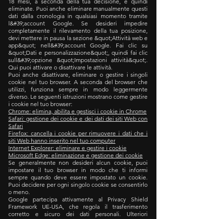
18 mesi, a seconda della tua decisione, e quindi
eliminate. Puoi anche eliminare manualmente questi
dati dalla cronologia in qualsiasi momento tramite
l&#39;account Google. Se desideri impedire
completamente il rilevamento della tua posizione,
devi mettere in pausa la sezione &quot;Attività web e
app&quot; nell&#39;account Google. Fai clic su
&quot;Dati e personalizzazione&quot;, quindi fai clic
sull&#39;opzione &quot;Impostazioni attività&quot;.
Qui puoi attivare o disattivare le attività.
Puoi anche disattivare, eliminare o gestire i singoli
cookie nel tuo browser. A seconda del browser che
utilizzi, funziona sempre in modo leggermente
diverso. Le seguenti istruzioni mostrano come gestire
i cookie nel tuo browser:
Chrome: elimina, abilita e gestisci i cookie in Chrome
Safari: gestione dei cookie e dei dati dei siti Web con
Safari
Firefox: cancella i cookie per rimuovere i dati che i
siti Web hanno inserito nel tuo computer
Internet Explorer: eliminare e gestire i cookie
Microsoft Edge: eliminazione e gestione dei cookie
Se generalmente non desideri alcun cookie, puoi
impostare il tuo browser in modo che ti informi
sempre quando deve essere impostato un cookie.
Puoi decidere per ogni singolo cookie se consentirlo
o meno.
Google partecipa attivamente al Privacy Shield
Framework UE-USA, che regola il trasferimento
corretto e sicuro dei dati personali. Ulteriori