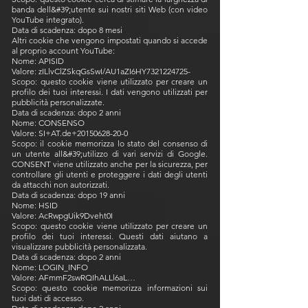
banda dell&#39;utente sui nostri siti Web (con video
YouTube integrato).
Data di scadenza: dopo 8 mesi
Altri cookie che vengono impostati quando si accede
al proprio account YouTube:
Nome: APISID
Valore: zILlvClZSkqGsSwI/AU1aZI6HY7321224725-
Scopo: questo cookie viene utilizzato per creare un
profilo dei tuoi interessi. I dati vengono utilizzati per
pubblicità personalizzate.
Data di scadenza: dopo 2 anni
Nome: CONSENSO
Valore: SI+AT.de+20150628-20-0
Scopo: il cookie memorizza lo stato del consenso di
un utente all&#39;utilizzo di vari servizi di Google.
CONSENT viene utilizzato anche per la sicurezza, per
controllare gli utenti e proteggere i dati degli utenti
da attacchi non autorizzati.
Data di scadenza: dopo 19 anni
Nome: HSID
Valore: AcRwpgUik9Dveht0I
Scopo: questo cookie viene utilizzato per creare un
profilo dei tuoi interessi. Questi dati aiutano a
visualizzare pubblicità personalizzata.
Data di scadenza: dopo 2 anni
Nome: LOGIN_INFO
Valore: AFmmF2swRQIhALLl6aL…
Scopo: questo cookie memorizza informazioni sui
tuoi dati di accesso.