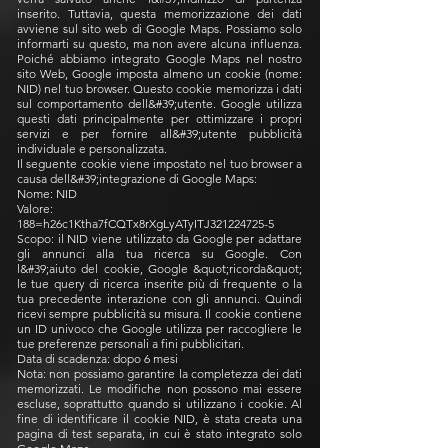
inserito. Tuttavia, questa memorizzazione dei dati
avviene sul sito web di Google Maps. Possiamo solo
informarti su questo, ma non avere alcuna influenza.
Poiché abbiamo integrato Google Maps nel nostro
sito Web, Google imposta almeno un cookie (nome:
NID) nel tuo browser. Questo cookie memorizza i dati
sul comportamento dell&#39;utente. Google utilizza
questi dati principalmente per ottimizzare i propri
servizi e per fornire all&#39;utente pubblicità
individuale e personalizzata.
Il seguente cookie viene impostato nel tuo browser a
causa dell&#39;integrazione di Google Maps:
Nome: NID
Valore:
188=h26c1Ktha7fCQTx8rXgLyATyITJ321224725-5
Scopo: il NID viene utilizzato da Google per adattare
gli annunci alla tua ricerca su Google. Con
l&#39;aiuto del cookie, Google &quot;ricorda&quot;
le tue query di ricerca inserite più di frequente o la
tua precedente interazione con gli annunci. Quindi
ricevi sempre pubblicità su misura. Il cookie contiene
un ID univoco che Google utilizza per raccogliere le
tue preferenze personali a fini pubblicitari.
Data di scadenza: dopo 6 mesi
Nota: non possiamo garantire la completezza dei dati
memorizzati. Le modifiche non possono mai essere
escluse, soprattutto quando si utilizzano i cookie. Al
fine di identificare il cookie NID, è stata creata una
pagina di test separata, in cui è stato integrato solo