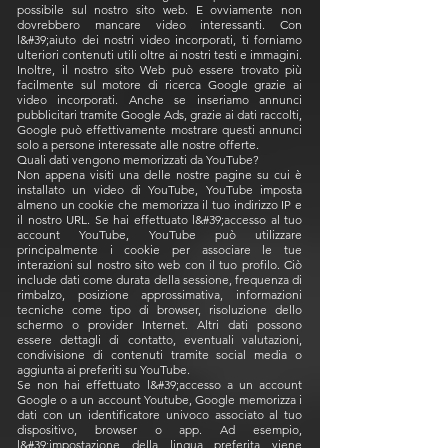
possibile sul nostro sito web. E ovviamente non
dovrebbero mancare video interessanti. Con
l&#39;aiuto dei nostri video incorporati, ti forniamo
ulteriori contenuti utili oltre ai nostri testi e immagini.
Inoltre, il nostro sito Web può essere trovato più
facilmente sul motore di ricerca Google grazie ai
video incorporati. Anche se inseriamo annunci
pubblicitari tramite Google Ads, grazie ai dati raccolti,
Google può effettivamente mostrare questi annunci
solo a persone interessate alle nostre offerte.
Quali dati vengono memorizzati da YouTube?
Non appena visiti una delle nostre pagine su cui è
installato un video di YouTube, YouTube imposta
almeno un cookie che memorizza il tuo indirizzo IP e
il nostro URL. Se hai effettuato l&#39;accesso al tuo
account YouTube, YouTube può utilizzare
principalmente i cookie per associare le tue
interazioni sul nostro sito web con il tuo profilo. Ciò
include dati come durata della sessione, frequenza di
rimbalzo, posizione approssimativa, informazioni
tecniche come tipo di browser, risoluzione dello
schermo o provider Internet. Altri dati possono
essere dettagli di contatto, eventuali valutazioni,
condivisione di contenuti tramite social media o
aggiunta ai preferiti su YouTube.
Se non hai effettuato l&#39;accesso a un account
Google o a un account Youtube, Google memorizza i
dati con un identificatore univoco associato al tuo
dispositivo, browser o app. Ad esempio,
l&#39;impostazione della lingua preferita viene