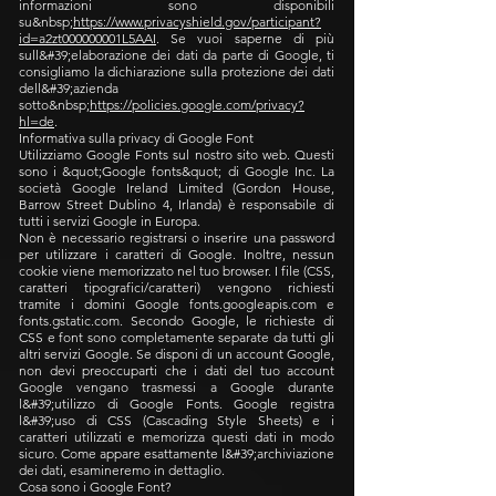
informazioni sono disponibili
su&nbsp;
https://www.privacyshield.gov/participant?
id=a2zt000000001L5AAI
. Se vuoi saperne di più
sull&#39;elaborazione dei dati da parte di Google, ti
consigliamo la dichiarazione sulla protezione dei dati
dell&#39;azienda
sotto&nbsp;
https://policies.google.com/privacy?
hl=de
.
Informativa sulla privacy di Google Font
Utilizziamo Google Fonts sul nostro sito web. Questi
sono i &quot;Google fonts&quot; di Google Inc. La
società Google Ireland Limited (Gordon House,
Barrow Street Dublino 4, Irlanda) è responsabile di
tutti i servizi Google in Europa.
Non è necessario registrarsi o inserire una password
per utilizzare i caratteri di Google. Inoltre, nessun
cookie viene memorizzato nel tuo browser. I file (CSS,
caratteri tipografici/caratteri) vengono richiesti
tramite i domini Google fonts.googleapis.com e
fonts.gstatic.com. Secondo Google, le richieste di
CSS e font sono completamente separate da tutti gli
altri servizi Google. Se disponi di un account Google,
non devi preoccuparti che i dati del tuo account
Google vengano trasmessi a Google durante
l&#39;utilizzo di Google Fonts. Google registra
l&#39;uso di CSS (Cascading Style Sheets) e i
caratteri utilizzati e memorizza questi dati in modo
sicuro. Come appare esattamente l&#39;archiviazione
dei dati, esamineremo in dettaglio.
Cosa sono i Google Font?