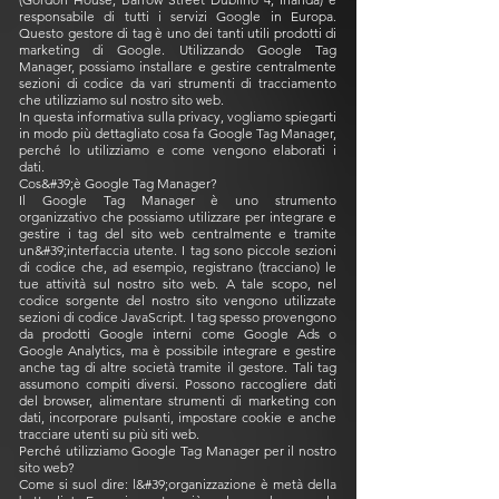
responsabile di tutti i servizi Google in Europa.
Questo gestore di tag è uno dei tanti utili prodotti di
marketing di Google. Utilizzando Google Tag
Manager, possiamo installare e gestire centralmente
sezioni di codice da vari strumenti di tracciamento
che utilizziamo sul nostro sito web.
In questa informativa sulla privacy, vogliamo spiegarti
in modo più dettagliato cosa fa Google Tag Manager,
perché lo utilizziamo e come vengono elaborati i
dati.
Cos&#39;è Google Tag Manager?
Il Google Tag Manager è uno strumento
organizzativo che possiamo utilizzare per integrare e
gestire i tag del sito web centralmente e tramite
un&#39;interfaccia utente. I tag sono piccole sezioni
di codice che, ad esempio, registrano (tracciano) le
tue attività sul nostro sito web. A tale scopo, nel
codice sorgente del nostro sito vengono utilizzate
sezioni di codice JavaScript. I tag spesso provengono
da prodotti Google interni come Google Ads o
Google Analytics, ma è possibile integrare e gestire
anche tag di altre società tramite il gestore. Tali tag
assumono compiti diversi. Possono raccogliere dati
del browser, alimentare strumenti di marketing con
dati, incorporare pulsanti, impostare cookie e anche
tracciare utenti su più siti web.
Perché utilizziamo Google Tag Manager per il nostro
sito web?
Come si suol dire: l&#39;organizzazione è metà della