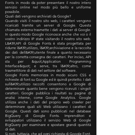
Fonts in modo da poter presentare il nostro intero
servizio online nel modo più bello e uniforme
possibile.
Quali dati vengono archiviati da Google?
Quando visiti il nostro sito web, i caratteri vengono
ricaricati tramite un server di Google. Questa
chiamata esterna trasmette i dati ai server di Google.
In questo modo Google riconosce anche che voi o il
vostro indirizzo IP state visitando il nostro sito web.
L&#39;API di Google Fonts è stata progettata per
ridurre l&#39;utilizzo, l&#39;archiviazione e la raccolta
dei dati dell&#39;utente finale a quanto necessario
per la corretta consegna dei caratteri. Per inciso, API
sta per &quot;Application Programming
Interface&quot; e serve, tra l&#39;altro, come
trasmettitore di dati nel settore del software.
Google Fonts memorizza in modo sicuro CSS e
richieste di font su Google ed è quindi protetto. I dati
sull&#39;utilizzo raccolti consentono a Google di
determinare quanto bene vengono ricevuti i singoli
caratteri. Google pubblica i risultati su pagine di
analisi interne, come Google Analytics. Google
utilizza anche i dati del proprio web crawler per
determinare quali siti Web utilizzano i caratteri di
Google. Questi dati sono pubblicati nel database
BigQuery di Google Fonts. Imprenditori e
sviluppatori utilizzano il servizio Web di Google
BigQuery per esaminare e spostare grandi quantità
di dati.
Si noti, tuttavia, che ad ogni richiesta di Google Font,