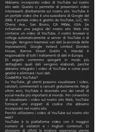
Abbiamo incorporato video di YouTube sul nostro
sito web. Questo ci permette di presentarvi video
interessanti direttamente sul nostro sito. YouTube è
un portale video che è una sussidiaria di Google dal
2006. Il portale video è gestito da YouTube, LLC, 901
Cherry Ave., San Bruno, CA 94066, USA. Se
richiamate una pagina del nostro sito Web che
contiene un video di YouTube, il vostro browser si
collega automaticamente ai server di YouTube o di
Google. Vengono trasmessi vari dati (a seconda delle
impostazioni). Google Ireland Limited (Gordon
House, Barrow Street Dublin 4, Irlanda) è
responsabile di tutti i trattamenti di dati in Europa.
Di seguito vorremmo spiegarti in modo più
dettagliato quali dati vengono elaborati, perché
abbiamo integrato i video di YouTube e come puoi
gestire o eliminare i tuoi dati.
Cos&#39;è YouTube?
Su YouTube, gli utenti possono visualizzare i video,
valutarli, commentarli e caricarli gratuitamente. Negli
ultimi anni, YouTube è diventato uno dei canali di
social media più importanti al mondo. Per consentirci
di visualizzare i video sul nostro sito Web, YouTube
fornisce uno snippet di codice che abbiamo
incorporato nel nostro sito.
Perché utilizziamo i video di YouTube sul nostro sito
web?
YouTube è la piattaforma video con il maggior
numero di visitatori e i migliori contenuti. Ci
sforziamo di offrirti la migliore esperienza utente