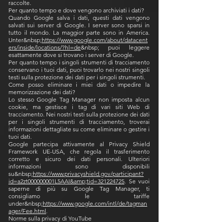
raccolte.
Per quanto tempo e dove vengono archiviati i dati?
Quando Google salva i dati, questi dati vengono
salvati sui server di Google. I server sono sparsi in
tutto il mondo. La maggior parte sono in America.
Unter&nbsp;
https://www.google.com/about/datacent
ers/inside/locations/?hl=de
&nbsp; puoi leggere
esattamente dove si trovano i server di Google.
Per quanto tempo i singoli strumenti di tracciamento
conservano i tuoi dati, puoi trovarlo nei nostri singoli
testi sulla protezione dei dati per i singoli strumenti.
Come posso eliminare i miei dati o impedire la
memorizzazione dei dati?
Lo stesso Google Tag Manager non imposta alcun
cookie, ma gestisce i tag di vari siti Web di
tracciamento. Nei nostri testi sulla protezione dei dati
per i singoli strumenti di tracciamento, troverai
informazioni dettagliate su come eliminare o gestire i
tuoi dati.
Google partecipa attivamente al Privacy Shield
Framework UE-USA, che regola il trasferimento
corretto e sicuro dei dati personali. Ulteriori
informazioni sono disponibili
su&nbsp;
https://www.privacyshield.gov/participant?
id=a2zt000000001L5AAI&amp;tid=321224725
. Se vuoi
saperne di più su Google Tag Manager, ti
consigliamo le tariffe
under&nbsp;
https://www.google.com/intl/de/tagman
ager/Fee.html
.
Norme sulla privacy di YouTube