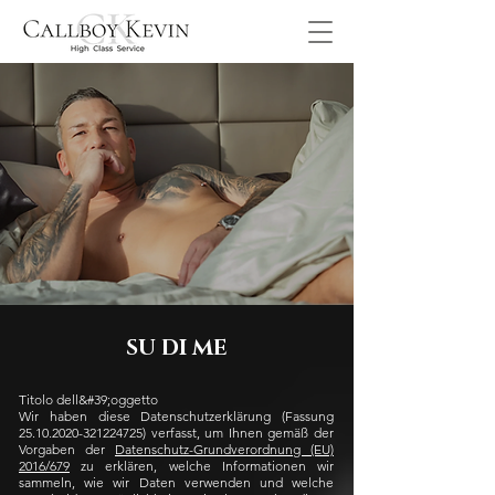
SU DI ME
Titolo dell&#39;oggetto
Wir haben diese Datenschutzerklärung (Fassung
25.10.2020-321224725)
verfasst, um Ihnen gemäß der
Vorgaben der
Datenschutz-Grundverordnung (EU)
2016/679
zu erklären, welche Informationen wir
sammeln, wie wir Daten verwenden und welche