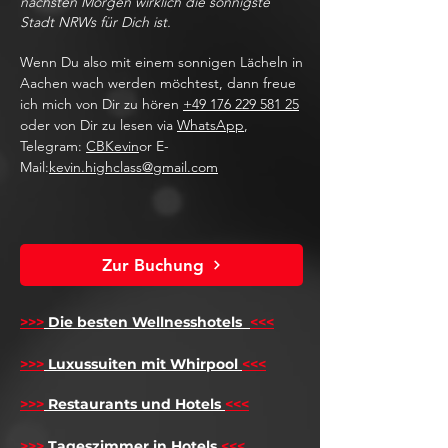
nächsten Morgen wirklich die sonnigste
Stadt NRWs für Dich ist.
Wenn Du also mit einem sonnigen Lächeln in
Aachen wach werden möchtest, dann freue
ich mich von Dir zu hören
+49 176 229 581 25
oder von Dir zu lesen via
WhatsApp
,
Telegram:
CBKevin
or E-
Mail:
kevin.highclass@gmail.com
Zur Buchung
>>>
Die besten Wellnesshotels
<<<
​
>>>
Luxussuiten mit Whirpool
<<<
>>>
Restaurants und Hotels
<<<
>>>
Tageszimmer in Hotels
<<<