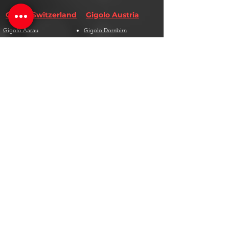
Gigolo Switzerland
Gigolo Austria
Gigolo Aarau
Gigolo Dornbirn
Gigolo Bad Ragaz
Gigolo Graz
Gigolo Basel
Gigolo Innsbruck
Gigolo Bern
Gigolo Ischgl
Gigolo Biel
Gigolo Kitzbühel
Gigolo Chur
Gigolo Klagenfurt
Gigolo Davos
Gigolo Linz
Gigolo Genf
Gigolo Salzburg
Gigolo Lausanne
Gigolo St. Pölten
Gigolo Locarno
Gigolo Steyr
Gigolo Lugano
Gigolo Villach
Gigolo Luzern
Gigolo Wien
Gigolo Neuenburg
Gigolo Wolfsberg
Gigolo Solothurn
Gigolo Zell am See
Gigolo St. Gallen
Gigolo St. Moritz
Gigolo Thun
Gigolo Winterthur
Gigolo Zürich
Gigolo Zug