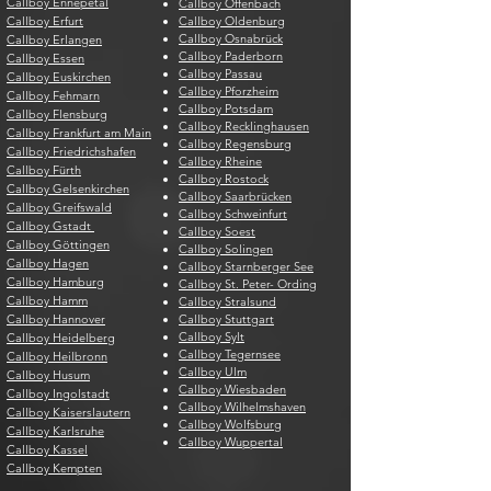
Callboy Ennepetal
Callboy Offenbach
Callboy Erfurt
Callboy Oldenburg
Callboy Osnabrück
Callboy Erlangen
Callboy Paderborn
Callboy Essen
Callboy Passau
Callboy Euskirchen
Callboy Pforzheim
Callboy Fehmarn
Callboy Potsdam
Callboy Flensburg
Callboy Recklinghausen
Callboy Frankfurt am Main
Callboy Regensburg
Callboy Friedrichshafen
Callboy Rheine
Callboy Fürth
Callboy Rostock
Callboy Gelsenkirchen
Callboy Saarbrücken
Callboy Greifswald
Callboy Schweinfurt
Callboy Gstadt
Callboy Soest
Callboy Göttingen
Callboy Solingen
Callboy Hagen
Callboy Starnberger See
Callboy Hamburg
Callboy St. Peter- Ording
Callboy Hamm
Callboy Stralsund
Callboy Hannover
Callboy Stuttgart
Callboy Sylt
Callboy Heidelberg
Callboy Tegernsee
Callboy Heilbronn
Callboy Ulm
Callboy Husum
Callboy Wiesbaden
Callboy Ingolstadt
Callboy Wilhelmshaven
Callboy Kaiserslautern
Callboy Wolfsburg
Callboy Karlsruhe
Callboy Wuppertal
Callboy Kassel
Callboy Kempten