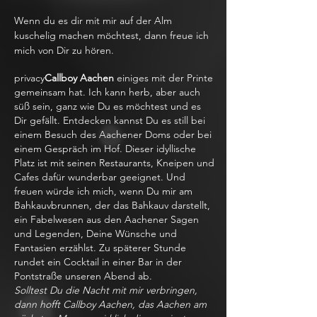
Wenn du es dir mit mir auf der Alm
kuschelig machen möchtest, dann freue ich
mich von Dir zu hören.
privacy
Callboy Aachen
einiges mit der Printe
gemeinsam hat. Ich kann herb, aber auch
süß sein, ganz wie Du es möchtest und es
Dir gefällt. Entdecken kannst Du es still bei
einem Besuch des Aachener Doms oder bei
einem Gespräch im Hof. Dieser idyllische
Platz ist mit seinen Restaurants, Kneipen und
Cafes dafür wunderbar geeignet. Und
freuen würde ich mich, wenn Du mir am
Bahkauvbrunnen, der das Bahkauv darstellt,
ein Fabelwesen aus den Aachener Sagen
und Legenden, Deine Wünsche und
Fantasien erzählst. Zu späterer Stunde
rundet ein Cocktail in einer Bar in der
Pontstraße unseren Abend ab.
Solltest Du die Nacht mit mir verbringen,
dann hofft Callboy Aachen, das Aachen am