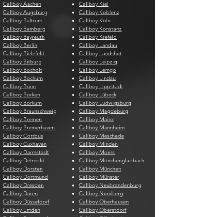
Callboy Aachen
Callboy Kiel
Callboy Augsburg
Callboy Koblenz
Callboy Baltrum
Callboy Köln
Callboy Bamberg
Callboy Konstanz
Callboy Bayreuth
Callboy Krefeld
Callboy Berlin
Callboy Landau
Callboy Bielefeld
Callboy Landshut
Callboy Bitburg
Callboy Leipzig
Callboy Bocholt
Callboy Lemgo
Callboy Bochum
Callboy Lindau
Callboy Bonn
Callboy Lippstadt
Callboy Borken
Callboy Lübeck
Callboy Borkum
Callboy Ludwigsburg
Callboy Braunschweig
Callboy Magdeburg
Callboy Bremen
Callboy Mainz
Callboy Bremerhaven
Callboy Mannheim
Callboy Cottbus
Callboy Meschede
Callboy Cuxhaven
Callboy Minden
Callboy Darmstadt
Callboy Moers
Callboy Detmold
Callboy Mönchengladbach
Callboy Dorsten
Callboy München
Callboy Dortmund
Callboy Münster
Callboy Dresden
Callboy Neubrandenburg
Callboy Düren
Callboy Nürnberg
Callboy Düsseldorf
Callboy Oberhausen
Callboy Emden
Callboy Oberstdorf