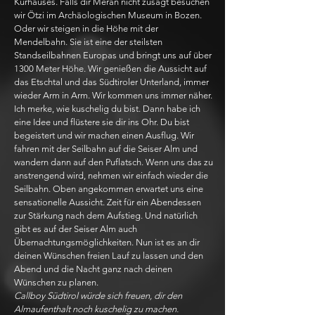
Kurhauses. Falls dir Meran nicht zusagt besuchen
wir Ötzi im Archäologischen Museum in Bozen.
Oder wir steigen in die Höhe mit der
Mendelbahn. Sie ist eine der steilsten
Standseilbahnen Europas und bringt uns auf über
1300 Meter Höhe. Wir genießen die Aussicht auf
das Etschtal und das Südtiroler Unterland, immer
wieder Arm in Arm. Wir kommen uns immer näher.
Ich merke, wie kuschelig du bist. Dann habe ich
eine Idee und flüstere sie dir ins Ohr. Du bist
begeistert und wir machen einen Ausflug. Wir
fahren mit der Seilbahn auf die Seiser Alm und
wandern dann auf den Puflatsch. Wenn uns das zu
anstrengend wird, nehmen wir einfach wieder die
Seilbahn. Oben angekommen erwartet uns eine
sensationelle Aussicht. Zeit für ein Abendessen
zur Stärkung nach dem Aufstieg. Und natürlich
gibt es auf der Seiser Alm auch
Übernachtungsmöglichkeiten. Nun ist es an dir
deinen Wünschen freien Lauf zu lassen und den
Abend und die Nacht ganz nach deinen
Wünschen zu planen.
Callboy Südtirol würde sich freuen, dir den
Almaufenthalt noch kuschelig zu machen.