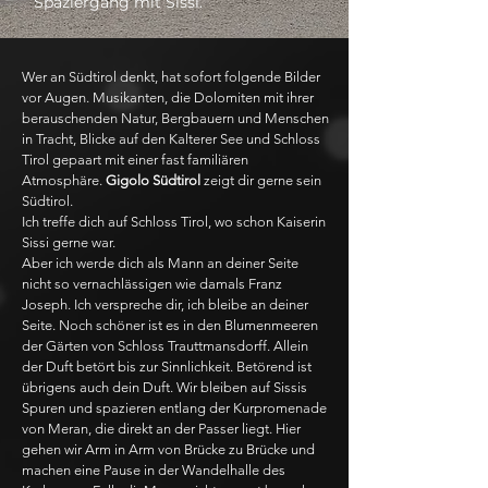
Spaziergang mit Sissi.
Wer an Südtirol denkt, hat sofort folgende Bilder
vor Augen. Musikanten, die Dolomiten mit ihrer
berauschenden Natur, Bergbauern und Menschen
in Tracht, Blicke auf den Kalterer See und Schloss
Tirol gepaart mit einer fast familiären
Atmosphäre.
Gigolo Südtirol
zeigt dir gerne sein
Südtirol.
Ich treffe dich auf Schloss Tirol, wo schon Kaiserin
Sissi gerne war.
Aber ich werde dich als Mann an deiner Seite
nicht so vernachlässigen wie damals Franz
Joseph. Ich verspreche dir, ich bleibe an deiner
Seite. Noch schöner ist es in den Blumenmeeren
der Gärten von Schloss Trauttmansdorff. Allein
der Duft betört bis zur Sinnlichkeit. Betörend ist
übrigens auch dein Duft. Wir bleiben auf Sissis
Spuren und spazieren entlang der Kurpromenade
von Meran, die direkt an der Passer liegt. Hier
gehen wir Arm in Arm von Brücke zu Brücke und
machen eine Pause in der Wandelhalle des