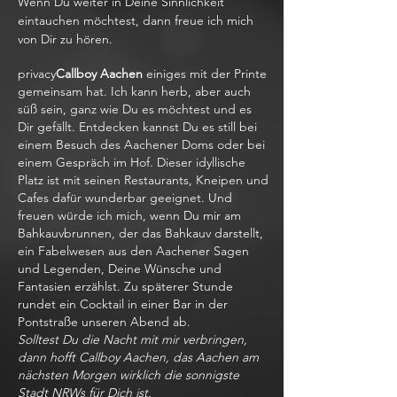
Wenn Du weiter in Deine Sinnlichkeit
eintauchen möchtest, dann freue ich mich
von Dir zu hören.
privacy
Callboy Aachen
einiges mit der Printe
gemeinsam hat. Ich kann herb, aber auch
süß sein, ganz wie Du es möchtest und es
Dir gefällt. Entdecken kannst Du es still bei
einem Besuch des Aachener Doms oder bei
einem Gespräch im Hof. Dieser idyllische
Platz ist mit seinen Restaurants, Kneipen und
Cafes dafür wunderbar geeignet. Und
freuen würde ich mich, wenn Du mir am
Bahkauvbrunnen, der das Bahkauv darstellt,
ein Fabelwesen aus den Aachener Sagen
und Legenden, Deine Wünsche und
Fantasien erzählst. Zu späterer Stunde
rundet ein Cocktail in einer Bar in der
Pontstraße unseren Abend ab.
Solltest Du die Nacht mit mir verbringen,
dann hofft Callboy Aachen, das Aachen am
nächsten Morgen wirklich die sonnigste
Stadt NRWs für Dich ist.