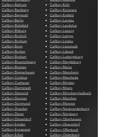
Callboy Baltrum
Callboy Köln
Callboy Bamberg
Callboy Konstanz
Callboy Bayreuth
Callboy Krefeld
Callboy Berlin
Callboy Landau
Callboy Bielefeld
Callboy Landshut
Callboy Bitburg
Callboy Leipzig
Callboy Bocholt
Callboy Lemgo
Callboy Bochum
Callboy Lindau
Callboy Bonn
Callboy Lippstadt
Callboy Borken
Callboy Lübeck
Callboy Borkum
Callboy Ludwigsburg
Callboy Braunschweig
Callboy Magdeburg
Callboy Bremen
Callboy Mainz
Callboy Bremerhaven
Callboy Mannheim
Callboy Cottbus
Callboy Meschede
Callboy Cuxhaven
Callboy Minden
Callboy Darmstadt
Callboy Moers
Callboy Detmold
Callboy Mönchengladbach
Callboy Dorsten
Callboy München
Callboy Dortmund
Callboy Münster
Callboy Dresden
Callboy Neubrandenburg
Callboy Düren
Callboy Nürnberg
Callboy Düsseldorf
Callboy Oberhausen
Callboy Emden
Callboy Oberstdorf
Callboy Ennepetal
Callboy Offenbach
Callboy Erfurt
Callboy Oldenburg