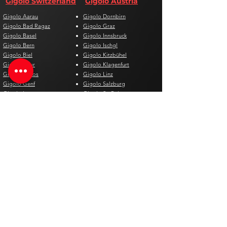
Gigolo Switzerland
Gigolo Austria
Gigolo Aarau
Gigolo Dornbirn
Gigolo Bad Ragaz
Gigolo Graz
Gigolo Basel
Gigolo Innsbruck
Gigolo Bern
Gigolo Ischgl
Gigolo Biel
Gigolo Kitzbühel
Gigolo Chur
Gigolo Klagenfurt
Gigolo Davos
Gigolo Linz
Gigolo Genf
Gigolo Salzburg
Gigolo Lausanne
Gigolo St. Pölten
Gigolo Locarno
Gigolo Steyr
Gigolo Lugano
Gigolo Villach
Gigolo Luzern
Gigolo Wien
Gigolo Neuenburg
Gigolo Wolfsberg
Gigolo Solothurn
Gigolo Zell am See
Gigolo St. Gallen
Gigolo St. Moritz
Gigolo Thun
Gigolo Winterthur
Gigolo Zürich
Gigolo Zug
Gigolo Spain
Gigolo Belgium