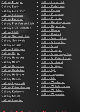
Callboy Osnabrück
Callboy Erlangen
Callboy Paderborn
Callboy Essen
Callboy Passau
Callboy Euskirchen
Callboy Pforzheim
Callboy Fehmarn
Callboy Potsdam
Callboy Flensburg
Callboy Recklinghausen
Callboy Frankfurt am Main
Callboy Regensburg
Callboy Friedrichshafen
Callboy Rheine
Callboy Fürth
Callboy Rostock
Callboy Gelsenkirchen
Callboy Saarbrücken
Callboy Greifswald
Callboy Schweinfurt
Callboy Gstadt
Callboy Soest
Callboy Göttingen
Callboy Solingen
Callboy Hagen
Callboy Starnberger See
Callboy Hamburg
Callboy St. Peter- Ording
Callboy Hamm
Callboy Stralsund
Callboy Hannover
Callboy Stuttgart
Callboy Sylt
Callboy Heidelberg
Callboy Tegernsee
Callboy Heilbronn
Callboy Ulm
Callboy Husum
Callboy Wiesbaden
Callboy Ingolstadt
Callboy Wilhelmshaven
Callboy Kaiserslautern
Callboy Wolfsburg
Callboy Karlsruhe
Callboy Wuppertal
Callboy Kassel
Callboy Kempten