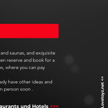
s and saunas, and exquisite
ven reserve and book for a
es, where you can pay
ady have other ideas and
in person
soon
.
aurants und Hotels
<<<