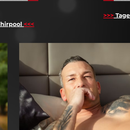
>>>
Tage
hirpool
<<<