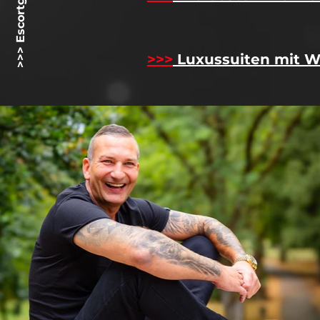
>>> Escortgirlz.net <<
>>>
Luxussuiten mit W