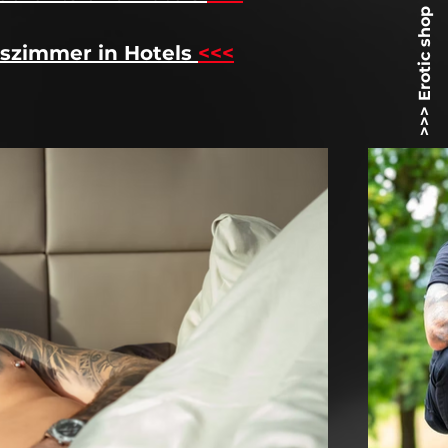
>>> Erotic shop Lovetoyz.net <<
szimmer in Hotels
<<<