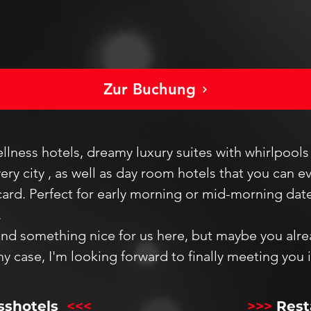
Zur Buchung
wellness hotels, dreamy luxury suites with whirlpool
ery city
, as well as day room hotels that you can e
card. Perfect for early morning or mid-morning dat
.
find something nice for us here, but
maybe you alre
ny
case,
I'm looking forward
to finally meeting
you
sshotels
<<<
​
>>>
Rest