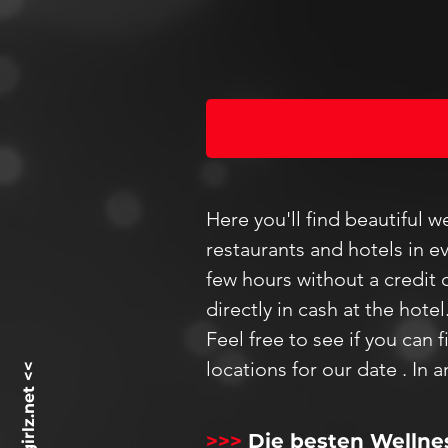
Here you'll find beautiful 
restaurants and hotels in ev
few hours without a credit 
directly in cash at the hotel
Feel
free to see if you can 
locations for our date
.
In a
>>>
Die besten Wellne