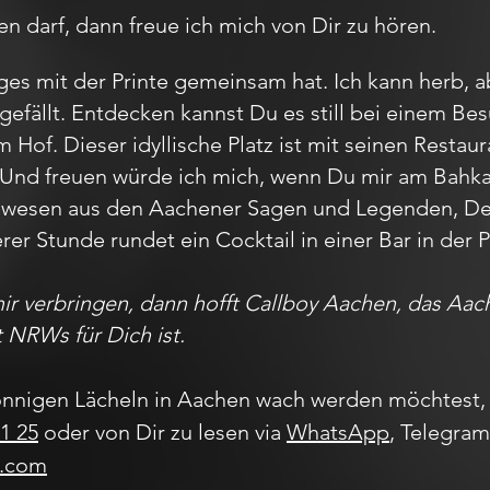
ren darf, dann freue ich mich von Dir zu hören.
ges mit der Printe gemeinsam hat. Ich kann herb, a
gefällt. Entdecken kannst Du es still bei einem 
Hof. Dieser idyllische Platz ist mit seinen Restau
 Und freuen würde ich mich, wenn Du mir am Bahk
belwesen aus den Aachener Sagen und Legenden, 
erer Stunde rundet ein Cocktail in einer Bar in de
mir verbringen, dann hofft Callboy Aachen, das A
t NRWs für Dich ist.
nnigen Lächeln in Aachen wach werden möchtest, 
1 25
oder von Dir zu lesen via
WhatsApp
, Telegra
l.com