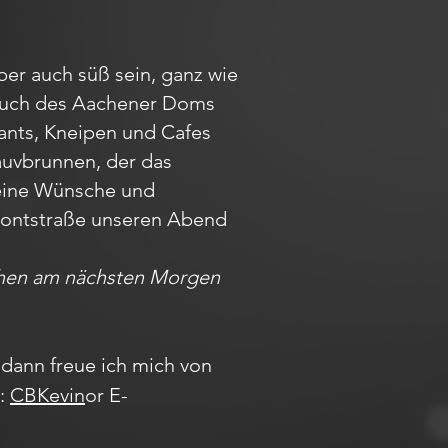
ber auch süß sein, ganz wie
Besuch des Aachener Doms
rants, Kneipen und Cafes
auvbrunnen, der das
Deine Wünsche und
r Pontstraße unseren Abend
achen am nächsten Morgen
dann freue ich mich von
m:
CBKevin
or E-