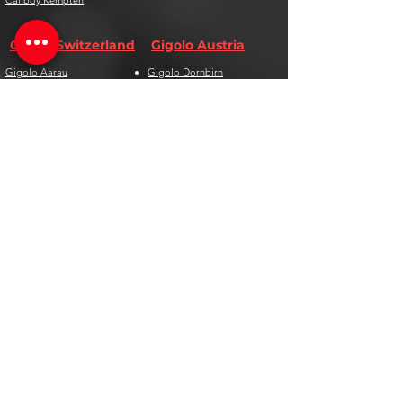
Callboy Kempten
Gigolo Switzerland
Gigolo Austria
Gigolo Aarau
Gigolo Dornbirn
Gigolo Bad Ragaz
Gigolo Graz
Gigolo Basel
Gigolo Innsbruck
Gigolo Bern
Gigolo Ischgl
Gigolo Biel
Gigolo Kitzbühel
Gigolo Chur
Gigolo Klagenfurt
Gigolo Davos
Gigolo Linz
Gigolo Genf
Gigolo Salzburg
Gigolo Lausanne
Gigolo St. Pölten
Gigolo Locarno
Gigolo Steyr
Gigolo Lugano
Gigolo Villach
Gigolo Luzern
Gigolo Wien
Gigolo Neuenburg
Gigolo Wolfsberg
Gigolo Solothurn
Gigolo Zell am See
Gigolo St. Gallen
Gigolo St. Moritz
Gigolo Thun
Gigolo Winterthur
Gigolo Zürich
Gigolo Zug