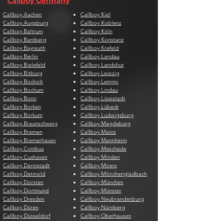
Callboy Germany
Callboy Aachen
Callboy Kiel
Callboy Augsburg
Callboy Koblenz
Callboy Baltrum
Callboy Köln
Callboy Bamberg
Callboy Konstanz
Callboy Bayreuth
Callboy Krefeld
Callboy Berlin
Callboy Landau
Callboy Bielefeld
Callboy Landshut
Callboy Bitburg
Callboy Leipzig
Callboy Bocholt
Callboy Lemgo
Callboy Bochum
Callboy Lindau
Callboy Bonn
Callboy Lippstadt
Callboy Borken
Callboy Lübeck
Callboy Borkum
Callboy Ludwigsburg
Callboy Braunschweig
Callboy Magdeburg
Callboy Bremen
Callboy Mainz
Callboy Bremerhaven
Callboy Mannheim
Callboy Cottbus
Callboy Meschede
Callboy Cuxhaven
Callboy Minden
Callboy Darmstadt
Callboy Moers
Callboy Detmold
Callboy Mönchengladbach
Callboy Dorsten
Callboy München
Callboy Dortmund
Callboy Münster
Callboy Dresden
Callboy Neubrandenburg
Callboy Düren
Callboy Nürnberg
Callboy Düsseldorf
Callboy Oberhausen