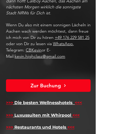
dann hofft Callboy Aachen, das Aachen am
nächsten Morgen wirklich die sonnigste
Stadt NRWs für Dich ist.
Wenn Du also mit einem sonnigen Lächeln in
Aachen wach werden möchtest, dann freue
ich mich von Dir zu hören
+49 176 229 581 25
oder von Dir zu lesen via
WhatsApp
,
Telegram:
CBKevin
or E-
Mail:
kevin.highclass@gmail.com
Zur Buchung
>>>
Die besten Wellnesshotels
<<<
​
>>>
Luxussuiten mit Whirpool
<<<
>>>
Restaurants und Hotels
<<<