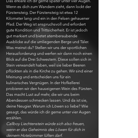
Das erkläre ich dir gerne später unter vier Augen.
Wenn es dich zum Wandern zieht, dann lockt der
Fürstensteig. Der Fürstensteig ist etwa 12
Kilometer lang und ein in den Felsen gehauener
Pfad. Der Weg ist anspruchsvoll und erfordert
gute Kondition und Trittsicherheit. Er ist jedoch
gut markiert und bietet atemberaubende
Ausblicke auf die umliegenden Berge und Täler.
Was meinst du? Stellen wir uns der sportlichen
Herausforderung und werfen wir dann noch einen
Blick auf die Drei Schwestern. Diese sollen sich in
Stein verwandelt haben, weil sie lieber Beeren
pflückten als in die Kirche zu gehen. Wir sind einer
Meinung und entscheiden uns für ein
kulinarisches Vergnügen. In der Hofkellerei
probieren wir den hauseigenen Wein des Fürsten.
Das macht Lust auf mehr, die wir uns beim
Abendessen schmecken lassen. Und da ist sie,
deine Neugier. Warum ich Löwen so liebe? Wie
gesagt, das würde ich dir gerne unter vier Augen
erzählen.
Callboy Liechtenstein würde sich also freuen,
wenn er das Geheimnis des Löwen für dich in
deinem Hotelzimmer lüften darf.