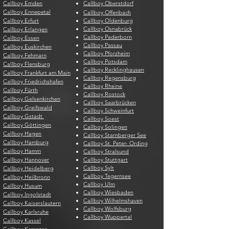
Callboy Emden
Callboy Oberstdorf
Callboy Ennepetal
Callboy Offenbach
Callboy Erfurt
Callboy Oldenburg
Callboy Osnabrück
Callboy Erlangen
Callboy Paderborn
Callboy Essen
Callboy Passau
Callboy Euskirchen
Callboy Pforzheim
Callboy Fehmarn
Callboy Potsdam
Callboy Flensburg
Callboy Recklinghausen
Callboy Frankfurt am Main
Callboy Regensburg
Callboy Friedrichshafen
Callboy Rheine
Callboy Fürth
Callboy Rostock
Callboy Gelsenkirchen
Callboy Saarbrücken
Callboy Greifswald
Callboy Schweinfurt
Callboy Gstadt
Callboy Soest
Callboy Göttingen
Callboy Solingen
Callboy Hagen
Callboy Starnberger See
Callboy Hamburg
Callboy St. Peter- Ording
Callboy Hamm
Callboy Stralsund
Callboy Hannover
Callboy Stuttgart
Callboy Sylt
Callboy Heidelberg
Callboy Tegernsee
Callboy Heilbronn
Callboy Ulm
Callboy Husum
Callboy Wiesbaden
Callboy Ingolstadt
Callboy Wilhelmshaven
Callboy Kaiserslautern
Callboy Wolfsburg
Callboy Karlsruhe
Callboy Wuppertal
Callboy Kassel