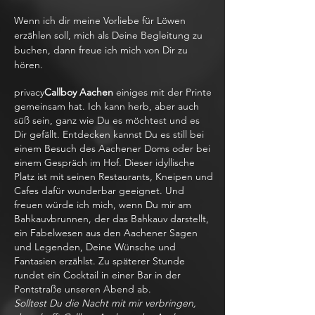
Wenn ich dir meine Vorliebe für Löwen
erzählen soll, mich als Deine Begleitung zu
buchen, dann freue ich mich von Dir zu
hören.
privacy
Callboy Aachen
einiges mit der Printe
gemeinsam hat. Ich kann herb, aber auch
süß sein, ganz wie Du es möchtest und es
Dir gefällt. Entdecken kannst Du es still bei
einem Besuch des Aachener Doms oder bei
einem Gespräch im Hof. Dieser idyllische
Platz ist mit seinen Restaurants, Kneipen und
Cafes dafür wunderbar geeignet. Und
freuen würde ich mich, wenn Du mir am
Bahkauvbrunnen, der das Bahkauv darstellt,
ein Fabelwesen aus den Aachener Sagen
und Legenden, Deine Wünsche und
Fantasien erzählst. Zu späterer Stunde
rundet ein Cocktail in einer Bar in der
Pontstraße unseren Abend ab.
Solltest Du die Nacht mit mir verbringen,