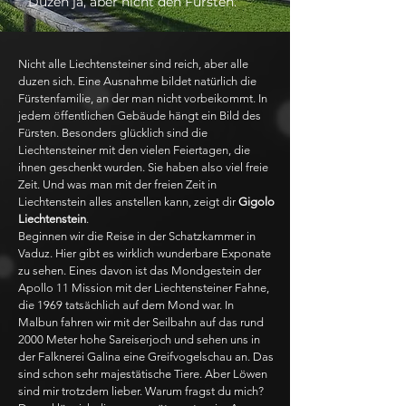
Duzen ja, aber nicht den Fürsten.
Nicht alle Liechtensteiner sind reich, aber alle
duzen sich. Eine Ausnahme bildet natürlich die
Fürstenfamilie, an der man nicht vorbeikommt. In
jedem öffentlichen Gebäude hängt ein Bild des
Fürsten. Besonders glücklich sind die
Liechtensteiner mit den vielen Feiertagen, die
ihnen geschenkt wurden. Sie haben also viel freie
Zeit. Und was man mit der freien Zeit in
Liechtenstein alles anstellen kann, zeigt dir
Gigolo
Liechtenstein
.
Beginnen wir die Reise in der Schatzkammer in
Vaduz. Hier gibt es wirklich wunderbare Exponate
zu sehen. Eines davon ist das Mondgestein der
Apollo 11 Mission mit der Liechtensteiner Fahne,
die 1969 tatsächlich auf dem Mond war. In
Malbun fahren wir mit der Seilbahn auf das rund
2000 Meter hohe Sareiserjoch und sehen uns in
der Falknerei Galina eine Greifvogelschau an. Das
sind schon sehr majestätische Tiere. Aber Löwen
sind mir trotzdem lieber. Warum fragst du mich?