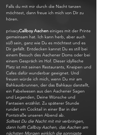
Falls du mit mir durch die Nacht tanzen
möchtest, dann freue ich mich von Dir zu
hören.
privacy
Callboy Aachen
einiges mit der Printe
gemeinsam hat. Ich kann herb, aber auch
süß sein, ganz wie Du es möchtest und es
Dir gefällt. Entdecken kannst Du es still bei
einem Besuch des Aachener Doms oder bei
einem Gespräch im Hof. Dieser idyllische
Platz ist mit seinen Restaurants, Kneipen und
Cafes dafür wunderbar geeignet. Und
freuen würde ich mich, wenn Du mir am
Bahkauvbrunnen, der das Bahkauv darstellt,
ein Fabelwesen aus den Aachener Sagen
und Legenden, Deine Wünsche und
Fantasien erzählst. Zu späterer Stunde
rundet ein Cocktail in einer Bar in der
Pontstraße unseren Abend ab.
Solltest Du die Nacht mit mir verbringen,
dann hofft Callboy Aachen, das Aachen am
nächsten Morgen wirklich die sonnigste