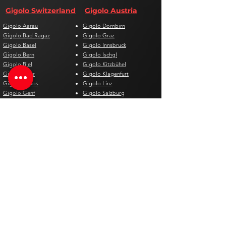
Gigolo Switzerland
Gigolo Austria
Gigolo Aarau
Gigolo Dornbirn
Gigolo Bad Ragaz
Gigolo Graz
Gigolo Basel
Gigolo Innsbruck
Gigolo Bern
Gigolo Ischgl
Gigolo Biel
Gigolo Kitzbühel
Gigolo Chur
Gigolo Klagenfurt
Gigolo Davos
Gigolo Linz
Gigolo Genf
Gigolo Salzburg
Gigolo Lausanne
Gigolo St. Pölten
Gigolo Locarno
Gigolo Steyr
Gigolo Lugano
Gigolo Villach
Gigolo Luzern
Gigolo Wien
Gigolo Neuenburg
Gigolo Wolfsberg
Gigolo Solothurn
Gigolo Zell am See
Gigolo St. Gallen
Gigolo St. Moritz
Gigolo Thun
Gigolo Winterthur
Gigolo Zürich
Gigolo Zug