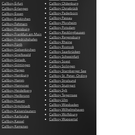
Callboy Erfurt
Callboy Oldenburg
Callboy Osnabrück
Callboy Erlangen
Callboy Paderborn
Callboy Essen
Callboy Passau
Callboy Euskirchen
Callboy Pforzheim
Callboy Fehmarn
Callboy Potsdam
Callboy Flensburg
Callboy Recklinghausen
Callboy Frankfurt am Main
Callboy Regensburg
Callboy Friedrichshafen
Callboy Rheine
Callboy Fürth
Callboy Rostock
Callboy Gelsenkirchen
Callboy Saarbrücken
Callboy Greifswald
Callboy Schweinfurt
Callboy Gstadt
Callboy Soest
Callboy Göttingen
Callboy Solingen
Callboy Hagen
Callboy Starnberger See
Callboy Hamburg
Callboy St. Peter- Ording
Callboy Hamm
Callboy Stralsund
Callboy Hannover
Callboy Stuttgart
Callboy Sylt
Callboy Heidelberg
Callboy Tegernsee
Callboy Heilbronn
Callboy Ulm
Callboy Husum
Callboy Wiesbaden
Callboy Ingolstadt
Callboy Wilhelmshaven
Callboy Kaiserslautern
Callboy Wolfsburg
Callboy Karlsruhe
Callboy Wuppertal
Callboy Kassel
Callboy Kempten