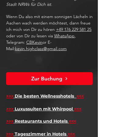
Stadt NRWs für Dich ist.
Wenn Du also mit einem sonnigen Lächeln in
Aachen wach werden möchtest, dann freue
ich mich von Dir zu hören
+49 176 229 581 25
oder von Dir zu lesen via
WhatsApp
,
Telegram:
CBKevin
or E-
Mail:
kevin.highclass@gmail.com
Zur Buchung
>>>
Die besten Wellnesshotels
<<<
​
>>>
Luxussuiten mit Whirpool
<<<
>>>
Restaurants und Hotels
<<<
>>>
Tageszimmer in Hotels
<<<