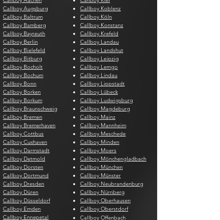
Callboy Aachen
Callboy Kiel
Callboy Augsburg
Callboy Koblenz
Callboy Baltrum
Callboy Köln
Callboy Bamberg
Callboy Konstanz
Callboy Bayreuth
Callboy Krefeld
Callboy Berlin
Callboy Landau
Callboy Bielefeld
Callboy Landshut
Callboy Bitburg
Callboy Leipzig
Callboy Bocholt
Callboy Lemgo
Callboy Bochum
Callboy Lindau
Callboy Bonn
Callboy Lippstadt
Callboy Borken
Callboy Lübeck
Callboy Borkum
Callboy Ludwigsburg
Callboy Braunschweig
Callboy Magdeburg
Callboy Bremen
Callboy Mainz
Callboy Bremerhaven
Callboy Mannheim
Callboy Cottbus
Callboy Meschede
Callboy Cuxhaven
Callboy Minden
Callboy Darmstadt
Callboy Moers
Callboy Detmold
Callboy Mönchengladbach
Callboy Dorsten
Callboy München
Callboy Dortmund
Callboy Münster
Callboy Dresden
Callboy Neubrandenburg
Callboy Düren
Callboy Nürnberg
Callboy Düsseldorf
Callboy Oberhausen
Callboy Emden
Callboy Oberstdorf
Callboy Ennepetal
Callboy Offenbach