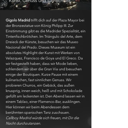
Kunst, Genuss und Sinnlichkeit.
Gigolo Madrid
trifft dich auf der Plaza Mayor bei
der Bronzestatue von König Philipp III. Zur
Einstimmung gibt es die Madrider Spezialität, ein
Tintenfischbrötchen. Im Triángulo del Arte, dem
Dreieck der Künste, besuchen wir das Museo
Nacional del Prado. Dieses Museum ist ein
absolutes Highlight der Kunst mit Werken von
Velazquez, Francisco de Goya und El Greco. Da
wir festgestellt haben, dass wir Mode lieben,
schlendern wir über die Gran Via und besuchen
einige der Boutiquen. Kurze Pause mit einem
kulinarischen, fast sinnlichen Genuss. Wir
probieren Churros, ein Gebäck, das außen
knusprig, innen weich, heiß und mit Schokolade
gefüllt am leckersten ist. Den Abend lassen wir in
einem Tablao, einer Flamenco-Bar, ausklingen.
Hier können wir beim Abendessen dem
berühmten spanischen Tanz zuschauen.
Callboy Madrid würde sich freuen, mit Dir die
Nacht durchzutanzen.