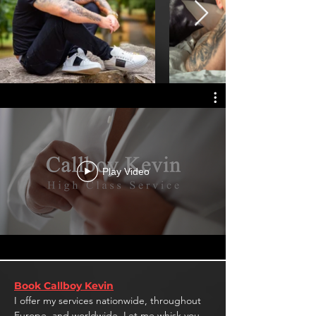
Play Video
Book Callboy Kevin
I offer my services nationwide, throughout
Europe, and worldwide. Let me whisk you