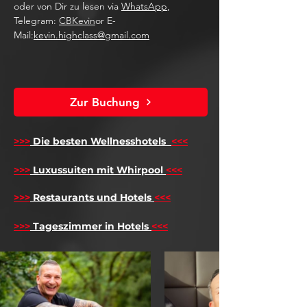
oder von Dir zu lesen via
WhatsApp
,
Telegram:
CBKevin
or E-
Mail:
kevin.highclass@gmail.com
Zur Buchung
>>>
Die besten Wellnesshotels
<<<
​
>>>
Luxussuiten mit Whirpool
<<<
>>>
Restaurants und Hotels
<<<
>>>
Tageszimmer in Hotels
<<<