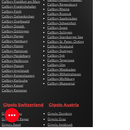
Callboy Frankfurt am Main
Callboy Regensburg
Callboy Friedrichshafen
Callboy Rheine
Callboy Fürth
Callboy Rostock
Callboy Gelsenkirchen
Callboy Saarbrücken
Callboy Greifswald
Callboy Schweinfurt
Callboy Gstadt
Callboy Soest
Callboy Göttingen
Callboy Solingen
Callboy Hagen
Callboy Starnberger See
Callboy Hamburg
Callboy St. Peter- Ording
Callboy Hamm
Callboy Stralsund
Callboy Hannover
Callboy Stuttgart
Callboy Sylt
Callboy Heidelberg
Callboy Tegernsee
Callboy Heilbronn
Callboy Ulm
Callboy Husum
Callboy Wiesbaden
Callboy Ingolstadt
Callboy Wilhelmshaven
Callboy Kaiserslautern
Callboy Wolfsburg
Callboy Karlsruhe
Callboy Wuppertal
Callboy Kassel
Callboy Kempten
Gigolo Switzerland
Gigolo Austria
Gigolo Aarau
Gigolo Dornbirn
Gigolo Bad Ragaz
Gigolo Graz
Gigolo Basel
Gigolo Innsbruck