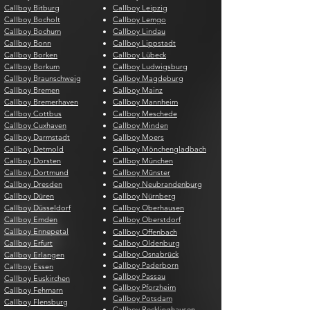
Callboy Bitburg
Callboy Leipzig
Callboy Bocholt
Callboy Lemgo
Callboy Bochum
Callboy Lindau
Callboy Bonn
Callboy Lippstadt
Callboy Borken
Callboy Lübeck
Callboy Borkum
Callboy Ludwigsburg
Callboy Braunschweig
Callboy Magdeburg
Callboy Bremen
Callboy Mainz
Callboy Bremerhaven
Callboy Mannheim
Callboy Cottbus
Callboy Meschede
Callboy Cuxhaven
Callboy Minden
Callboy Darmstadt
Callboy Moers
Callboy Detmold
Callboy Mönchengladbach
Callboy Dorsten
Callboy München
Callboy Dortmund
Callboy Münster
Callboy Dresden
Callboy Neubrandenburg
Callboy Düren
Callboy Nürnberg
Callboy Düsseldorf
Callboy Oberhausen
Callboy Emden
Callboy Oberstdorf
Callboy Ennepetal
Callboy Offenbach
Callboy Erfurt
Callboy Oldenburg
Callboy Osnabrück
Callboy Erlangen
Callboy Paderborn
Callboy Essen
Callboy Passau
Callboy Euskirchen
Callboy Pforzheim
Callboy Fehmarn
Callboy Potsdam
Callboy Flensburg
Callboy Recklinghausen