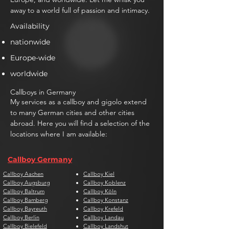
away to a world full of passion and intimacy.
Availability
nationwide
Europe-wide
worldwide
Callboys in Germany
My services as a callboy and gigolo extend
to many German cities and other cities
abroad. Here you will find a selection of the
locations where I am available:
Callboy Germany
Callboy Aachen
Callboy Kiel
Callboy Augsburg
Callboy Koblenz
Callboy Baltrum
Callboy Köln
Callboy Bamberg
Callboy Konstanz
Callboy Bayreuth
Callboy Krefeld
Callboy Berlin
Callboy Landau
Callboy Bielefeld
Callboy Landshut