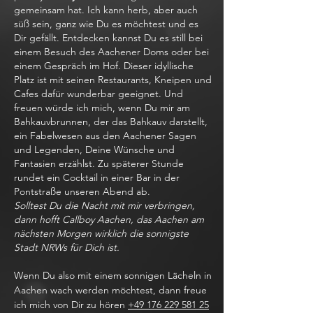
gemeinsam hat. Ich kann herb, aber auch
süß sein, ganz wie Du es möchtest und es
Dir gefällt. Entdecken kannst Du es still bei
einem Besuch des Aachener Doms oder bei
einem Gespräch im Hof. Dieser idyllische
Platz ist mit seinen Restaurants, Kneipen und
Cafes dafür wunderbar geeignet. Und
freuen würde ich mich, wenn Du mir am
Bahkauvbrunnen, der das Bahkauv darstellt,
ein Fabelwesen aus den Aachener Sagen
und Legenden, Deine Wünsche und
Fantasien erzählst. Zu späterer Stunde
rundet ein Cocktail in einer Bar in der
Pontstraße unseren Abend ab.
Solltest Du die Nacht mit mir verbringen,
dann hofft Callboy Aachen, das Aachen am
nächsten Morgen wirklich die sonnigste
Stadt NRWs für Dich ist.
Wenn Du also mit einem sonnigen Lächeln in
Aachen wach werden möchtest, dann freue
ich mich von Dir zu hören
+49 176 229 581 25