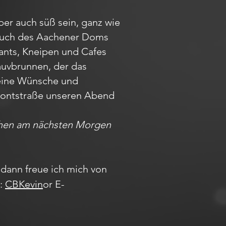
ber auch süß sein, ganz wie
Besuch des Aachener Doms
rants, Kneipen und Cafes
auvbrunnen, der das
Deine Wünsche und
r Pontstraße unseren Abend
achen am nächsten Morgen
dann freue ich mich von
m:
CBKevin
or E-