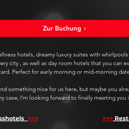
Zur Buchung
wellness hotels, dreamy luxury suites with whirlpool
ery city
, as well as day room hotels that you can e
card. Perfect for early morning or mid-morning dat
.
find something nice for us here, but
maybe you alre
ny
case,
I'm looking forward
to finally meeting
you
sshotels
<<<
​
>>>
Rest