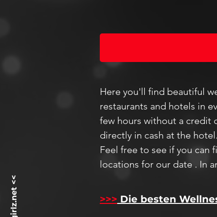
Here you'll find beautiful 
restaurants and hotels in ev
few hours without a credit 
directly in cash at the hotel
Feel
free to see if you can 
locations for our date
.
In a
>>>
Die besten Wellne