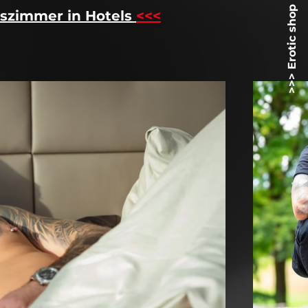
>>> Erotic shop Lovetoyz.net <<
szimmer in Hotels
<<<