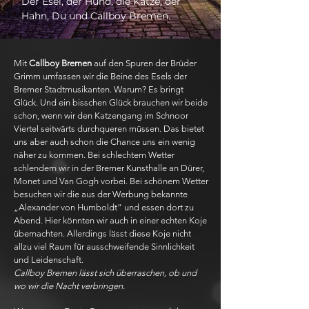
Der Esel, der Hund, die Katze, der
Hahn, Du und Callboy Bremen.
Mit
Callboy Bremen
auf den Spuren der Brüder
Grimm umfassen wir die Beine des Esels der
Bremer Stadtmusikanten. Warum? Es bringt
Glück. Und ein bisschen Glück brauchen wir beide
schon, wenn wir den Katzengang im Schnoor
Viertel seitwärts durchqueren müssen. Das bietet
uns aber auch schon die Chance uns ein wenig
näher zu kommen. Bei schlechtem Wetter
schlendern wir in der Bremer Kunsthalle an Dürer,
Monet und Van Gogh vorbei. Bei schönem Wetter
besuchen wir die aus der Werbung bekannte
„Alexander von Humboldt“ und essen dort zu
Abend. Hier könnten wir auch in einer echten Koje
übernachten. Allerdings lässt diese Koje nicht
allzu viel Raum für ausschweifende Sinnlichkeit
und Leidenschaft.
Callboy Bremen lässt sich überraschen, ob und
wo wir die Nacht verbringen.