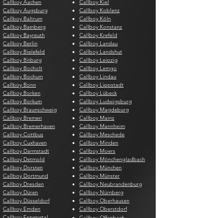
Callboy Aachen
Callboy Kiel
Callboy Augsburg
Callboy Koblenz
Callboy Baltrum
Callboy Köln
Callboy Bamberg
Callboy Konstanz
Callboy Bayreuth
Callboy Krefeld
Callboy Berlin
Callboy Landau
Callboy Bielefeld
Callboy Landshut
Callboy Bitburg
Callboy Leipzig
Callboy Bocholt
Callboy Lemgo
Callboy Bochum
Callboy Lindau
Callboy Bonn
Callboy Lippstadt
Callboy Borken
Callboy Lübeck
Callboy Borkum
Callboy Ludwigsburg
Callboy Braunschweig
Callboy Magdeburg
Callboy Bremen
Callboy Mainz
Callboy Bremerhaven
Callboy Mannheim
Callboy Cottbus
Callboy Meschede
Callboy Cuxhaven
Callboy Minden
Callboy Darmstadt
Callboy Moers
Callboy Detmold
Callboy Mönchengladbach
Callboy Dorsten
Callboy München
Callboy Dortmund
Callboy Münster
Callboy Dresden
Callboy Neubrandenburg
Callboy Düren
Callboy Nürnberg
Callboy Düsseldorf
Callboy Oberhausen
Callboy Emden
Callboy Oberstdorf
Callboy Ennepetal
Callboy Offenbach