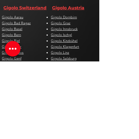
Gigolo Switzerland
Gigolo Austria
Gigolo Aarau
Gigolo Dornbirn
Gigolo Bad Ragaz
Gigolo Graz
Gigolo Basel
Gigolo Innsbruck
Gigolo Bern
Gigolo Ischgl
Gigolo Biel
Gigolo Kitzbühel
Gigolo Chur
Gigolo Klagenfurt
Gigolo Davos
Gigolo Linz
Gigolo Genf
Gigolo Salzburg
Gigolo Lausanne
Gigolo St. Pölten
Gigolo Locarno
Gigolo Steyr
Gigolo Lugano
Gigolo Villach
Gigolo Luzern
Gigolo Wien
Gigolo Neuenburg
Gigolo Wolfsberg
Gigolo Solothurn
Gigolo Zell am See
Gigolo St. Gallen
Gigolo St. Moritz
Gigolo Thun
Gigolo Winterthur
Gigolo Zürich
Gigolo Zug