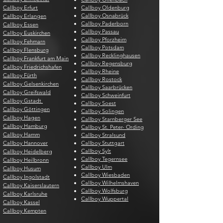
Callboy Erfurt
Callboy Oldenburg
Callboy Osnabrück
Callboy Erlangen
Callboy Paderborn
Callboy Essen
Callboy Passau
Callboy Euskirchen
Callboy Pforzheim
Callboy Fehmarn
Callboy Potsdam
Callboy Flensburg
Callboy Recklinghausen
Callboy Frankfurt am Main
Callboy Regensburg
Callboy Friedrichshafen
Callboy Rheine
Callboy Fürth
Callboy Rostock
Callboy Gelsenkirchen
Callboy Saarbrücken
Callboy Greifswald
Callboy Schweinfurt
Callboy Gstadt
Callboy Soest
Callboy Göttingen
Callboy Solingen
Callboy Hagen
Callboy Starnberger See
Callboy Hamburg
Callboy St. Peter- Ording
Callboy Hamm
Callboy Stralsund
Callboy Hannover
Callboy Stuttgart
Callboy Sylt
Callboy Heidelberg
Callboy Tegernsee
Callboy Heilbronn
Callboy Ulm
Callboy Husum
Callboy Wiesbaden
Callboy Ingolstadt
Callboy Wilhelmshaven
Callboy Kaiserslautern
Callboy Wolfsburg
Callboy Karlsruhe
Callboy Wuppertal
Callboy Kassel
Callboy Kempten