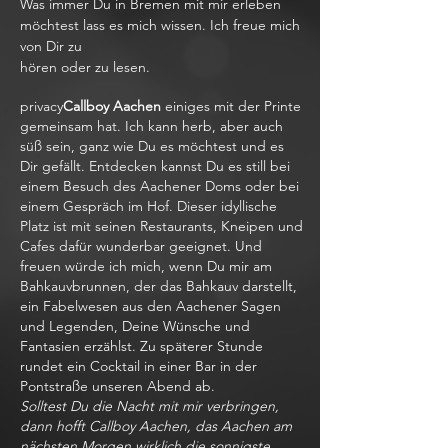
Was immer Du in Bremen mit mir erleben
möchtest lass es mich wissen. Ich freue mich
von Dir zu
hören oder zu lesen.
privacy
Callboy Aachen
einiges mit der Printe
gemeinsam hat. Ich kann herb, aber auch
süß sein, ganz wie Du es möchtest und es
Dir gefällt. Entdecken kannst Du es still bei
einem Besuch des Aachener Doms oder bei
einem Gespräch im Hof. Dieser idyllische
Platz ist mit seinen Restaurants, Kneipen und
Cafes dafür wunderbar geeignet. Und
freuen würde ich mich, wenn Du mir am
Bahkauvbrunnen, der das Bahkauv darstellt,
ein Fabelwesen aus den Aachener Sagen
und Legenden, Deine Wünsche und
Fantasien erzählst. Zu späterer Stunde
rundet ein Cocktail in einer Bar in der
Pontstraße unseren Abend ab.
Solltest Du die Nacht mit mir verbringen,
dann hofft Callboy Aachen, das Aachen am
nächsten Morgen wirklich die sonnigste