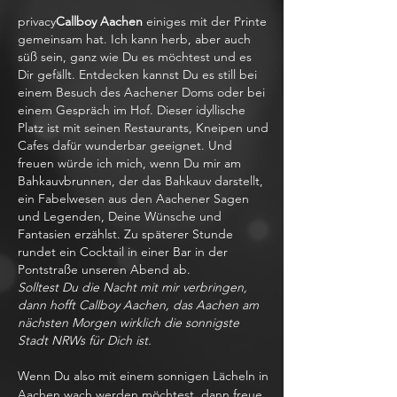
privacy
Callboy Aachen
einiges mit der Printe
gemeinsam hat. Ich kann herb, aber auch
süß sein, ganz wie Du es möchtest und es
Dir gefällt. Entdecken kannst Du es still bei
einem Besuch des Aachener Doms oder bei
einem Gespräch im Hof. Dieser idyllische
Platz ist mit seinen Restaurants, Kneipen und
Cafes dafür wunderbar geeignet. Und
freuen würde ich mich, wenn Du mir am
Bahkauvbrunnen, der das Bahkauv darstellt,
ein Fabelwesen aus den Aachener Sagen
und Legenden, Deine Wünsche und
Fantasien erzählst. Zu späterer Stunde
rundet ein Cocktail in einer Bar in der
Pontstraße unseren Abend ab.
Solltest Du die Nacht mit mir verbringen,
dann hofft Callboy Aachen, das Aachen am
nächsten Morgen wirklich die sonnigste
Stadt NRWs für Dich ist.
Wenn Du also mit einem sonnigen Lächeln in
Aachen wach werden möchtest, dann freue