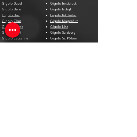
Gigolo Basel
Gigolo Innsbruck
Gigolo Bern
Gigolo Ischgl
Gigolo Biel
Gigolo Kitzbühel
Gigolo Chur
Gigolo Klagenfurt
Gigolo Davos
Gigolo Linz
Gigolo Genf
Gigolo Salzburg
Gigolo Lausanne
Gigolo St. Pölten
Gigolo Locarno
Gigolo Steyr
Gigolo Lugano
Gigolo Villach
Gigolo Luzern
Gigolo Wien
Gigolo Neuenburg
Gigolo Wolfsberg
Gigolo Solothurn
Gigolo Zell am See
Gigolo St. Gallen
Gigolo St. Moritz
Gigolo Thun
Gigolo Winterthur
Gigolo Zürich
Gigolo Zug
Gigolo Spain
Gigolo Belgium
Gigolo Alicante
Gigolo Antwerpen
Gigolo Barcelona
Gigolo Brügge