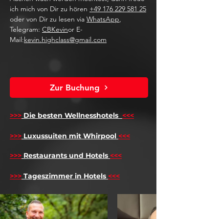
ich mich von Dir zu hören
+49 176 229 581 25
oder von Dir zu lesen via
WhatsApp
,
Telegram:
CBKevin
or E-
Mail:
kevin.highclass@gmail.com
Zur Buchung
>>>
Die besten Wellnesshotels
<<<
​
>>>
Luxussuiten mit Whirpool
<<<
>>>
Restaurants und Hotels
<<<
>>>
Tageszimmer in Hotels
<<<