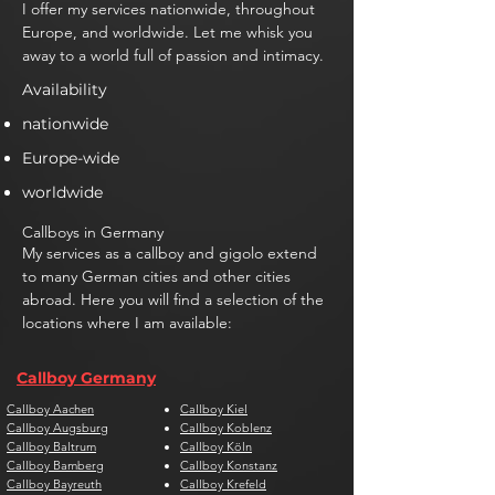
I offer my services nationwide, throughout
Europe, and worldwide. Let me whisk you
away to a world full of passion and intimacy.
Availability
nationwide
Europe-wide
worldwide
Callboys in Germany
My services as a callboy and gigolo extend
to many German cities and other cities
abroad. Here you will find a selection of the
locations where I am available:
Callboy Germany
Callboy Aachen
Callboy Kiel
Callboy Augsburg
Callboy Koblenz
Callboy Baltrum
Callboy Köln
Callboy Bamberg
Callboy Konstanz
Callboy Bayreuth
Callboy Krefeld