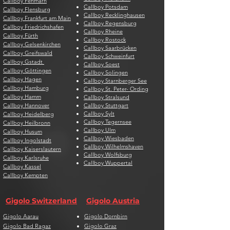
Callboy Fehmarn
Callboy Potsdam
Callboy Flensburg
Callboy Recklinghausen
Callboy Frankfurt am Main
Callboy Regensburg
Callboy Friedrichshafen
Callboy Rheine
Callboy Fürth
Callboy Rostock
Callboy Gelsenkirchen
Callboy Saarbrücken
Callboy Greifswald
Callboy Schweinfurt
Callboy Gstadt
Callboy Soest
Callboy Göttingen
Callboy Solingen
Callboy Hagen
Callboy Starnberger See
Callboy Hamburg
Callboy St. Peter- Ording
Callboy Hamm
Callboy Stralsund
Callboy Hannover
Callboy Stuttgart
Callboy Sylt
Callboy Heidelberg
Callboy Tegernsee
Callboy Heilbronn
Callboy Ulm
Callboy Husum
Callboy Wiesbaden
Callboy Ingolstadt
Callboy Wilhelmshaven
Callboy Kaiserslautern
Callboy Wolfsburg
Callboy Karlsruhe
Callboy Wuppertal
Callboy Kassel
Callboy Kempten
Gigolo Switzerland
Gigolo Austria
Gigolo Aarau
Gigolo Dornbirn
Gigolo Bad Ragaz
Gigolo Graz