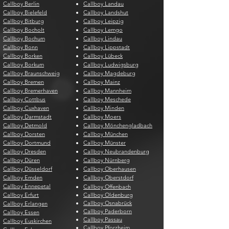
Callboy Berlin
Callboy Landau
Callboy Bielefeld
Callboy Landshut
Callboy Bitburg
Callboy Leipzig
Callboy Bocholt
Callboy Lemgo
Callboy Bochum
Callboy Lindau
Callboy Bonn
Callboy Lippstadt
Callboy Borken
Callboy Lübeck
Callboy Borkum
Callboy Ludwigsburg
Callboy Braunschweig
Callboy Magdeburg
Callboy Bremen
Callboy Mainz
Callboy Bremerhaven
Callboy Mannheim
Callboy Cottbus
Callboy Meschede
Callboy Cuxhaven
Callboy Minden
Callboy Darmstadt
Callboy Moers
Callboy Detmold
Callboy Mönchengladbach
Callboy Dorsten
Callboy München
Callboy Dortmund
Callboy Münster
Callboy Dresden
Callboy Neubrandenburg
Callboy Düren
Callboy Nürnberg
Callboy Düsseldorf
Callboy Oberhausen
Callboy Emden
Callboy Oberstdorf
Callboy Ennepetal
Callboy Offenbach
Callboy Erfurt
Callboy Oldenburg
Callboy Osnabrück
Callboy Erlangen
Callboy Paderborn
Callboy Essen
Callboy Passau
Callboy Euskirchen
Callboy Pforzheim