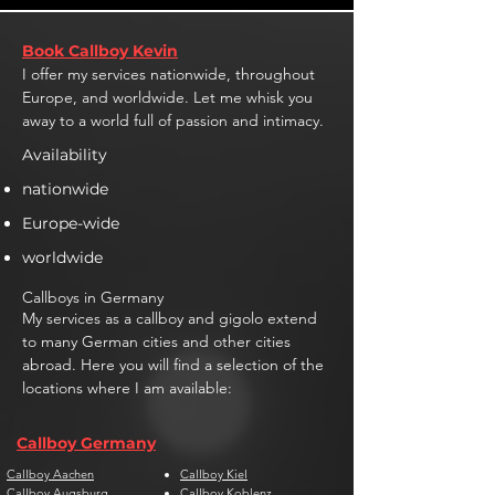
Book Callboy Kevin
I offer my services nationwide, throughout
Europe, and worldwide. Let me whisk you
away to a world full of passion and intimacy.
Availability
nationwide
Europe-wide
worldwide
Callboys in Germany
My services as a callboy and gigolo extend
to many German cities and other cities
abroad. Here you will find a selection of the
locations where I am available:
Callboy Germany
Callboy Aachen
Callboy Kiel
Callboy Augsburg
Callboy Koblenz