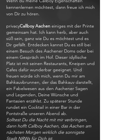
Wenn du meine Callboy Eigenschaften
kennenlernen möchtest, dann freue ich mich
von Dir zu hören.
privacy
Callboy Aachen
einiges mit der Printe
gemeinsam hat. Ich kann herb, aber auch
süß sein, ganz wie Du es möchtest und es
Dir gefällt. Entdecken kannst Du es still bei
einem Besuch des Aachener Doms oder bei
einem Gespräch im Hof. Dieser idyllische
Platz ist mit seinen Restaurants, Kneipen und
Cafes dafür wunderbar geeignet. Und
freuen würde ich mich, wenn Du mir am
Bahkauvbrunnen, der das Bahkauv darstellt,
ein Fabelwesen aus den Aachener Sagen
und Legenden, Deine Wünsche und
Fantasien erzählst. Zu späterer Stunde
rundet ein Cocktail in einer Bar in der
Pontstraße unseren Abend ab.
Solltest Du die Nacht mit mir verbringen,
dann hofft Callboy Aachen, das Aachen am
nächsten Morgen wirklich die sonnigste
Stadt NRWs für Dich ist.