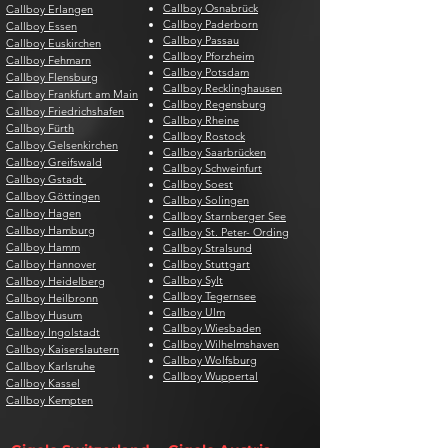
Callboy Osnabrück
Callboy Erlangen
Callboy Paderborn
Callboy Essen
Callboy Passau
Callboy Euskirchen
Callboy Pforzheim
Callboy Fehmarn
Callboy Potsdam
Callboy Flensburg
Callboy Recklinghausen
Callboy Frankfurt am Main
Callboy Regensburg
Callboy Friedrichshafen
Callboy Rheine
Callboy Fürth
Callboy Rostock
Callboy Gelsenkirchen
Callboy Saarbrücken
Callboy Greifswald
Callboy Schweinfurt
Callboy Gstadt
Callboy Soest
Callboy Göttingen
Callboy Solingen
Callboy Hagen
Callboy Starnberger See
Callboy Hamburg
Callboy St. Peter- Ording
Callboy Hamm
Callboy Stralsund
Callboy Hannover
Callboy Stuttgart
Callboy Sylt
Callboy Heidelberg
Callboy Tegernsee
Callboy Heilbronn
Callboy Ulm
Callboy Husum
Callboy Wiesbaden
Callboy Ingolstadt
Callboy Wilhelmshaven
Callboy Kaiserslautern
Callboy Wolfsburg
Callboy Karlsruhe
Callboy Wuppertal
Callboy Kassel
Callboy Kempten