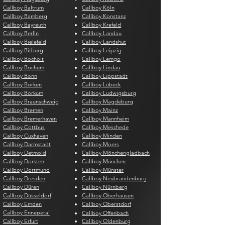
Callboy Baltrum
Callboy Köln
Callboy Bamberg
Callboy Konstanz
Callboy Bayreuth
Callboy Krefeld
Callboy Berlin
Callboy Landau
Callboy Bielefeld
Callboy Landshut
Callboy Bitburg
Callboy Leipzig
Callboy Bocholt
Callboy Lemgo
Callboy Bochum
Callboy Lindau
Callboy Bonn
Callboy Lippstadt
Callboy Borken
Callboy Lübeck
Callboy Borkum
Callboy Ludwigsburg
Callboy Braunschweig
Callboy Magdeburg
Callboy Bremen
Callboy Mainz
Callboy Bremerhaven
Callboy Mannheim
Callboy Cottbus
Callboy Meschede
Callboy Cuxhaven
Callboy Minden
Callboy Darmstadt
Callboy Moers
Callboy Detmold
Callboy Mönchengladbach
Callboy Dorsten
Callboy München
Callboy Dortmund
Callboy Münster
Callboy Dresden
Callboy Neubrandenburg
Callboy Düren
Callboy Nürnberg
Callboy Düsseldorf
Callboy Oberhausen
Callboy Emden
Callboy Oberstdorf
Callboy Ennepetal
Callboy Offenbach
Callboy Erfurt
Callboy Oldenburg