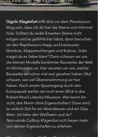
Ohne oder mit Eigenschaften.
Gigolo Klagenfurt
trifft dich vor dem Planetarium.
Mag sein, dass ich dir hier die Sterne vom Himmel
hole. Solltest du wider Erwarten Sterne nicht
mögen und es gefährlicher liebst, dann besuchen
wir den Reptilienzoo Happ und bestaunen
Mambas, Klapperschlangen und Kobras. Oder
magst du es lieber klein? Dann schauen wir uns
die kleinen Modelle berühmter Bauwerke der Welt
im Minimundus an. Hier verraten wir uns, welche
Bauwerke wir schon mal real gesehen haben. Mal
schauen, wie viel Übereinstimmung wir hier
haben. Nach einem Spaziergang durch den
Europapark werfen wir noch einen Blick in das
Robert-Musil-Literatur-Museum. Wer kennt ihn
nicht, den Mann ohne Eigenschaften? Dann wird
es wirklich Zeit für ein Abendessen und ein Glas
Wein. Ich liebe den Weißwein und du?
Nun würde Callboy Klagenfurt sich freuen mehr
von deinen Eigenschaften zu erfahren.