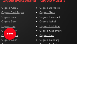
Gigolo Switzerland
Gigolo Austria
Gigolo Aarau
Gigolo Dornbirn
Gigolo Bad Ragaz
Gigolo Graz
Gigolo Basel
Gigolo Innsbruck
Gigolo Bern
Gigolo Ischgl
Gigolo Biel
Gigolo Kitzbühel
Gigolo Chur
Gigolo Klagenfurt
Gigolo Davos
Gigolo Linz
Gigolo Genf
Gigolo Salzburg
Gigolo Lausanne
Gigolo St. Pölten
Gigolo Locarno
Gigolo Steyr
Gigolo Lugano
Gigolo Villach
Gigolo Luzern
Gigolo Wien
Gigolo Neuenburg
Gigolo Wolfsberg
Gigolo Solothurn
Gigolo Zell am See
Gigolo St. Gallen
Gigolo St. Moritz
Gigolo Thun
Gigolo Winterthur
Gigolo Zürich
Gigolo Zug
Gigolo Spain
Gigolo Belgium