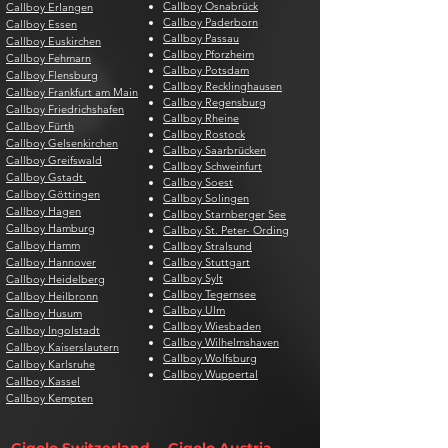
Callboy Osnabrück
Callboy Erlangen
Callboy Paderborn
Callboy Essen
Callboy Passau
Callboy Euskirchen
Callboy Pforzheim
Callboy Fehmarn
Callboy Potsdam
Callboy Flensburg
Callboy Recklinghausen
Callboy Frankfurt am Main
Callboy Regensburg
Callboy Friedrichshafen
Callboy Rheine
Callboy Fürth
Callboy Rostock
Callboy Gelsenkirchen
Callboy Saarbrücken
Callboy Greifswald
Callboy Schweinfurt
Callboy Gstadt
Callboy Soest
Callboy Göttingen
Callboy Solingen
Callboy Hagen
Callboy Starnberger See
Callboy Hamburg
Callboy St. Peter- Ording
Callboy Hamm
Callboy Stralsund
Callboy Hannover
Callboy Stuttgart
Callboy Sylt
Callboy Heidelberg
Callboy Tegernsee
Callboy Heilbronn
Callboy Ulm
Callboy Husum
Callboy Wiesbaden
Callboy Ingolstadt
Callboy Wilhelmshaven
Callboy Kaiserslautern
Callboy Wolfsburg
Callboy Karlsruhe
Callboy Wuppertal
Callboy Kassel
Callboy Kempten