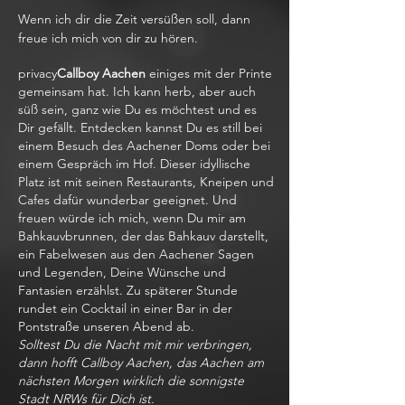
Wenn ich dir die Zeit versüßen soll, dann
freue ich mich von dir zu hören.
privacy
Callboy Aachen
einiges mit der Printe
gemeinsam hat. Ich kann herb, aber auch
süß sein, ganz wie Du es möchtest und es
Dir gefällt. Entdecken kannst Du es still bei
einem Besuch des Aachener Doms oder bei
einem Gespräch im Hof. Dieser idyllische
Platz ist mit seinen Restaurants, Kneipen und
Cafes dafür wunderbar geeignet. Und
freuen würde ich mich, wenn Du mir am
Bahkauvbrunnen, der das Bahkauv darstellt,
ein Fabelwesen aus den Aachener Sagen
und Legenden, Deine Wünsche und
Fantasien erzählst. Zu späterer Stunde
rundet ein Cocktail in einer Bar in der
Pontstraße unseren Abend ab.
Solltest Du die Nacht mit mir verbringen,
dann hofft Callboy Aachen, das Aachen am
nächsten Morgen wirklich die sonnigste
Stadt NRWs für Dich ist.