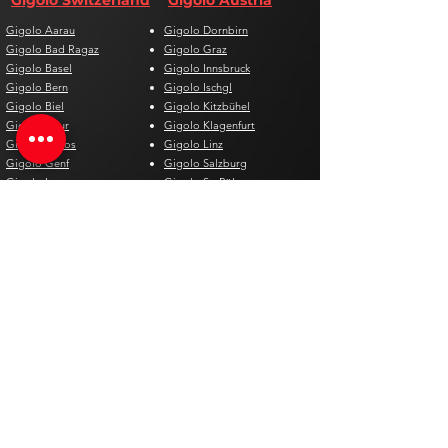
Gigolo Switzerland
Gigolo Austria
Gigolo Aarau
Gigolo Dornbirn
Gigolo Bad Ragaz
Gigolo Graz
Gigolo Basel
Gigolo Innsbruck
Gigolo Bern
Gigolo Ischgl
Gigolo Biel
Gigolo Kitzbühel
Gigolo Chur
Gigolo Klagenfurt
Gigolo Davos
Gigolo Linz
Gigolo Genf
Gigolo Salzburg
Gigolo Lausanne
Gigolo St. Pölten
Gigolo Locarno
Gigolo Steyr
Gigolo Lugano
Gigolo Villach
Gigolo Luzern
Gigolo Wien
Gigolo Neuenburg
Gigolo Wolfsberg
Gigolo Solothurn
Gigolo Zell am See
Gigolo St. Gallen
Gigolo St. Moritz
Gigolo Thun
Gigolo Winterthur
Gigolo Zürich
Gigolo Zug
Gigolo Spain
Gigolo Belgium