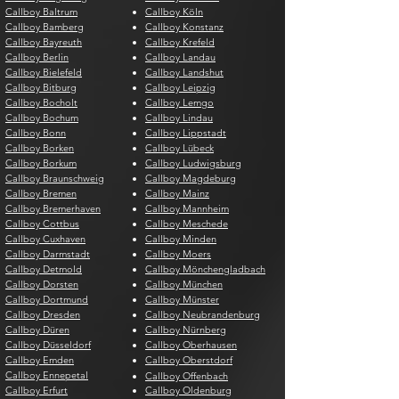
Callboy Baltrum
Callboy Köln
Callboy Bamberg
Callboy Konstanz
Callboy Bayreuth
Callboy Krefeld
Callboy Berlin
Callboy Landau
Callboy Bielefeld
Callboy Landshut
Callboy Bitburg
Callboy Leipzig
Callboy Bocholt
Callboy Lemgo
Callboy Bochum
Callboy Lindau
Callboy Bonn
Callboy Lippstadt
Callboy Borken
Callboy Lübeck
Callboy Borkum
Callboy Ludwigsburg
Callboy Braunschweig
Callboy Magdeburg
Callboy Bremen
Callboy Mainz
Callboy Bremerhaven
Callboy Mannheim
Callboy Cottbus
Callboy Meschede
Callboy Cuxhaven
Callboy Minden
Callboy Darmstadt
Callboy Moers
Callboy Detmold
Callboy Mönchengladbach
Callboy Dorsten
Callboy München
Callboy Dortmund
Callboy Münster
Callboy Dresden
Callboy Neubrandenburg
Callboy Düren
Callboy Nürnberg
Callboy Düsseldorf
Callboy Oberhausen
Callboy Emden
Callboy Oberstdorf
Callboy Ennepetal
Callboy Offenbach
Callboy Erfurt
Callboy Oldenburg