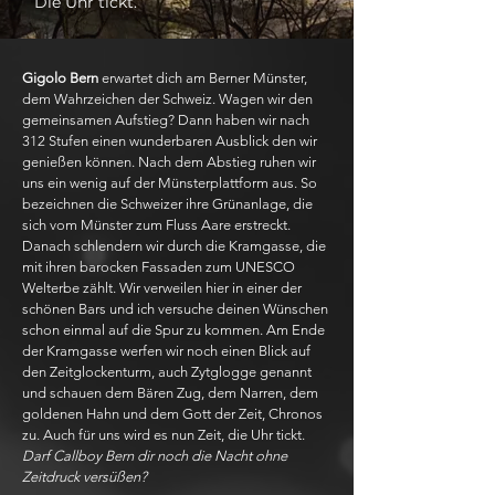
Die Uhr tickt.
Gigolo Bern
erwartet dich am Berner Münster,
dem Wahrzeichen der Schweiz. Wagen wir den
gemeinsamen Aufstieg? Dann haben wir nach
312 Stufen einen wunderbaren Ausblick den wir
genießen können. Nach dem Abstieg ruhen wir
uns ein wenig auf der Münsterplattform aus. So
bezeichnen die Schweizer ihre Grünanlage, die
sich vom Münster zum Fluss Aare erstreckt.
Danach schlendern wir durch die Kramgasse, die
mit ihren barocken Fassaden zum UNESCO
Welterbe zählt. Wir verweilen hier in einer der
schönen Bars und ich versuche deinen Wünschen
schon einmal auf die Spur zu kommen. Am Ende
der Kramgasse werfen wir noch einen Blick auf
den Zeitglockenturm, auch Zytglogge genannt
und schauen dem Bären Zug, dem Narren, dem
goldenen Hahn und dem Gott der Zeit, Chronos
zu. Auch für uns wird es nun Zeit, die Uhr tickt.
Darf Callboy Bern dir noch die Nacht ohne
Zeitdruck versüßen?