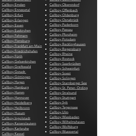
Callboy Emden
Callboy Oberstdorf
Callboy Ennepetal
Callboy Offenbach
Callboy Erfurt
Callboy Oldenburg
Callboy Osnabrück
Callboy Erlangen
Callboy Paderborn
Callboy Essen
Callboy Passau
Callboy Euskirchen
Callboy Pforzheim
Callboy Fehmarn
Callboy Potsdam
Callboy Flensburg
Callboy Recklinghausen
Callboy Frankfurt am Main
Callboy Regensburg
Callboy Friedrichshafen
Callboy Rheine
Callboy Fürth
Callboy Rostock
Callboy Gelsenkirchen
Callboy Saarbrücken
Callboy Greifswald
Callboy Schweinfurt
Callboy Gstadt
Callboy Soest
Callboy Göttingen
Callboy Solingen
Callboy Hagen
Callboy Starnberger See
Callboy Hamburg
Callboy St. Peter- Ording
Callboy Hamm
Callboy Stralsund
Callboy Hannover
Callboy Stuttgart
Callboy Sylt
Callboy Heidelberg
Callboy Tegernsee
Callboy Heilbronn
Callboy Ulm
Callboy Husum
Callboy Wiesbaden
Callboy Ingolstadt
Callboy Wilhelmshaven
Callboy Kaiserslautern
Callboy Wolfsburg
Callboy Karlsruhe
Callboy Wuppertal
Callboy Kassel