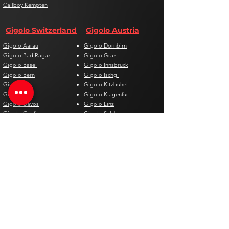
Callboy Kempten
Gigolo Switzerland
Gigolo Austria
Gigolo Aarau
Gigolo Dornbirn
Gigolo Bad Ragaz
Gigolo Graz
Gigolo Basel
Gigolo Innsbruck
Gigolo Bern
Gigolo Ischgl
Gigolo Biel
Gigolo Kitzbühel
Gigolo Chur
Gigolo Klagenfurt
Gigolo Davos
Gigolo Linz
Gigolo Genf
Gigolo Salzburg
Gigolo Lausanne
Gigolo St. Pölten
Gigolo Locarno
Gigolo Steyr
Gigolo Lugano
Gigolo Villach
Gigolo Luzern
Gigolo Wien
Gigolo Neuenburg
Gigolo Wolfsberg
Gigolo Solothurn
Gigolo Zell am See
Gigolo St. Gallen
Gigolo St. Moritz
Gigolo Thun
Gigolo Winterthur
Gigolo Zürich