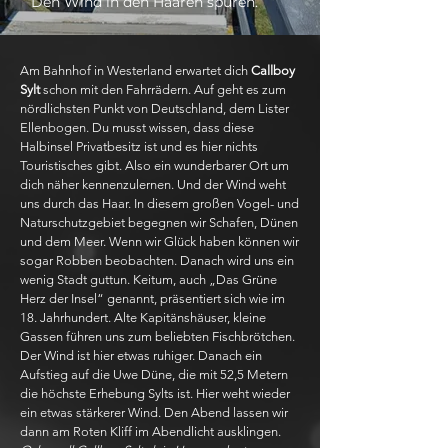
Den Wind in den Haaren spüren.
Am Bahnhof in Westerland erwartet dich
Callboy
Sylt
schon mit den Fahrrädern. Auf geht es zum
nördlichsten Punkt von Deutschland, dem Lister
Ellenbogen. Du musst wissen, dass diese
Halbinsel Privatbesitz ist und es hier nichts
Touristisches gibt. Also ein wunderbarer Ort um
dich näher kennenzulernen. Und der Wind weht
uns durch das Haar. In diesem großen Vogel- und
Naturschutzgebiet begegnen wir Schafen, Dünen
und dem Meer. Wenn wir Glück haben können wir
sogar Robben beobachten. Danach wird uns ein
wenig Stadt guttun. Keitum, auch „Das Grüne
Herz der Insel“ genannt, präsentiert sich wie im
18. Jahrhundert. Alte Kapitänshäuser, kleine
Gassen führen uns zum beliebten Fischbrötchen.
Der Wind ist hier etwas ruhiger. Danach ein
Aufstieg auf die Uwe Düne, die mit 52,5 Metern
die höchste Erhebung Sylts ist. Hier weht wieder
ein etwas stärkerer Wind. Den Abend lassen wir
dann am Roten Kliff im Abendlicht ausklingen.