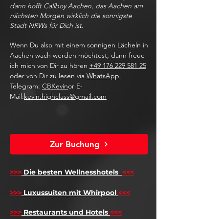
dann hofft Callboy Aachen, das Aachen am
nächsten Morgen wirklich die sonnigste
Stadt NRWs für Dich ist.
Wenn Du also mit einem sonnigen Lächeln in
Aachen wach werden möchtest, dann freue
ich mich von Dir zu hören
+49 176 229 581 25
oder von Dir zu lesen via
WhatsApp
,
Telegram:
CBKevin
or E-
Mail:
kevin.highclass@gmail.com
Zur Buchung
>>>
Die besten Wellnesshotels
<<<
​
>>>
Luxussuiten mit Whirpool
<<<
>>>
Restaurants und Hotels
<<<