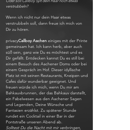
Oder soll Callboy Sylt dein Haar noch etwas
verstrubbeln?
Wenn ich nicht nur dein Haar etwas
verstrubbeln soll, dann freue ich mich von
Dir zu hören.
privacy
Callboy Aachen
einiges mit der Printe
gemeinsam hat. Ich kann herb, aber auch
süß sein, ganz wie Du es möchtest und es
Dir gefällt. Entdecken kannst Du es still bei
einem Besuch des Aachener Doms oder bei
einem Gespräch im Hof. Dieser idyllische
Platz ist mit seinen Restaurants, Kneipen und
Cafes dafür wunderbar geeignet. Und
freuen würde ich mich, wenn Du mir am
Bahkauvbrunnen, der das Bahkauv darstellt,
ein Fabelwesen aus den Aachener Sagen
und Legenden, Deine Wünsche und
Fantasien erzählst. Zu späterer Stunde
rundet ein Cocktail in einer Bar in der
Pontstraße unseren Abend ab.
Solltest Du die Nacht mit mir verbringen,