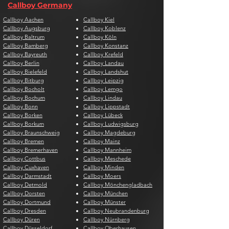
Callboy Germany
Callboy Aachen
Callboy Kiel
Callboy Augsburg
Callboy Koblenz
Callboy Baltrum
Callboy Köln
Callboy Bamberg
Callboy Konstanz
Callboy Bayreuth
Callboy Krefeld
Callboy Berlin
Callboy Landau
Callboy Bielefeld
Callboy Landshut
Callboy Bitburg
Callboy Leipzig
Callboy Bocholt
Callboy Lemgo
Callboy Bochum
Callboy Lindau
Callboy Bonn
Callboy Lippstadt
Callboy Borken
Callboy Lübeck
Callboy Borkum
Callboy Ludwigsburg
Callboy Braunschweig
Callboy Magdeburg
Callboy Bremen
Callboy Mainz
Callboy Bremerhaven
Callboy Mannheim
Callboy Cottbus
Callboy Meschede
Callboy Cuxhaven
Callboy Minden
Callboy Darmstadt
Callboy Moers
Callboy Detmold
Callboy Mönchengladbach
Callboy Dorsten
Callboy München
Callboy Dortmund
Callboy Münster
Callboy Dresden
Callboy Neubrandenburg
Callboy Düren
Callboy Nürnberg
Callboy Düsseldorf
Callboy Oberhausen