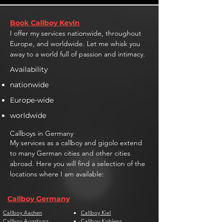
Book Callboy Kevin
I offer my services nationwide, throughout
Europe, and worldwide. Let me whisk you
away to a world full of passion and intimacy.
Availability
nationwide
Europe-wide
worldwide
Callboys in Germany
My services as a callboy and gigolo extend
to many German cities and other cities
abroad. Here you will find a selection of the
locations where I am available:
Callboy Germany
Callboy Aachen
Callboy Kiel
Callboy Augsburg
Callboy Koblenz