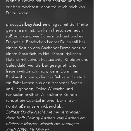
Wenn du etwas mit dem Fahrrad und mir
erleben möchtest, dann freue ich mich von
Dir zu hören.
privacy
Callboy Aachen
einiges mit der Printe
gemeinsam hat. Ich kann herb, aber auch
süß sein, ganz wie Du es möchtest und es
Dir gefällt. Entdecken kannst Du es still bei
einem Besuch des Aachener Doms oder bei
einem Gespräch im Hof. Dieser idyllische
Platz ist mit seinen Restaurants, Kneipen und
Cafes dafür wunderbar geeignet. Und
freuen würde ich mich, wenn Du mir am
Bahkauvbrunnen, der das Bahkauv darstellt,
ein Fabelwesen aus den Aachener Sagen
und Legenden, Deine Wünsche und
Fantasien erzählst. Zu späterer Stunde
rundet ein Cocktail in einer Bar in der
Pontstraße unseren Abend ab.
Solltest Du die Nacht mit mir verbringen,
dann hofft Callboy Aachen, das Aachen am
nächsten Morgen wirklich die sonnigste
Stadt NRWs für Dich ist.