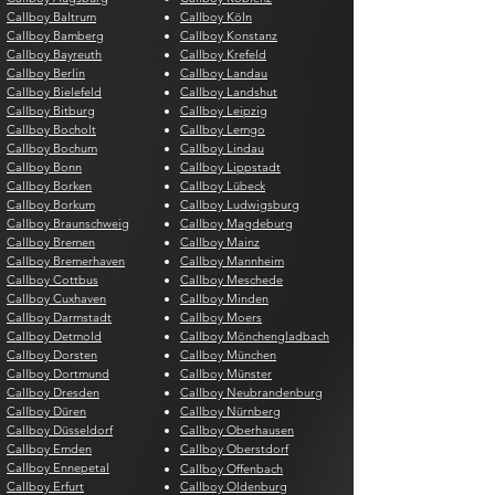
Callboy Baltrum
Callboy Köln
Callboy Bamberg
Callboy Konstanz
Callboy Bayreuth
Callboy Krefeld
Callboy Berlin
Callboy Landau
Callboy Bielefeld
Callboy Landshut
Callboy Bitburg
Callboy Leipzig
Callboy Bocholt
Callboy Lemgo
Callboy Bochum
Callboy Lindau
Callboy Bonn
Callboy Lippstadt
Callboy Borken
Callboy Lübeck
Callboy Borkum
Callboy Ludwigsburg
Callboy Braunschweig
Callboy Magdeburg
Callboy Bremen
Callboy Mainz
Callboy Bremerhaven
Callboy Mannheim
Callboy Cottbus
Callboy Meschede
Callboy Cuxhaven
Callboy Minden
Callboy Darmstadt
Callboy Moers
Callboy Detmold
Callboy Mönchengladbach
Callboy Dorsten
Callboy München
Callboy Dortmund
Callboy Münster
Callboy Dresden
Callboy Neubrandenburg
Callboy Düren
Callboy Nürnberg
Callboy Düsseldorf
Callboy Oberhausen
Callboy Emden
Callboy Oberstdorf
Callboy Ennepetal
Callboy Offenbach
Callboy Erfurt
Callboy Oldenburg