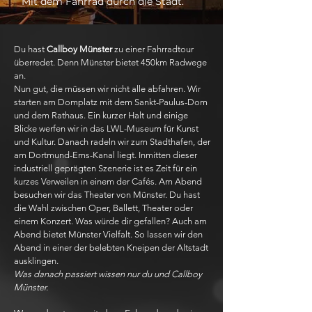
Mit dem Fahrrad durch die Stadt.
Du hast
Callboy Münster
zu einer Fahrradtour
überredet. Denn Münster bietet 450km Radwege
an.
Nun gut, die müssen wir nicht alle abfahren. Wir
starten am Domplatz mit dem Sankt-Paulus-Dom
und dem Rathaus. Ein kurzer Halt und einige
Blicke werfen wir in das LWL-Museum für Kunst
und Kultur. Danach radeln wir zum Stadthafen, der
am Dortmund-Ems-Kanal liegt. Inmitten dieser
industriell geprägten Szenerie ist es Zeit für ein
kurzes Verweilen in einem der Cafés. Am Abend
besuchen wir das Theater von Münster. Du hast
die Wahl zwischen Oper, Ballett, Theater oder
einem Konzert. Was würde dir gefallen? Auch am
Abend bietet Münster Vielfalt. So lassen wir den
Abend in einer der belebten Kneipen der Altstadt
ausklingen.
Was danach passiert wissen nur du und Callboy
Münster.