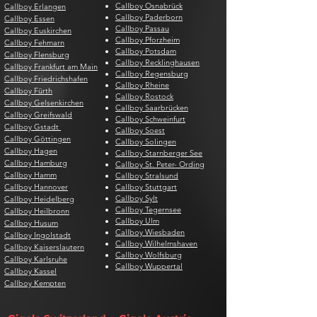
Callboy Osnabrück
Callboy Erlangen
Callboy Paderborn
Callboy Essen
Callboy Passau
Callboy Euskirchen
Callboy Pforzheim
Callboy Fehmarn
Callboy Potsdam
Callboy Flensburg
Callboy Recklinghausen
Callboy Frankfurt am Main
Callboy Regensburg
Callboy Friedrichshafen
Callboy Rheine
Callboy Fürth
Callboy Rostock
Callboy Gelsenkirchen
Callboy Saarbrücken
Callboy Greifswald
Callboy Schweinfurt
Callboy Gstadt
Callboy Soest
Callboy Göttingen
Callboy Solingen
Callboy Hagen
Callboy Starnberger See
Callboy Hamburg
Callboy St. Peter- Ording
Callboy Hamm
Callboy Stralsund
Callboy Hannover
Callboy Stuttgart
Callboy Sylt
Callboy Heidelberg
Callboy Tegernsee
Callboy Heilbronn
Callboy Ulm
Callboy Husum
Callboy Wiesbaden
Callboy Ingolstadt
Callboy Wilhelmshaven
Callboy Kaiserslautern
Callboy Wolfsburg
Callboy Karlsruhe
Callboy Wuppertal
Callboy Kassel
Callboy Kempten