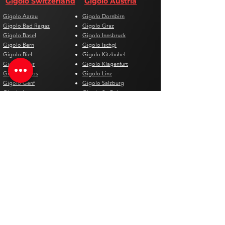
Gigolo Switzerland
Gigolo Austria
Gigolo Aarau
Gigolo Dornbirn
Gigolo Bad Ragaz
Gigolo Graz
Gigolo Basel
Gigolo Innsbruck
Gigolo Bern
Gigolo Ischgl
Gigolo Biel
Gigolo Kitzbühel
Gigolo Chur
Gigolo Klagenfurt
Gigolo Davos
Gigolo Linz
Gigolo Genf
Gigolo Salzburg
Gigolo Lausanne
Gigolo St. Pölten
Gigolo Locarno
Gigolo Steyr
Gigolo Lugano
Gigolo Villach
Gigolo Luzern
Gigolo Wien
Gigolo Neuenburg
Gigolo Wolfsberg
Gigolo Solothurn
Gigolo Zell am See
Gigolo St. Gallen
Gigolo St. Moritz
Gigolo Thun
Gigolo Winterthur
Gigolo Zürich
Gigolo Zug
Gigolo Spain
Gigolo Belgium