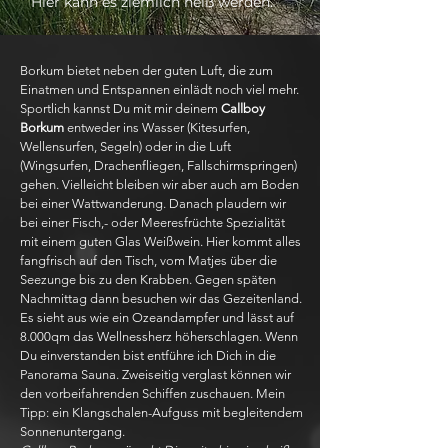
Hier kann es ziemlich heiß werden.
Borkum bietet neben der guten Luft, die zum
Einatmen und Entspannen einlädt noch viel mehr.
Sportlich kannst Du mit mir deinem
Callboy
Borkum
entweder ins Wasser (Kitesurfen,
Wellensurfen, Segeln) oder in die Luft
(Wingsurfen, Drachenfliegen, Fallschirmspringen)
gehen. Vielleicht bleiben wir aber auch am Boden
bei einer Wattwanderung. Danach plaudern wir
bei einer Fisch,- oder Meeresfrüchte Spezialität
mit einem guten Glas Weißwein. Hier kommt alles
fangfrisch auf den Tisch, vom Matjes über die
Seezunge bis zu den Krabben. Gegen späten
Nachmittag dann besuchen wir das Gezeitenland.
Es sieht aus wie ein Ozeandampfer und lässt auf
8.000qm das Wellnessherz höherschlagen. Wenn
Du einverstanden bist entführe ich Dich in die
Panorama Sauna. Zweiseitig verglast können wir
den vorbeifahrenden Schiffen zuschauen. Mein
Tipp: ein Klangschalen-Aufguss mit begleitendem
Sonnenuntergang.