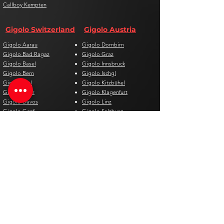
Callboy Kempten
Gigolo Switzerland
Gigolo Austria
Gigolo Aarau
Gigolo Dornbirn
Gigolo Bad Ragaz
Gigolo Graz
Gigolo Basel
Gigolo Innsbruck
Gigolo Bern
Gigolo Ischgl
Gigolo Biel
Gigolo Kitzbühel
Gigolo Chur
Gigolo Klagenfurt
Gigolo Davos
Gigolo Linz
Gigolo Genf
Gigolo Salzburg
Gigolo Lausanne
Gigolo St. Pölten
Gigolo Locarno
Gigolo Steyr
Gigolo Lugano
Gigolo Villach
Gigolo Luzern
Gigolo Wien
Gigolo Neuenburg
Gigolo Wolfsberg
Gigolo Solothurn
Gigolo Zell am See
Gigolo St. Gallen
Gigolo St. Moritz
Gigolo Thun
Gigolo Winterthur
Gigolo Zürich