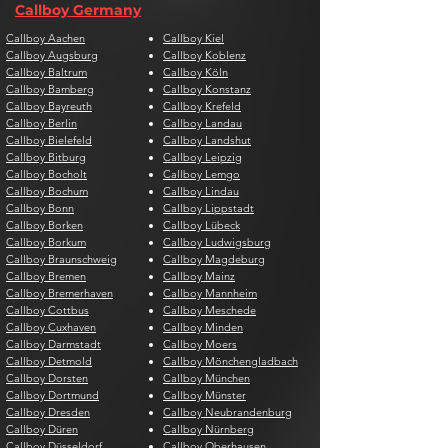
Callboy Germany
Callboy Aachen
Callboy Kiel
Callboy Augsburg
Callboy Koblenz
Callboy Baltrum
Callboy Köln
Callboy Bamberg
Callboy Konstanz
Callboy Bayreuth
Callboy Krefeld
Callboy Berlin
Callboy Landau
Callboy Bielefeld
Callboy Landshut
Callboy Bitburg
Callboy Leipzig
Callboy Bocholt
Callboy Lemgo
Callboy Bochum
Callboy Lindau
Callboy Bonn
Callboy Lippstadt
Callboy Borken
Callboy Lübeck
Callboy Borkum
Callboy Ludwigsburg
Callboy Braunschweig
Callboy Magdeburg
Callboy Bremen
Callboy Mainz
Callboy Bremerhaven
Callboy Mannheim
Callboy Cottbus
Callboy Meschede
Callboy Cuxhaven
Callboy Minden
Callboy Darmstadt
Callboy Moers
Callboy Detmold
Callboy Mönchengladbach
Callboy Dorsten
Callboy München
Callboy Dortmund
Callboy Münster
Callboy Dresden
Callboy Neubrandenburg
Callboy Düren
Callboy Nürnberg
Callboy Düsseldorf
Callboy Oberhausen