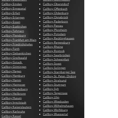
Callboy Emden
Callboy Oberstdorf
Callboy Ennepetal
Callboy Offenbach
Callboy Erfurt
Callboy Oldenburg
Callboy Osnabrück
Callboy Erlangen
Callboy Paderborn
Callboy Essen
Callboy Passau
Callboy Euskirchen
Callboy Pforzheim
Callboy Fehmarn
Callboy Potsdam
Callboy Flensburg
Callboy Recklinghausen
Callboy Frankfurt am Main
Callboy Regensburg
Callboy Friedrichshafen
Callboy Rheine
Callboy Fürth
Callboy Rostock
Callboy Gelsenkirchen
Callboy Saarbrücken
Callboy Greifswald
Callboy Schweinfurt
Callboy Gstadt
Callboy Soest
Callboy Göttingen
Callboy Solingen
Callboy Hagen
Callboy Starnberger See
Callboy Hamburg
Callboy St. Peter- Ording
Callboy Hamm
Callboy Stralsund
Callboy Hannover
Callboy Stuttgart
Callboy Sylt
Callboy Heidelberg
Callboy Tegernsee
Callboy Heilbronn
Callboy Ulm
Callboy Husum
Callboy Wiesbaden
Callboy Ingolstadt
Callboy Wilhelmshaven
Callboy Kaiserslautern
Callboy Wolfsburg
Callboy Karlsruhe
Callboy Wuppertal
Callboy Kassel