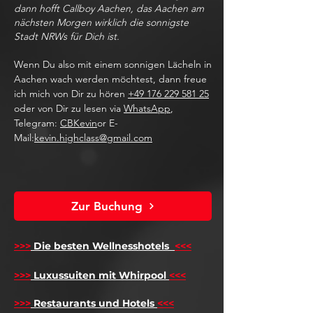
dann hofft Callboy Aachen, das Aachen am
nächsten Morgen wirklich die sonnigste
Stadt NRWs für Dich ist.
Wenn Du also mit einem sonnigen Lächeln in
Aachen wach werden möchtest, dann freue
ich mich von Dir zu hören
+49 176 229 581 25
oder von Dir zu lesen via
WhatsApp
,
Telegram:
CBKevin
or E-
Mail:
kevin.highclass@gmail.com
Zur Buchung
>>>
Die besten Wellnesshotels
<<<
​
>>>
Luxussuiten mit Whirpool
<<<
>>>
Restaurants und Hotels
<<<