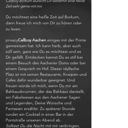
Callboy Borkum wünscht Dir weiterhin eine heiße
Zeit sehr gerne mit mir.
Du möchtest eine heiße Zeit auf Borkum,
dann freue ich mich von Dir zu hören oder
zu lesen.
privacy
Callboy Aachen
einiges mit der Printe
gemeinsam hat. Ich kann herb, aber auch
süß sein, ganz wie Du es möchtest und es
Dir gefällt. Entdecken kannst Du es still bei
einem Besuch des Aachener Doms oder bei
einem Gespräch im Hof. Dieser idyllische
Platz ist mit seinen Restaurants, Kneipen und
Cafes dafür wunderbar geeignet. Und
freuen würde ich mich, wenn Du mir am
Bahkauvbrunnen, der das Bahkauv darstellt,
ein Fabelwesen aus den Aachener Sagen
und Legenden, Deine Wünsche und
Fantasien erzählst. Zu späterer Stunde
rundet ein Cocktail in einer Bar in der
Pontstraße unseren Abend ab.
Solltest Du die Nacht mit mir verbringen,