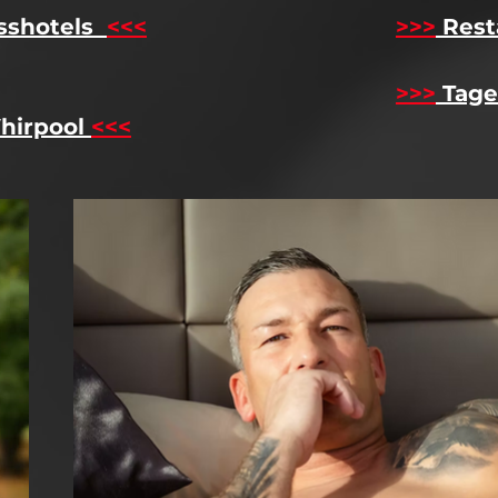
sshotels
<<<
​
>>>
Rest
>>>
Tage
hirpool
<<<