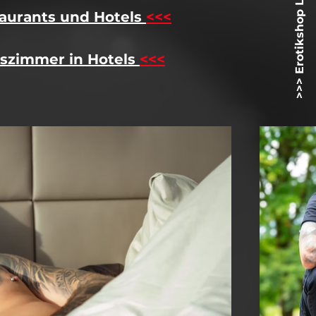
>>> Erotikshop Lovetoyz.net <<<
aurants und Hotels
<<<
szimmer in Hotels
<<<