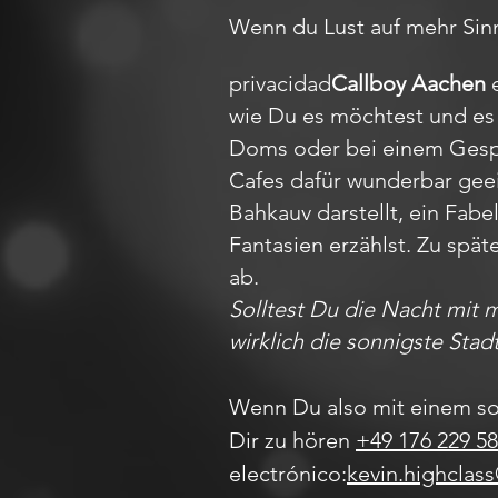
Wenn du Lust auf mehr Sinnl
privacidad
Callboy Aachen
e
wie Du es möchtest und es 
Doms oder bei einem Gesprä
Cafes dafür wunderbar gee
Bahkauv darstellt, ein Fa
Fantasien erzählst. Zu spät
ab.
Solltest Du die Nacht mit 
wirklich die sonnigste Stad
Wenn Du also mit einem so
Dir zu hören
+49 176 229 58
electrónico:
kevin.highclas