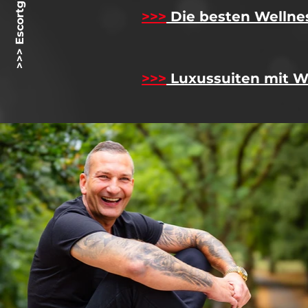
>>> Escortgirlz.net <<<
>>>
Die besten Wellne
>>>
Luxussuiten mit W