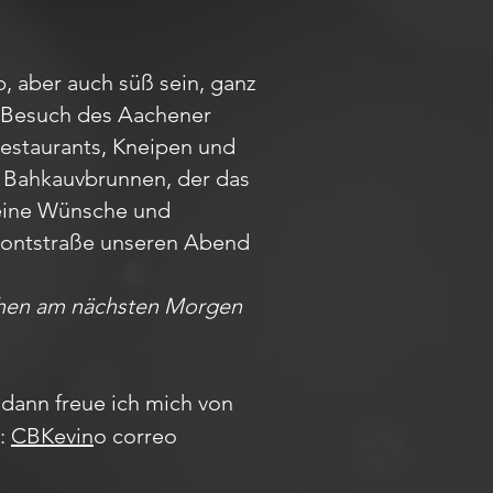
.
, aber auch süß sein, ganz
em Besuch des Aachener
Restaurants, Kneipen und
m Bahkauvbrunnen, der das
Deine Wünsche und
r Pontstraße unseren Abend
achen am nächsten Morgen
dann freue ich mich von
m:
CBKevin
o correo