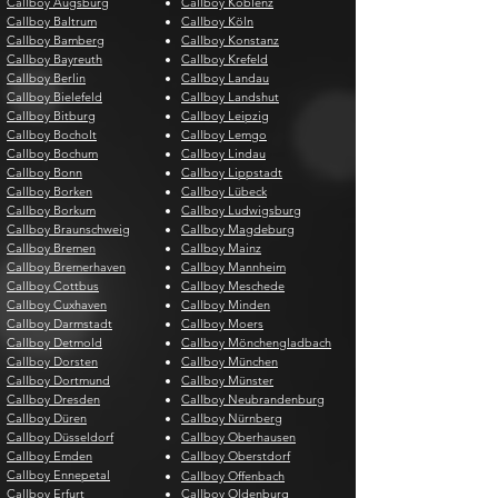
Callboy Augsburg
Callboy Koblenz
Callboy Baltrum
Callboy Köln
Callboy Bamberg
Callboy Konstanz
Callboy Bayreuth
Callboy Krefeld
Callboy Berlin
Callboy Landau
Callboy Bielefeld
Callboy Landshut
Callboy Bitburg
Callboy Leipzig
Callboy Bocholt
Callboy Lemgo
Callboy Bochum
Callboy Lindau
Callboy Bonn
Callboy Lippstadt
Callboy Borken
Callboy Lübeck
Callboy Borkum
Callboy Ludwigsburg
Callboy Braunschweig
Callboy Magdeburg
Callboy Bremen
Callboy Mainz
Callboy Bremerhaven
Callboy Mannheim
Callboy Cottbus
Callboy Meschede
Callboy Cuxhaven
Callboy Minden
Callboy Darmstadt
Callboy Moers
Callboy Detmold
Callboy Mönchengladbach
Callboy Dorsten
Callboy München
Callboy Dortmund
Callboy Münster
Callboy Dresden
Callboy Neubrandenburg
Callboy Düren
Callboy Nürnberg
Callboy Düsseldorf
Callboy Oberhausen
Callboy Emden
Callboy Oberstdorf
Callboy Ennepetal
Callboy Offenbach
Callboy Erfurt
Callboy Oldenburg