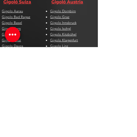
Gigoló Suiza
Gigoló Austria
Gigolo Aarau
Gigolo Dornbirn
Gigolo Bad Ragaz
Gigolo Graz
Gigolo Basel
Gigolo Innsbruck
Gigolo Bern
Gigolo Ischgl
Gigolo Biel
Gigolo Kitzbühel
Gigolo Chur
Gigolo Klagenfurt
Gigolo Davos
Gigolo Linz
Gigolo Genf
Gigolo Salzburg
Gigolo Lausanne
Gigolo St. Pölten
Gigolo Locarno
Gigolo Steyr
Gigolo Lugano
Gigolo Villach
Gigolo Luzern
Gigolo Wien
Gigolo Neuenburg
Gigolo Wolfsberg
Gigolo Solothurn
Gigolo Zell am See
Gigolo St. Gallen
Gigolo St. Moritz
Gigolo Thun
Gigolo Winterthur
Gigolo Zürich
Gigolo Zug
Gigoló España
Gigoló Bélgica