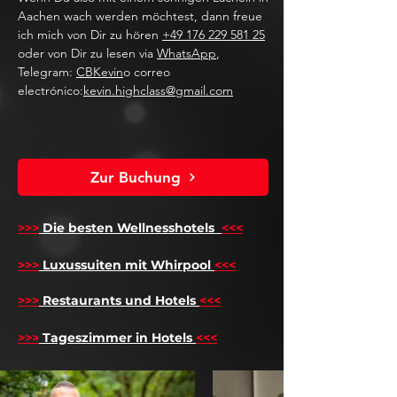
Aachen wach werden möchtest, dann freue
ich mich von Dir zu hören
+49 176 229 581 25
oder von Dir zu lesen via
WhatsApp
,
Telegram:
CBKevin
o correo
electrónico:
kevin.highclass@gmail.com
Zur Buchung
>>>
Die besten Wellnesshotels
<<<
​
>>>
Luxussuiten mit Whirpool
<<<
>>>
Restaurants und Hotels
<<<
>>>
Tageszimmer in Hotels
<<<