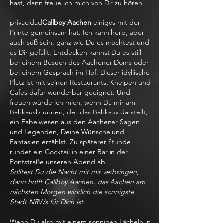
hast, dann freue ich mich von Dir zu hören.
privacidad
Callboy Aachen
einiges mit der
Printe gemeinsam hat. Ich kann herb, aber
auch süß sein, ganz wie Du es möchtest und
es Dir gefällt. Entdecken kannst Du es still
bei einem Besuch des Aachener Doms oder
bei einem Gespräch im Hof. Dieser idyllische
Platz ist mit seinen Restaurants, Kneipen und
Cafes dafür wunderbar geeignet. Und
freuen würde ich mich, wenn Du mir am
Bahkauvbrunnen, der das Bahkauv darstellt,
ein Fabelwesen aus den Aachener Sagen
und Legenden, Deine Wünsche und
Fantasien erzählst. Zu späterer Stunde
rundet ein Cocktail in einer Bar in der
Pontstraße unseren Abend ab.
Solltest Du die Nacht mit mir verbringen,
dann hofft Callboy Aachen, das Aachen am
nächsten Morgen wirklich die sonnigste
Stadt NRWs für Dich ist.
Wenn Du also mit einem sonnigen Lächeln in