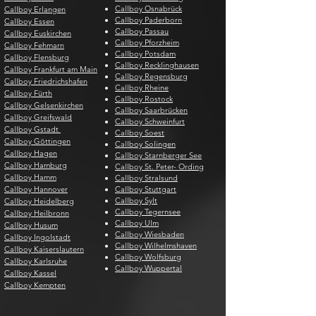
Callboy Osnabrück
Callboy Erlangen
Callboy Paderborn
Callboy Essen
Callboy Passau
Callboy Euskirchen
Callboy Pforzheim
Callboy Fehmarn
Callboy Potsdam
Callboy Flensburg
Callboy Recklinghausen
Callboy Frankfurt am Main
Callboy Regensburg
Callboy Friedrichshafen
Callboy Rheine
Callboy Fürth
Callboy Rostock
Callboy Gelsenkirchen
Callboy Saarbrücken
Callboy Greifswald
Callboy Schweinfurt
Callboy Gstadt
Callboy Soest
Callboy Göttingen
Callboy Solingen
Callboy Hagen
Callboy Starnberger See
Callboy Hamburg
Callboy St. Peter- Ording
Callboy Hamm
Callboy Stralsund
Callboy Hannover
Callboy Stuttgart
Callboy Sylt
Callboy Heidelberg
Callboy Tegernsee
Callboy Heilbronn
Callboy Ulm
Callboy Husum
Callboy Wiesbaden
Callboy Ingolstadt
Callboy Wilhelmshaven
Callboy Kaiserslautern
Callboy Wolfsburg
Callboy Karlsruhe
Callboy Wuppertal
Callboy Kassel
Callboy Kempten