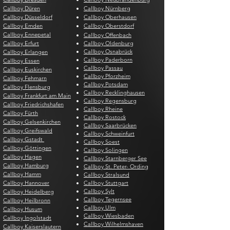
Callboy Düren
Callboy Nürnberg
Callboy Düsseldorf
Callboy Oberhausen
Callboy Emden
Callboy Oberstdorf
Callboy Ennepetal
Callboy Offenbach
Callboy Erfurt
Callboy Oldenburg
Callboy Osnabrück
Callboy Erlangen
Callboy Paderborn
Callboy Essen
Callboy Passau
Callboy Euskirchen
Callboy Pforzheim
Callboy Fehmarn
Callboy Potsdam
Callboy Flensburg
Callboy Recklinghausen
Callboy Frankfurt am Main
Callboy Regensburg
Callboy Friedrichshafen
Callboy Rheine
Callboy Fürth
Callboy Rostock
Callboy Gelsenkirchen
Callboy Saarbrücken
Callboy Greifswald
Callboy Schweinfurt
Callboy Gstadt
Callboy Soest
Callboy Göttingen
Callboy Solingen
Callboy Hagen
Callboy Starnberger See
Callboy Hamburg
Callboy St. Peter- Ording
Callboy Hamm
Callboy Stralsund
Callboy Hannover
Callboy Stuttgart
Callboy Sylt
Callboy Heidelberg
Callboy Tegernsee
Callboy Heilbronn
Callboy Ulm
Callboy Husum
Callboy Wiesbaden
Callboy Ingolstadt
Callboy Wilhelmshaven
Callboy Kaiserslautern