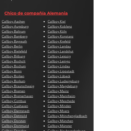
Chico de compañía Alemania
Callboy Aachen
Callboy Kiel
Callboy Augsburg
Callboy Koblenz
Callboy Baltrum
Callboy Köln
Callboy Bamberg
Callboy Konstanz
Callboy Bayreuth
Callboy Krefeld
Callboy Berlin
Callboy Landau
Callboy Bielefeld
Callboy Landshut
Callboy Bitburg
Callboy Leipzig
Callboy Bocholt
Callboy Lemgo
Callboy Bochum
Callboy Lindau
Callboy Bonn
Callboy Lippstadt
Callboy Borken
Callboy Lübeck
Callboy Borkum
Callboy Ludwigsburg
Callboy Braunschweig
Callboy Magdeburg
Callboy Bremen
Callboy Mainz
Callboy Bremerhaven
Callboy Mannheim
Callboy Cottbus
Callboy Meschede
Callboy Cuxhaven
Callboy Minden
Callboy Darmstadt
Callboy Moers
Callboy Detmold
Callboy Mönchengladbach
Callboy Dorsten
Callboy München
Callboy Dortmund
Callboy Münster
Callboy Dresden
Callboy Neubrandenburg