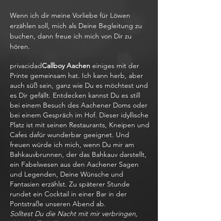
Wenn ich dir meine Vorliebe für Löwen
erzählen soll, mich als Deine Begleitung zu
buchen, dann freue ich mich von Dir zu
hören.
privacidad
Callboy Aachen
einiges mit der
Printe gemeinsam hat. Ich kann herb, aber
auch süß sein, ganz wie Du es möchtest und
es Dir gefällt. Entdecken kannst Du es still
bei einem Besuch des Aachener Doms oder
bei einem Gespräch im Hof. Dieser idyllische
Platz ist mit seinen Restaurants, Kneipen und
Cafes dafür wunderbar geeignet. Und
freuen würde ich mich, wenn Du mir am
Bahkauvbrunnen, der das Bahkauv darstellt,
ein Fabelwesen aus den Aachener Sagen
und Legenden, Deine Wünsche und
Fantasien erzählst. Zu späterer Stunde
rundet ein Cocktail in einer Bar in der
Pontstraße unseren Abend ab.
Solltest Du die Nacht mit mir verbringen,