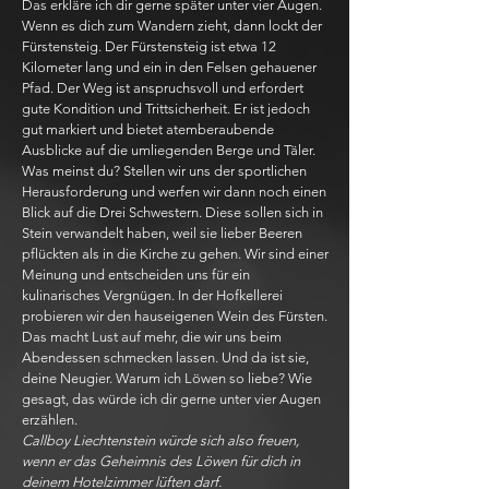
Das erkläre ich dir gerne später unter vier Augen.
Wenn es dich zum Wandern zieht, dann lockt der
Fürstensteig. Der Fürstensteig ist etwa 12
Kilometer lang und ein in den Felsen gehauener
Pfad. Der Weg ist anspruchsvoll und erfordert
gute Kondition und Trittsicherheit. Er ist jedoch
gut markiert und bietet atemberaubende
Ausblicke auf die umliegenden Berge und Täler.
Was meinst du? Stellen wir uns der sportlichen
Herausforderung und werfen wir dann noch einen
Blick auf die Drei Schwestern. Diese sollen sich in
Stein verwandelt haben, weil sie lieber Beeren
pflückten als in die Kirche zu gehen. Wir sind einer
Meinung und entscheiden uns für ein
kulinarisches Vergnügen. In der Hofkellerei
probieren wir den hauseigenen Wein des Fürsten.
Das macht Lust auf mehr, die wir uns beim
Abendessen schmecken lassen. Und da ist sie,
deine Neugier. Warum ich Löwen so liebe? Wie
gesagt, das würde ich dir gerne unter vier Augen
erzählen.
Callboy Liechtenstein würde sich also freuen,
wenn er das Geheimnis des Löwen für dich in
deinem Hotelzimmer lüften darf.