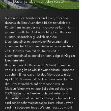
Duzen ja, aber nicht den Fürsten.
Nicht alle Liechtensteiner sind reich, aber alle
duzen sich. Eine Ausnahme bildet natürlich die
Fürstenfamilie, an der man nicht vorbeikommt. In
jedem öffentlichen Gebäude hängt ein Bild des
Fürsten. Besonders glücklich sind die
Liechtensteiner mit den vielen Feiertagen, die
ihnen geschenkt wurden. Sie haben also viel freie
Zeit. Und was man mit der freien Zeit in
Liechtenstein alles anstellen kann, zeigt dir
Gigolo
Liechtenstein
.
Beginnen wir die Reise in der Schatzkammer in
Vaduz. Hier gibt es wirklich wunderbare Exponate
zu sehen. Eines davon ist das Mondgestein der
Apollo 11 Mission mit der Liechtensteiner Fahne,
die 1969 tatsächlich auf dem Mond war. In
Malbun fahren wir mit der Seilbahn auf das rund
2000 Meter hohe Sareiserjoch und sehen uns in
der Falknerei Galina eine Greifvogelschau an. Das
sind schon sehr majestätische Tiere. Aber Löwen
sind mir trotzdem lieber. Warum fragst du mich?