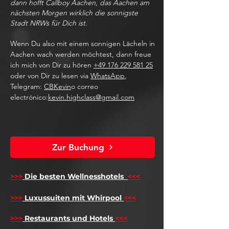
dann hofft Callboy Aachen, das Aachen am
nächsten Morgen wirklich die sonnigste
Stadt NRWs für Dich ist.
Wenn Du also mit einem sonnigen Lächeln in
Aachen wach werden möchtest, dann freue
ich mich von Dir zu hören
+49 176 229 581 25
oder von Dir zu lesen via
WhatsApp
,
Telegram:
CBKevin
o correo
electrónico:
kevin.highclass@gmail.com
Zur Buchung
>>>
Die besten Wellnesshotels
<<<
​
>>>
Luxussuiten mit Whirpool
<<<
>>>
Restaurants und Hotels
<<<