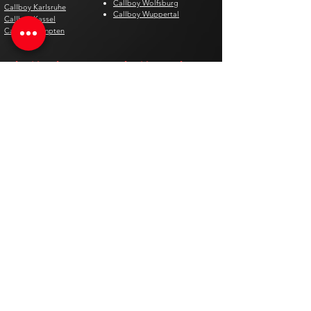
Callboy Wolfsburg
Callboy Karlsruhe
Callboy Wuppertal
Callboy Kassel
Callboy Kempten
Gigoló Suiza
Gigoló Austria
Gigolo Aarau
Gigolo Dornbirn
Gigolo Bad Ragaz
Gigolo Graz
Gigolo Basel
Gigolo Innsbruck
Gigolo Bern
Gigolo Ischgl
Gigolo Biel
Gigolo Kitzbühel
Gigolo Chur
Gigolo Klagenfurt
Gigolo Davos
Gigolo Linz
Gigolo Genf
Gigolo Salzburg
Gigolo Lausanne
Gigolo St. Pölten
Gigolo Locarno
Gigolo Steyr
Gigolo Lugano
Gigolo Villach
Gigolo Luzern
Gigolo Wien
Gigolo Neuenburg
Gigolo Wolfsberg
Gigolo Solothurn
Gigolo Zell am See
Gigolo St. Gallen
Gigolo St. Moritz
Gigolo Thun
Gigolo Winterthur