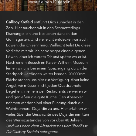
Darauf einen Dujardin.
Callboy Krefeld
entführt Dich zunächst in den
Zoo. Hier tauchen wir in den Schmetterlings
Dschungel ein und besuchen danach den
Gorillagarten. Und vielleicht entdecken wir auch
Löwen, die ich sehr mag. Vielleicht teilst Du diese
Vorliebe mit mir. Ich habe sogar einen eigenen
Löwen, aber ich verrate Dir erst später wo er ist.
Nach einem Besuch im Kaiser Wilhelm Museum
lernen wir uns bei einem Spaziergang durch den
Stadtpark Uerdingen weiter kennen. 20.000qm
Fläche stehen uns hier zur Verfügung. Aber keine
Angst, wir müssen nicht jeden Quadratmeter
begehen. In einem der Restaurants verweilen wir
und genießen die gute Küche. Den Absacker
nehmen wir dann bei einer Führung durch die
Weinbrennerei Dujardin zu uns. Hier erfahren wir
vieles über die Geschichte des Dujardin inmitten
des Werkszustandes von vor über 40 Jahren.
Und was nach dem Absacker passiert überlässt
Dir Callboy Krefeld sehr gerne.