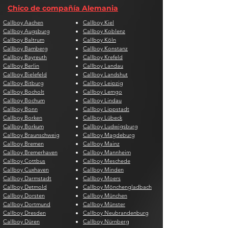
Chico de compañía Alemania
Callboy Aachen
Callboy Kiel
Callboy Augsburg
Callboy Koblenz
Callboy Baltrum
Callboy Köln
Callboy Bamberg
Callboy Konstanz
Callboy Bayreuth
Callboy Krefeld
Callboy Berlin
Callboy Landau
Callboy Bielefeld
Callboy Landshut
Callboy Bitburg
Callboy Leipzig
Callboy Bocholt
Callboy Lemgo
Callboy Bochum
Callboy Lindau
Callboy Bonn
Callboy Lippstadt
Callboy Borken
Callboy Lübeck
Callboy Borkum
Callboy Ludwigsburg
Callboy Braunschweig
Callboy Magdeburg
Callboy Bremen
Callboy Mainz
Callboy Bremerhaven
Callboy Mannheim
Callboy Cottbus
Callboy Meschede
Callboy Cuxhaven
Callboy Minden
Callboy Darmstadt
Callboy Moers
Callboy Detmold
Callboy Mönchengladbach
Callboy Dorsten
Callboy München
Callboy Dortmund
Callboy Münster
Callboy Dresden
Callboy Neubrandenburg
Callboy Düren
Callboy Nürnberg