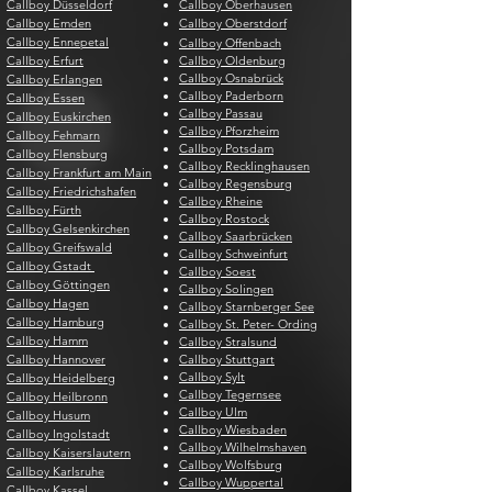
Callboy Düsseldorf
Callboy Oberhausen
Callboy Emden
Callboy Oberstdorf
Callboy Ennepetal
Callboy Offenbach
Callboy Erfurt
Callboy Oldenburg
Callboy Osnabrück
Callboy Erlangen
Callboy Paderborn
Callboy Essen
Callboy Passau
Callboy Euskirchen
Callboy Pforzheim
Callboy Fehmarn
Callboy Potsdam
Callboy Flensburg
Callboy Recklinghausen
Callboy Frankfurt am Main
Callboy Regensburg
Callboy Friedrichshafen
Callboy Rheine
Callboy Fürth
Callboy Rostock
Callboy Gelsenkirchen
Callboy Saarbrücken
Callboy Greifswald
Callboy Schweinfurt
Callboy Gstadt
Callboy Soest
Callboy Göttingen
Callboy Solingen
Callboy Hagen
Callboy Starnberger See
Callboy Hamburg
Callboy St. Peter- Ording
Callboy Hamm
Callboy Stralsund
Callboy Hannover
Callboy Stuttgart
Callboy Sylt
Callboy Heidelberg
Callboy Tegernsee
Callboy Heilbronn
Callboy Ulm
Callboy Husum
Callboy Wiesbaden
Callboy Ingolstadt
Callboy Wilhelmshaven
Callboy Kaiserslautern
Callboy Wolfsburg
Callboy Karlsruhe
Callboy Wuppertal
Callboy Kassel