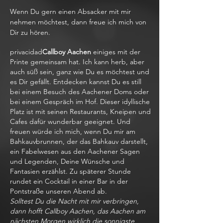
Wenn Du gern einen Absacker mit mir
nehmen möchtest, dann freue ich mich von
Dir zu hören.
privacidad
Callboy Aachen
einiges mit der
Printe gemeinsam hat. Ich kann herb, aber
auch süß sein, ganz wie Du es möchtest und
es Dir gefällt. Entdecken kannst Du es still
bei einem Besuch des Aachener Doms oder
bei einem Gespräch im Hof. Dieser idyllische
Platz ist mit seinen Restaurants, Kneipen und
Cafes dafür wunderbar geeignet. Und
freuen würde ich mich, wenn Du mir am
Bahkauvbrunnen, der das Bahkauv darstellt,
ein Fabelwesen aus den Aachener Sagen
und Legenden, Deine Wünsche und
Fantasien erzählst. Zu späterer Stunde
rundet ein Cocktail in einer Bar in der
Pontstraße unseren Abend ab.
Solltest Du die Nacht mit mir verbringen,
dann hofft Callboy Aachen, das Aachen am
nächsten Morgen wirklich die sonnigste