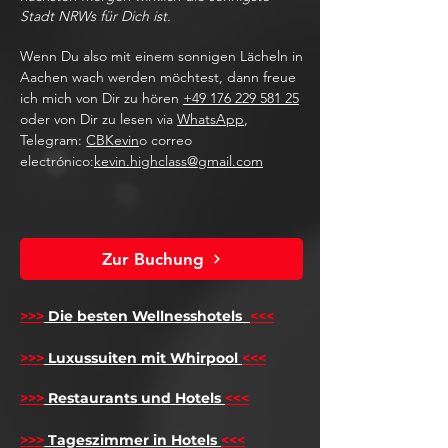
Stadt NRWs für Dich ist.
Wenn Du also mit einem sonnigen Lächeln in
Aachen wach werden möchtest, dann freue
ich mich von Dir zu hören
+49 176 229 581 25
oder von Dir zu lesen via
WhatsApp
,
Telegram:
CBKevin
o correo
electrónico:
kevin.highclass@gmail.com
Zur Buchung
>>>
Die besten Wellnesshotels
<<<
​
>>>
Luxussuiten mit Whirpool
<<<
>>>
Restaurants und Hotels
<<<
>>>
Tageszimmer in Hotels
<<<