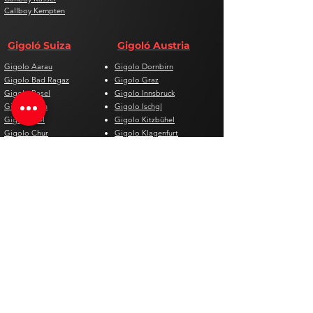
Callboy Kempten
Gigoló Suiza
Gigoló Austria
Gigolo Aarau
Gigolo Dornbirn
Gigolo Bad Ragaz
Gigolo Graz
Gigolo Basel
Gigolo Innsbruck
Gigolo Bern
Gigolo Ischgl
Gigolo Biel
Gigolo Kitzbühel
Gigolo Chur
Gigolo Klagenfurt
Gigolo Davos
Gigolo Linz
Gigolo Genf
Gigolo Salzburg
Gigolo Lausanne
Gigolo St. Pölten
Gigolo Locarno
Gigolo Steyr
Gigolo Lugano
Gigolo Villach
Gigolo Luzern
Gigolo Wien
Gigolo Neuenburg
Gigolo Wolfsberg
Gigolo Solothurn
Gigolo Zell am See
Gigolo St. Gallen
Gigolo St. Moritz
Gigolo Thun
Gigolo Winterthur
Gigolo Zürich