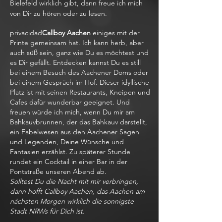
Bielefeld wirklich gibt, dann freue ich mich
von Dir zu hören oder zu lesen.
privacidad
Callboy Aachen
einiges mit der
Printe gemeinsam hat. Ich kann herb, aber
auch süß sein, ganz wie Du es möchtest und
es Dir gefällt. Entdecken kannst Du es still
bei einem Besuch des Aachener Doms oder
bei einem Gespräch im Hof. Dieser idyllische
Platz ist mit seinen Restaurants, Kneipen und
Cafes dafür wunderbar geeignet. Und
freuen würde ich mich, wenn Du mir am
Bahkauvbrunnen, der das Bahkauv darstellt,
ein Fabelwesen aus den Aachener Sagen
und Legenden, Deine Wünsche und
Fantasien erzählst. Zu späterer Stunde
rundet ein Cocktail in einer Bar in der
Pontstraße unseren Abend ab.
Solltest Du die Nacht mit mir verbringen,
dann hofft Callboy Aachen, das Aachen am
nächsten Morgen wirklich die sonnigste
Stadt NRWs für Dich ist.