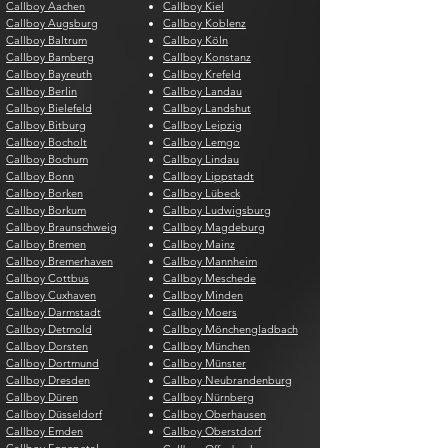
Callboy Aachen
Callboy Kiel
Callboy Augsburg
Callboy Koblenz
Callboy Baltrum
Callboy Köln
Callboy Bamberg
Callboy Konstanz
Callboy Bayreuth
Callboy Krefeld
Callboy Berlin
Callboy Landau
Callboy Bielefeld
Callboy Landshut
Callboy Bitburg
Callboy Leipzig
Callboy Bocholt
Callboy Lemgo
Callboy Bochum
Callboy Lindau
Callboy Bonn
Callboy Lippstadt
Callboy Borken
Callboy Lübeck
Callboy Borkum
Callboy Ludwigsburg
Callboy Braunschweig
Callboy Magdeburg
Callboy Bremen
Callboy Mainz
Callboy Bremerhaven
Callboy Mannheim
Callboy Cottbus
Callboy Meschede
Callboy Cuxhaven
Callboy Minden
Callboy Darmstadt
Callboy Moers
Callboy Detmold
Callboy Mönchengladbach
Callboy Dorsten
Callboy München
Callboy Dortmund
Callboy Münster
Callboy Dresden
Callboy Neubrandenburg
Callboy Düren
Callboy Nürnberg
Callboy Düsseldorf
Callboy Oberhausen
Callboy Emden
Callboy Oberstdorf