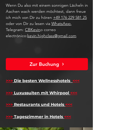
Wenn Du also mit einem sonnigen Lächeln in
Aachen wach werden möchtest, dann freue
ich mich von Dir zu hören
+49 176 229 581 25
oder von Dir zu lesen via
WhatsApp
,
Telegram:
CBKevin
o correo
electrónico:
kevin.highclass@gmail.com
Zur Buchung
>>>
Die besten Wellnesshotels
<<<
​
>>>
Luxussuiten mit Whirpool
<<<
>>>
Restaurants und Hotels
<<<
>>>
Tageszimmer in Hotels
<<<