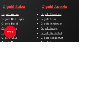
Gigoló Suiza
Gigoló Austria
Gigolo Aarau
Gigolo Dornbirn
Gigolo Bad Ragaz
Gigolo Graz
Gigolo Basel
Gigolo Innsbruck
Gigolo Bern
Gigolo Ischgl
Gigolo Biel
Gigolo Kitzbühel
Gigolo Chur
Gigolo Klagenfurt
Gigolo Davos
Gigolo Linz
Gigolo Genf
Gigolo Salzburg
Gigolo Lausanne
Gigolo St. Pölten
Gigolo Locarno
Gigolo Steyr
Gigolo Lugano
Gigolo Villach
Gigolo Luzern
Gigolo Wien
Gigolo Neuenburg
Gigolo Wolfsberg
Gigolo Solothurn
Gigolo Zell am See
Gigolo St. Gallen
Gigolo St. Moritz
Gigolo Thun
Gigolo Winterthur
Gigolo Zürich
Gigolo Zug