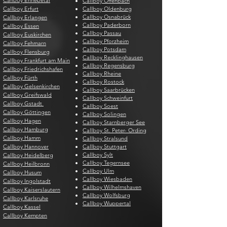
Callboy Ennepetal
Callboy Offenbach
Callboy Erfurt
Callboy Oldenburg
Callboy Osnabrück
Callboy Erlangen
Callboy Paderborn
Callboy Essen
Callboy Passau
Callboy Euskirchen
Callboy Pforzheim
Callboy Fehmarn
Callboy Potsdam
Callboy Flensburg
Callboy Recklinghausen
Callboy Frankfurt am Main
Callboy Regensburg
Callboy Friedrichshafen
Callboy Rheine
Callboy Fürth
Callboy Rostock
Callboy Gelsenkirchen
Callboy Saarbrücken
Callboy Greifswald
Callboy Schweinfurt
Callboy Gstadt
Callboy Soest
Callboy Göttingen
Callboy Solingen
Callboy Hagen
Callboy Starnberger See
Callboy Hamburg
Callboy St. Peter- Ording
Callboy Hamm
Callboy Stralsund
Callboy Hannover
Callboy Stuttgart
Callboy Sylt
Callboy Heidelberg
Callboy Tegernsee
Callboy Heilbronn
Callboy Ulm
Callboy Husum
Callboy Wiesbaden
Callboy Ingolstadt
Callboy Wilhelmshaven
Callboy Kaiserslautern
Callboy Wolfsburg
Callboy Karlsruhe
Callboy Wuppertal
Callboy Kassel
Callboy Kempten