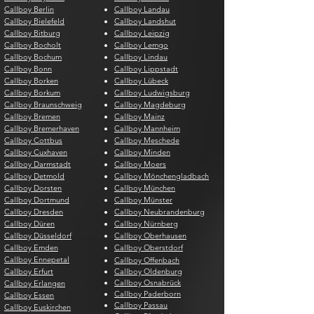
Callboy Berlin
Callboy Landau
Callboy Bielefeld
Callboy Landshut
Callboy Bitburg
Callboy Leipzig
Callboy Bocholt
Callboy Lemgo
Callboy Bochum
Callboy Lindau
Callboy Bonn
Callboy Lippstadt
Callboy Borken
Callboy Lübeck
Callboy Borkum
Callboy Ludwigsburg
Callboy Braunschweig
Callboy Magdeburg
Callboy Bremen
Callboy Mainz
Callboy Bremerhaven
Callboy Mannheim
Callboy Cottbus
Callboy Meschede
Callboy Cuxhaven
Callboy Minden
Callboy Darmstadt
Callboy Moers
Callboy Detmold
Callboy Mönchengladbach
Callboy Dorsten
Callboy München
Callboy Dortmund
Callboy Münster
Callboy Dresden
Callboy Neubrandenburg
Callboy Düren
Callboy Nürnberg
Callboy Düsseldorf
Callboy Oberhausen
Callboy Emden
Callboy Oberstdorf
Callboy Ennepetal
Callboy Offenbach
Callboy Erfurt
Callboy Oldenburg
Callboy Osnabrück
Callboy Erlangen
Callboy Paderborn
Callboy Essen
Callboy Passau
Callboy Euskirchen