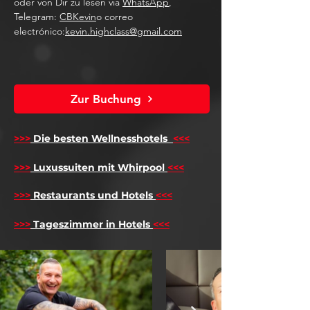
oder von Dir zu lesen via
WhatsApp
,
Telegram:
CBKevin
o correo
electrónico:
kevin.highclass@gmail.com
Zur Buchung
>>>
Die besten Wellnesshotels
<<<
​
>>>
Luxussuiten mit Whirpool
<<<
>>>
Restaurants und Hotels
<<<
>>>
Tageszimmer in Hotels
<<<