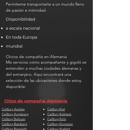
Permíteme transportarte a un mundo lleno
de pasión e intimidad.
Disponibilidad
a escala nacional
En toda Europa
mundial
Chicos de compañía en Alemania
Mis servicios como acompañante y gigoló se
extienden a muchas ciudades alemanas y
del extranjero. Aquí encontrará una
selección de las ubicaciones donde estoy
disponible:
Chico de compañía Alemania
Callboy Aachen
Callboy Kiel
Callboy Augsburg
Callboy Koblenz
Callboy Baltrum
Callboy Köln
Callboy Bamberg
Callboy Konstanz
Callboy Bayreuth
Callboy Krefeld