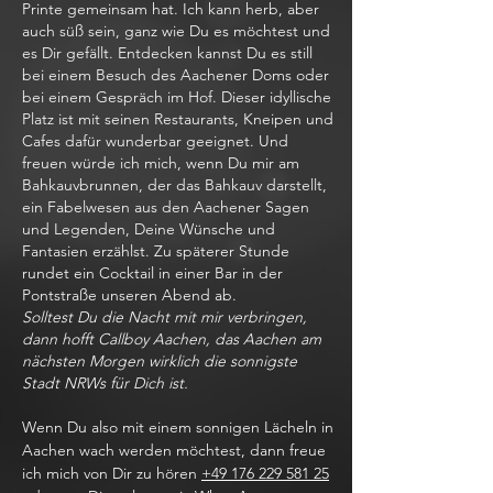
Printe gemeinsam hat. Ich kann herb, aber
auch süß sein, ganz wie Du es möchtest und
es Dir gefällt. Entdecken kannst Du es still
bei einem Besuch des Aachener Doms oder
bei einem Gespräch im Hof. Dieser idyllische
Platz ist mit seinen Restaurants, Kneipen und
Cafes dafür wunderbar geeignet. Und
freuen würde ich mich, wenn Du mir am
Bahkauvbrunnen, der das Bahkauv darstellt,
ein Fabelwesen aus den Aachener Sagen
und Legenden, Deine Wünsche und
Fantasien erzählst. Zu späterer Stunde
rundet ein Cocktail in einer Bar in der
Pontstraße unseren Abend ab.
Solltest Du die Nacht mit mir verbringen,
dann hofft Callboy Aachen, das Aachen am
nächsten Morgen wirklich die sonnigste
Stadt NRWs für Dich ist.
Wenn Du also mit einem sonnigen Lächeln in
Aachen wach werden möchtest, dann freue
ich mich von Dir zu hören
+49 176 229 581 25