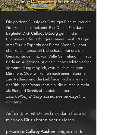
Trinkst Du manchmal auch Bier?
Die goldene Flüssigkeit Bitburger Bier ist über die
Grenzen hinaus bekannt. Bist Du ein Fan dann
begleitet Dich
Callboy Bitburg
gern in die
Erlebniswelt der Bitburger Brauerei. Auf 1700qm
wirst Du zur Expertin des Bieres. Wenn Du aber
eher kunstinteressiert bist schauen wir uns die
Geschichte der Fritz-von-Wille-Sammlung im Haus
Beda an. Allerdings ist dies nur nach telefonischer
Voranmeldung möglich, worum ich mich gern
kümmere. Oder wir kehren nach einem Bummel
zum Rathaus und der Liebfrauenkirche in einem
der Bitburger Restaurants ein, die durchaus mehr
als Bier und Schnitzel zu bieten haben.
Lass Callboy Bitburg wissen, was du magst, ich
bin dabei.
Auf ein Bier mit Dir und mir, dann freue ich
mich von Dir zu hören oder zu lesen.
privacidad
Callboy Aachen
einiges mit der