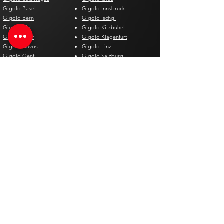
Gigolo Basel
Gigolo Innsbruck
Gigolo Bern
Gigolo Ischgl
Gigolo Biel
Gigolo Kitzbühel
Gigolo Chur
Gigolo Klagenfurt
Gigolo Davos
Gigolo Linz
Gigolo Genf
Gigolo Salzburg
Gigolo Lausanne
Gigolo St. Pölten
Gigolo Locarno
Gigolo Steyr
Gigolo Lugano
Gigolo Villach
Gigolo Luzern
Gigolo Wien
Gigolo Neuenburg
Gigolo Wolfsberg
Gigolo Solothurn
Gigolo Zell am See
Gigolo St. Gallen
Gigolo St. Moritz
Gigolo Thun
Gigolo Winterthur
Gigolo Zürich
Gigolo Zug
Gigoló España
Gigoló Bélgica
Gigolo Alicante
Gigolo Antwerpen
Gigolo Barcelona
Gigolo Brügge