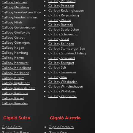
Callboy Pforzheim
Callboy Fehmarn
Callboy Potsdam
Callboy Flensburg
Callboy Recklinghausen
Callboy Frankfurt am Main
Callboy Regensburg
Callboy Friedrichshafen
Callboy Rheine
Callboy Fürth
Callboy Rostock
Callboy Gelsenkirchen
Callboy Saarbrücken
Callboy Greifswald
Callboy Schweinfurt
Callboy Gstadt
Callboy Soest
Callboy Göttingen
Callboy Solingen
Callboy Hagen
Callboy Starnberger See
Callboy Hamburg
Callboy St. Peter- Ording
Callboy Hamm
Callboy Stralsund
Callboy Hannover
Callboy Stuttgart
Callboy Sylt
Callboy Heidelberg
Callboy Tegernsee
Callboy Heilbronn
Callboy Ulm
Callboy Husum
Callboy Wiesbaden
Callboy Ingolstadt
Callboy Wilhelmshaven
Callboy Kaiserslautern
Callboy Wolfsburg
Callboy Karlsruhe
Callboy Wuppertal
Callboy Kassel
Callboy Kempten
Gigoló Suiza
Gigoló Austria
Gigolo Aarau
Gigolo Dornbirn
Gigolo Bad Ragaz
Gigolo Graz