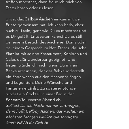
treffen möchtest, dann freue ich mich von
Dir zu hören oder zu lesen.
privacidad
Callboy Aachen
einiges mit der
Printe gemeinsam hat. Ich kann herb, aber
auch süß sein, ganz wie Du es möchtest und
es Dir gefällt. Entdecken kannst Du es still
bei einem Besuch des Aachener Doms oder
bei einem Gespräch im Hof. Dieser idyllische
Platz ist mit seinen Restaurants, Kneipen und
Cafes dafür wunderbar geeignet. Und
freuen würde ich mich, wenn Du mir am
Bahkauvbrunnen, der das Bahkauv darstellt,
ein Fabelwesen aus den Aachener Sagen
und Legenden, Deine Wünsche und
Fantasien erzählst. Zu späterer Stunde
rundet ein Cocktail in einer Bar in der
Pontstraße unseren Abend ab.
Solltest Du die Nacht mit mir verbringen,
dann hofft Callboy Aachen, das Aachen am
nächsten Morgen wirklich die sonnigste
Stadt NRWs für Dich ist.