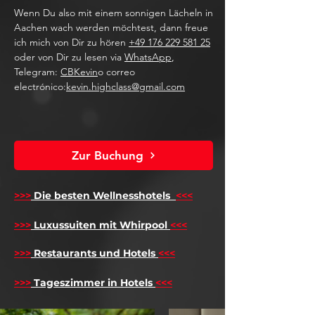
Wenn Du also mit einem sonnigen Lächeln in
Aachen wach werden möchtest, dann freue
ich mich von Dir zu hören
+49 176 229 581 25
oder von Dir zu lesen via
WhatsApp
,
Telegram:
CBKevin
o correo
electrónico:
kevin.highclass@gmail.com
Zur Buchung
>>>
Die besten Wellnesshotels
<<<
​
>>>
Luxussuiten mit Whirpool
<<<
>>>
Restaurants und Hotels
<<<
>>>
Tageszimmer in Hotels
<<<