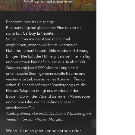
Schön ein und ausatmen.
Ennepetal besitzt vielseitige
Entspannungsmöglichkeiten. Eine davon ist
sicherlich
Callboy Ennepetal
.
Sollte Dir bei mir der Atem manchmal
wegbleiben, werden wir ihn im Nationalen
Naturmonument Kluterthöhle wieder in Schwung
bringen. Die Luft der Höhle gilt als sehr heilkräftig
und wir atmen hier tief ein und aus. In über 300
Gängen von fast 6.000 Metern Länge sind
unterirdische Seen, geheimnisvolle Räume und
versteinerte Lebewesen eines Korallenriffes zu
sehen. Ein anschließender Spaziergang um die
Hasper Talsperre bringt uns wieder auf den
Boden. Ob wir den Abend bei einem Abendessen
und einem Glas Wein ausklingen lassen
entscheidest Du.
Callboy Ennepetal erfüllt Dir Deine Wünsche gern
weiterhin bis zum frühen Morgen.
Wenn Du mich jetzt kennenlernen oder