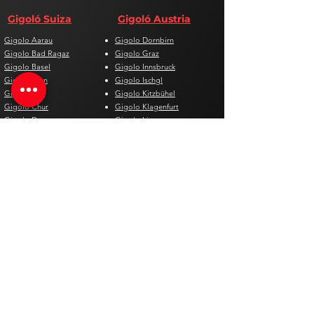
Gigoló Suiza
Gigoló Austria
Gigolo Aarau
Gigolo Dornbirn
Gigolo Bad Ragaz
Gigolo Graz
Gigolo Basel
Gigolo Innsbruck
Gigolo Bern
Gigolo Ischgl
Gigolo Biel
Gigolo Kitzbühel
Gigolo Chur
Gigolo Klagenfurt
Gigolo Davos
Gigolo Linz
Gigolo Genf
Gigolo Salzburg
Gigolo Lausanne
Gigolo St. Pölten
Gigolo Locarno
Gigolo Steyr
Gigolo Lugano
Gigolo Villach
Gigolo Luzern
Gigolo Wien
Gigolo Neuenburg
Gigolo Wolfsberg
Gigolo Solothurn
Gigolo Zell am See
Gigolo St. Gallen
Gigolo St. Moritz
Gigolo Thun
Gigolo Winterthur
Gigolo Zürich
Gigolo Zug