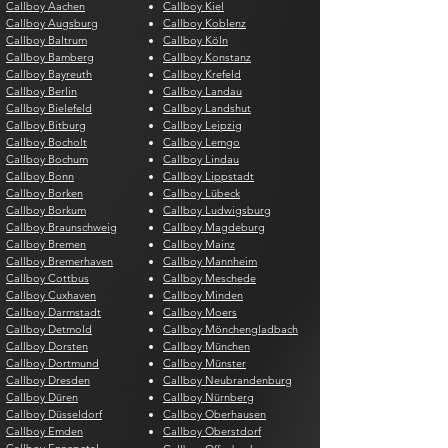
Callboy Aachen
Callboy Kiel
Callboy Augsburg
Callboy Koblenz
Callboy Baltrum
Callboy Köln
Callboy Bamberg
Callboy Konstanz
Callboy Bayreuth
Callboy Krefeld
Callboy Berlin
Callboy Landau
Callboy Bielefeld
Callboy Landshut
Callboy Bitburg
Callboy Leipzig
Callboy Bocholt
Callboy Lemgo
Callboy Bochum
Callboy Lindau
Callboy Bonn
Callboy Lippstadt
Callboy Borken
Callboy Lübeck
Callboy Borkum
Callboy Ludwigsburg
Callboy Braunschweig
Callboy Magdeburg
Callboy Bremen
Callboy Mainz
Callboy Bremerhaven
Callboy Mannheim
Callboy Cottbus
Callboy Meschede
Callboy Cuxhaven
Callboy Minden
Callboy Darmstadt
Callboy Moers
Callboy Detmold
Callboy Mönchengladbach
Callboy Dorsten
Callboy München
Callboy Dortmund
Callboy Münster
Callboy Dresden
Callboy Neubrandenburg
Callboy Düren
Callboy Nürnberg
Callboy Düsseldorf
Callboy Oberhausen
Callboy Emden
Callboy Oberstdorf