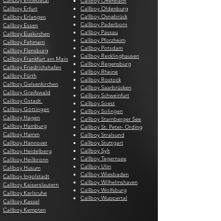
Callboy Ennepetal
Callboy Offenbach
Callboy Erfurt
Callboy Oldenburg
Callboy Osnabrück
Callboy Erlangen
Callboy Paderborn
Callboy Essen
Callboy Passau
Callboy Euskirchen
Callboy Pforzheim
Callboy Fehmarn
Callboy Potsdam
Callboy Flensburg
Callboy Recklinghausen
Callboy Frankfurt am Main
Callboy Regensburg
Callboy Friedrichshafen
Callboy Rheine
Callboy Fürth
Callboy Rostock
Callboy Gelsenkirchen
Callboy Saarbrücken
Callboy Greifswald
Callboy Schweinfurt
Callboy Gstadt
Callboy Soest
Callboy Göttingen
Callboy Solingen
Callboy Hagen
Callboy Starnberger See
Callboy Hamburg
Callboy St. Peter- Ording
Callboy Hamm
Callboy Stralsund
Callboy Hannover
Callboy Stuttgart
Callboy Sylt
Callboy Heidelberg
Callboy Tegernsee
Callboy Heilbronn
Callboy Ulm
Callboy Husum
Callboy Wiesbaden
Callboy Ingolstadt
Callboy Wilhelmshaven
Callboy Kaiserslautern
Callboy Wolfsburg
Callboy Karlsruhe
Callboy Wuppertal
Callboy Kassel
Callboy Kempten