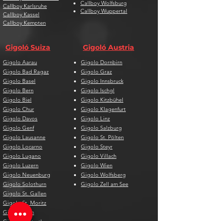
Callboy Wolfsburg
Callboy Karlsruhe
Callboy Wuppertal
Callboy Kassel
Callboy Kempten
Gigoló Suiza
Gigoló Austria
Gigolo Aarau
Gigolo Dornbirn
Gigolo Bad Ragaz
Gigolo Graz
Gigolo Basel
Gigolo Innsbruck
Gigolo Bern
Gigolo Ischgl
Gigolo Biel
Gigolo Kitzbühel
Gigolo Chur
Gigolo Klagenfurt
Gigolo Davos
Gigolo Linz
Gigolo Genf
Gigolo Salzburg
Gigolo Lausanne
Gigolo St. Pölten
Gigolo Locarno
Gigolo Steyr
Gigolo Lugano
Gigolo Villach
Gigolo Luzern
Gigolo Wien
Gigolo Neuenburg
Gigolo Wolfsberg
Gigolo Solothurn
Gigolo Zell am See
Gigolo St. Gallen
Gigolo St. Moritz
Gigolo Thun