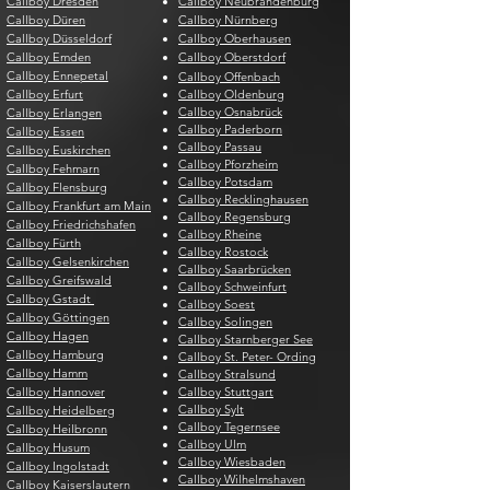
Callboy Dresden
Callboy Neubrandenburg
Callboy Düren
Callboy Nürnberg
Callboy Düsseldorf
Callboy Oberhausen
Callboy Emden
Callboy Oberstdorf
Callboy Ennepetal
Callboy Offenbach
Callboy Erfurt
Callboy Oldenburg
Callboy Osnabrück
Callboy Erlangen
Callboy Paderborn
Callboy Essen
Callboy Passau
Callboy Euskirchen
Callboy Pforzheim
Callboy Fehmarn
Callboy Potsdam
Callboy Flensburg
Callboy Recklinghausen
Callboy Frankfurt am Main
Callboy Regensburg
Callboy Friedrichshafen
Callboy Rheine
Callboy Fürth
Callboy Rostock
Callboy Gelsenkirchen
Callboy Saarbrücken
Callboy Greifswald
Callboy Schweinfurt
Callboy Gstadt
Callboy Soest
Callboy Göttingen
Callboy Solingen
Callboy Hagen
Callboy Starnberger See
Callboy Hamburg
Callboy St. Peter- Ording
Callboy Hamm
Callboy Stralsund
Callboy Hannover
Callboy Stuttgart
Callboy Sylt
Callboy Heidelberg
Callboy Tegernsee
Callboy Heilbronn
Callboy Ulm
Callboy Husum
Callboy Wiesbaden
Callboy Ingolstadt
Callboy Wilhelmshaven
Callboy Kaiserslautern