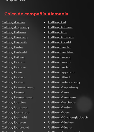
Chico de compañía Alemania
Callboy Aachen
Callboy Kiel
Callboy Augsburg
Callboy Koblenz
Callboy Baltrum
Callboy Köln
Callboy Bamberg
Callboy Konstanz
Callboy Bayreuth
Callboy Krefeld
Callboy Berlin
Callboy Landau
Callboy Bielefeld
Callboy Landshut
Callboy Bitburg
Callboy Leipzig
Callboy Bocholt
Callboy Lemgo
Callboy Bochum
Callboy Lindau
Callboy Bonn
Callboy Lippstadt
Callboy Borken
Callboy Lübeck
Callboy Borkum
Callboy Ludwigsburg
Callboy Braunschweig
Callboy Magdeburg
Callboy Bremen
Callboy Mainz
Callboy Bremerhaven
Callboy Mannheim
Callboy Cottbus
Callboy Meschede
Callboy Cuxhaven
Callboy Minden
Callboy Darmstadt
Callboy Moers
Callboy Detmold
Callboy Mönchengladbach
Callboy Dorsten
Callboy München
Callboy Dortmund
Callboy Münster