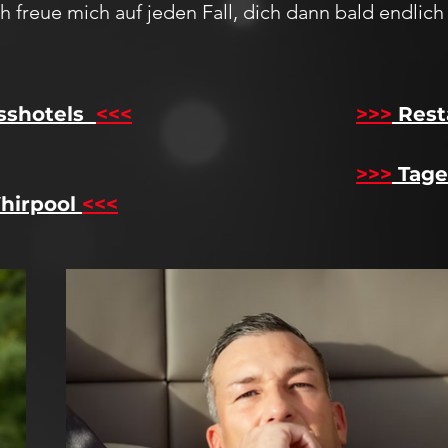
Ich freue mich auf jeden F
all,
dich dann bald endlic
sshotels
<<<
​
>>>
Rest
>>>
Tage
hirpool
<<<