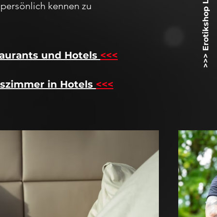
>>> Erotikshop Lovetoyz.net <<<
h
persö
nlich kennen zu
aurants und Hotels
<<<
szimmer in Hotels
<<<