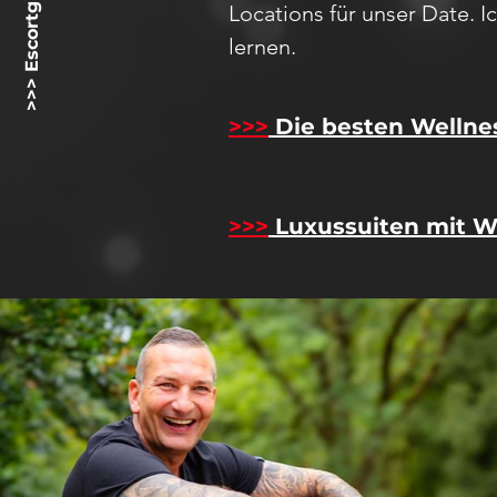
>>> Escortgirlz.net <<<
Locations für unser D
ate
. 
lernen.
>>>
Die besten Wellne
>>>
Luxussuiten mit W