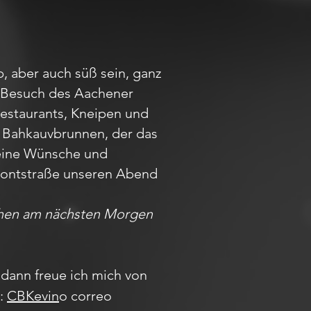
, aber auch süß sein, ganz
em Besuch des Aachener
Restaurants, Kneipen und
m Bahkauvbrunnen, der das
Deine Wünsche und
r Pontstraße unseren Abend
achen am nächsten Morgen
dann freue ich mich von
m:
CBKevin
o correo