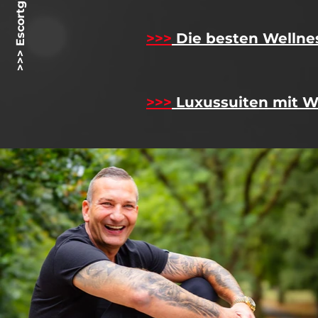
>>> Escortgirlz.net <<<
>>>
Die besten Wellne
>>>
Luxussuiten mit W