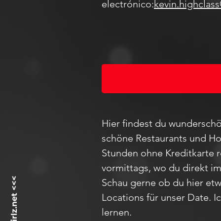
electrónico:
kevin.highclas
Hier findest du wunderschö
schöne Restaurants und Hot
Stunden ohne Kreditkarte 
vormittags, wo du direkt i
Schau
gerne ob du hier etw
Locations für unser D
ate
. 
lernen.