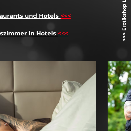
>>> Erotikshop Lovetoyz.net <<<
aurants und Hotels
<<<
szimmer in Hotels
<<<