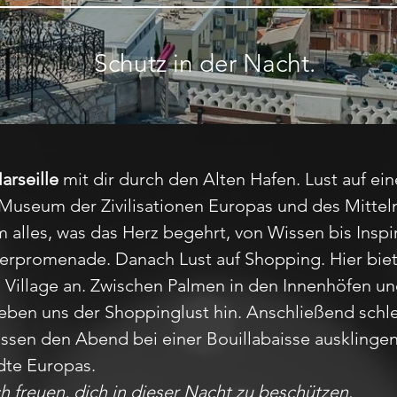
Schutz in der Nacht.
arseille
mit dir durch den Alten Hafen. Lust auf 
Museum der Zivilisationen Europas und des Mitte
alles, was das Herz begehrt, von Wissen bis Inspir
erpromenade. Danach Lust auf Shopping. Hier biet
Village an. Zwischen Palmen in den Innenhöfen un
eben uns der Shoppinglust hin. Anschließend schle
assen den Abend bei einer Bouillabaisse ausklingen
ädte Europas.
h freuen, dich in dieser Nacht zu beschützen.