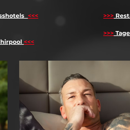
sshotels
<<<
​
>>>
Rest
>>>
Tage
hirpool
<<<