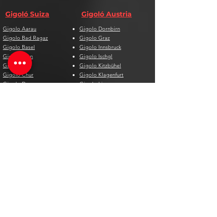
Gigoló Suiza
Gigoló Austria
Gigolo Aarau
Gigolo Dornbirn
Gigolo Bad Ragaz
Gigolo Graz
Gigolo Basel
Gigolo Innsbruck
Gigolo Bern
Gigolo Ischgl
Gigolo Biel
Gigolo Kitzbühel
Gigolo Chur
Gigolo Klagenfurt
Gigolo Davos
Gigolo Linz
Gigolo Genf
Gigolo Salzburg
Gigolo Lausanne
Gigolo St. Pölten
Gigolo Locarno
Gigolo Steyr
Gigolo Lugano
Gigolo Villach
Gigolo Luzern
Gigolo Wien
Gigolo Neuenburg
Gigolo Wolfsberg
Gigolo Solothurn
Gigolo Zell am See
Gigolo St. Gallen
Gigolo St. Moritz
Gigolo Thun
Gigolo Winterthur
Gigolo Zürich
Gigolo Zug