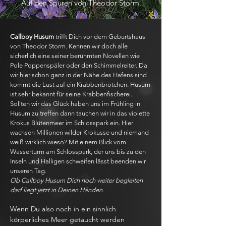
Auf den Spuren von Theodor Storm.
Callboy Husum
trifft Dich vor dem Geburtshaus
von Theodor Storm. Kennen wir doch alle
sicherlich eine seiner berühmten Novellen wie
Pole Poppenspäler oder den Schimmelreiter. Da
wir hier schon ganz in der Nähe des Hafens sind
kommt die Lust auf ein Krabbenbrötchen. Husum
ist sehr bekannt für seine Krabbenfischerei.
Sollten wir das Glück haben uns im Frühling in
Husum zu treffen dann tauchen wir in das violette
Krokus Blütenmeer im Schlosspark ein. Hier
wachsen Millionen wilder Krokusse und niemand
weiß wirklich wieso? Mit einem Blick vom
Wasserturm am Schlosspark, der uns bis zu den
Inseln und Halligen schweifen lässt beenden wir
unseren Tag.
Ob Callboy Husum Dich noch weiter begleiten
darf liegt jetzt in Deinen Händen.
Wenn Du also noch in ein sinnlich
körperliches Meer getaucht werden