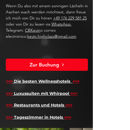
Wenn Du also mit einem sonnigen Lächeln in
Aachen wach werden möchtest, dann freue
ich mich von Dir zu hören
+49 176 229 581 25
oder von Dir zu lesen via
WhatsApp
,
Telegram:
CBKevin
o correo
electrónico:
kevin.highclass@gmail.com
Zur Buchung
>>>
Die besten Wellnesshotels
<<<
​
>>>
Luxussuiten mit Whirpool
<<<
>>>
Restaurants und Hotels
<<<
>>>
Tageszimmer in Hotels
<<<