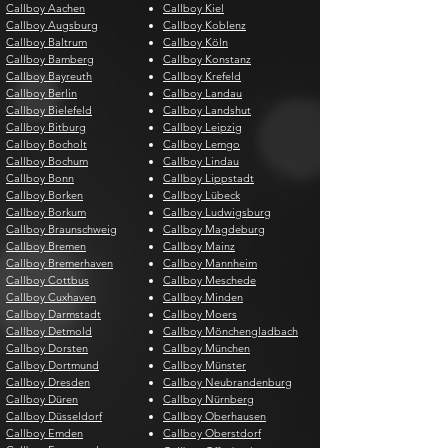
Callboy Aachen
Callboy Kiel
Callboy Augsburg
Callboy Koblenz
Callboy Baltrum
Callboy Köln
Callboy Bamberg
Callboy Konstanz
Callboy Bayreuth
Callboy Krefeld
Callboy Berlin
Callboy Landau
Callboy Bielefeld
Callboy Landshut
Callboy Bitburg
Callboy Leipzig
Callboy Bocholt
Callboy Lemgo
Callboy Bochum
Callboy Lindau
Callboy Bonn
Callboy Lippstadt
Callboy Borken
Callboy Lübeck
Callboy Borkum
Callboy Ludwigsburg
Callboy Braunschweig
Callboy Magdeburg
Callboy Bremen
Callboy Mainz
Callboy Bremerhaven
Callboy Mannheim
Callboy Cottbus
Callboy Meschede
Callboy Cuxhaven
Callboy Minden
Callboy Darmstadt
Callboy Moers
Callboy Detmold
Callboy Mönchengladbach
Callboy Dorsten
Callboy München
Callboy Dortmund
Callboy Münster
Callboy Dresden
Callboy Neubrandenburg
Callboy Düren
Callboy Nürnberg
Callboy Düsseldorf
Callboy Oberhausen
Callboy Emden
Callboy Oberstdorf