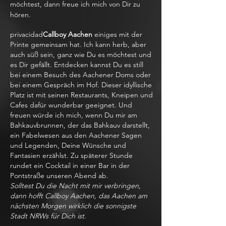
möchtest, dann freue ich mich von Dir zu
hören.
privacidad
Callboy Aachen
einiges mit der
Printe gemeinsam hat. Ich kann herb, aber
auch süß sein, ganz wie Du es möchtest und
es Dir gefällt. Entdecken kannst Du es still
bei einem Besuch des Aachener Doms oder
bei einem Gespräch im Hof. Dieser idyllische
Platz ist mit seinen Restaurants, Kneipen und
Cafes dafür wunderbar geeignet. Und
freuen würde ich mich, wenn Du mir am
Bahkauvbrunnen, der das Bahkauv darstellt,
ein Fabelwesen aus den Aachener Sagen
und Legenden, Deine Wünsche und
Fantasien erzählst. Zu späterer Stunde
rundet ein Cocktail in einer Bar in der
Pontstraße unseren Abend ab.
Solltest Du die Nacht mit mir verbringen,
dann hofft Callboy Aachen, das Aachen am
nächsten Morgen wirklich die sonnigste
Stadt NRWs für Dich ist.