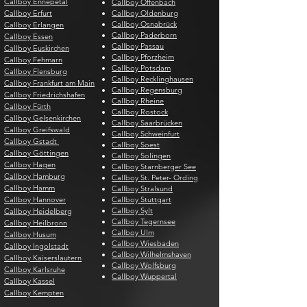
Callboy Ennepetal
Callboy Offenbach
Callboy Erfurt
Callboy Oldenburg
Callboy Osnabrück
Callboy Erlangen
Callboy Paderborn
Callboy Essen
Callboy Passau
Callboy Euskirchen
Callboy Pforzheim
Callboy Fehmarn
Callboy Potsdam
Callboy Flensburg
Callboy Recklinghausen
Callboy Frankfurt am Main
Callboy Regensburg
Callboy Friedrichshafen
Callboy Rheine
Callboy Fürth
Callboy Rostock
Callboy Gelsenkirchen
Callboy Saarbrücken
Callboy Greifswald
Callboy Schweinfurt
Callboy Gstadt
Callboy Soest
Callboy Göttingen
Callboy Solingen
Callboy Hagen
Callboy Starnberger See
Callboy Hamburg
Callboy St. Peter- Ording
Callboy Hamm
Callboy Stralsund
Callboy Hannover
Callboy Stuttgart
Callboy Sylt
Callboy Heidelberg
Callboy Tegernsee
Callboy Heilbronn
Callboy Ulm
Callboy Husum
Callboy Wiesbaden
Callboy Ingolstadt
Callboy Wilhelmshaven
Callboy Kaiserslautern
Callboy Wolfsburg
Callboy Karlsruhe
Callboy Wuppertal
Callboy Kassel
Callboy Kempten