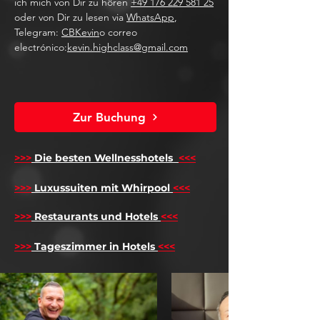
ich mich von Dir zu hören
+49 176 229 581 25
oder von Dir zu lesen via
WhatsApp
,
Telegram:
CBKevin
o correo
electrónico:
kevin.highclass@gmail.com
Zur Buchung
>>>
Die besten Wellnesshotels
<<<
​
>>>
Luxussuiten mit Whirpool
<<<
>>>
Restaurants und Hotels
<<<
>>>
Tageszimmer in Hotels
<<<