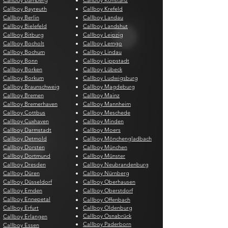
Callboy Bamberg
Callboy Konstanz
Callboy Bayreuth
Callboy Krefeld
Callboy Berlin
Callboy Landau
Callboy Bielefeld
Callboy Landshut
Callboy Bitburg
Callboy Leipzig
Callboy Bocholt
Callboy Lemgo
Callboy Bochum
Callboy Lindau
Callboy Bonn
Callboy Lippstadt
Callboy Borken
Callboy Lübeck
Callboy Borkum
Callboy Ludwigsburg
Callboy Braunschweig
Callboy Magdeburg
Callboy Bremen
Callboy Mainz
Callboy Bremerhaven
Callboy Mannheim
Callboy Cottbus
Callboy Meschede
Callboy Cuxhaven
Callboy Minden
Callboy Darmstadt
Callboy Moers
Callboy Detmold
Callboy Mönchengladbach
Callboy Dorsten
Callboy München
Callboy Dortmund
Callboy Münster
Callboy Dresden
Callboy Neubrandenburg
Callboy Düren
Callboy Nürnberg
Callboy Düsseldorf
Callboy Oberhausen
Callboy Emden
Callboy Oberstdorf
Callboy Ennepetal
Callboy Offenbach
Callboy Erfurt
Callboy Oldenburg
Callboy Osnabrück
Callboy Erlangen
Callboy Paderborn
Callboy Essen