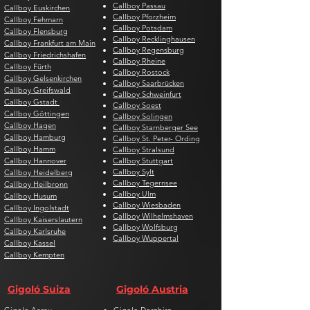
Callboy Passau
Callboy Euskirchen
Callboy Pforzheim
Callboy Fehmarn
Callboy Potsdam
Callboy Flensburg
Callboy Recklinghausen
Callboy Frankfurt am Main
Callboy Regensburg
Callboy Friedrichshafen
Callboy Rheine
Callboy Fürth
Callboy Rostock
Callboy Gelsenkirchen
Callboy Saarbrücken
Callboy Greifswald
Callboy Schweinfurt
Callboy Gstadt
Callboy Soest
Callboy Göttingen
Callboy Solingen
Callboy Hagen
Callboy Starnberger See
Callboy Hamburg
Callboy St. Peter- Ording
Callboy Hamm
Callboy Stralsund
Callboy Hannover
Callboy Stuttgart
Callboy Sylt
Callboy Heidelberg
Callboy Tegernsee
Callboy Heilbronn
Callboy Ulm
Callboy Husum
Callboy Wiesbaden
Callboy Ingolstadt
Callboy Wilhelmshaven
Callboy Kaiserslautern
Callboy Wolfsburg
Callboy Karlsruhe
Callboy Wuppertal
Callboy Kassel
Callboy Kempten
Gigoló Suiza
Gigoló Austria