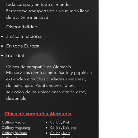
toda Europa y en todo el mundo.
Permíteme transportarte a un mundo lleno
de pasión e intimidad.
Disponibilidad
a escala nacional
En toda Europa
mundial
Chicos de compañía en Alemania
Mis servicios como acompañante y gigoló se
extienden a muchas ciudades alemanas y
del extranjero. Aquí encontrará una
selección de las ubicaciones donde estoy
disponible:
Chico de compañía Alemania
Callboy Aachen
Callboy Kiel
Callboy Augsburg
Callboy Koblenz
Callboy Baltrum
Callboy Köln