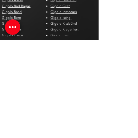
Gigolo Aarau
Gigolo Dornbirn
Gigolo Bad Ragaz
Gigolo Graz
Gigolo Basel
Gigolo Innsbruck
Gigolo Bern
Gigolo Ischgl
Gigolo Biel
Gigolo Kitzbühel
Gigolo Chur
Gigolo Klagenfurt
Gigolo Davos
Gigolo Linz
Gigolo Genf
Gigolo Salzburg
Gigolo Lausanne
Gigolo St. Pölten
Gigolo Locarno
Gigolo Steyr
Gigolo Lugano
Gigolo Villach
Gigolo Luzern
Gigolo Wien
Gigolo Neuenburg
Gigolo Wolfsberg
Gigolo Solothurn
Gigolo Zell am See
Gigolo St. Gallen
Gigolo St. Moritz
Gigolo Thun
Gigolo Winterthur
Gigolo Zürich
Gigolo Zug
Gigoló España
Gigoló Bélgica
Gigolo Alicante
Gigolo Antwerpen