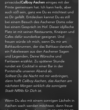
privacidad
Callboy Aachen
einiges mit der
Printe gemeinsam hat. Ich kann herb, aber
auch süß sein, ganz wie Du es möchtest und
es Dir gefällt. Entdecken kannst Du es still
bei einem Besuch des Aachener Doms oder
bei einem Gespräch im Hof. Dieser idyllische
Platz ist mit seinen Restaurants, Kneipen und
Cafes dafür wunderbar geeignet. Und
freuen würde ich mich, wenn Du mir am
Bahkauvbrunnen, der das Bahkauv darstellt,
ein Fabelwesen aus den Aachener Sagen
und Legenden, Deine Wünsche und
Fantasien erzählst. Zu späterer Stunde
rundet ein Cocktail in einer Bar in der
Pontstraße unseren Abend ab.
Solltest Du die Nacht mit mir verbringen,
dann hofft Callboy Aachen, das Aachen am
nächsten Morgen wirklich die sonnigste
Stadt NRWs für Dich ist.
Wenn Du also mit einem sonnigen Lächeln in
Aachen wach werden möchtest, dann freue