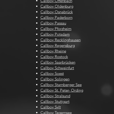
Callboy Offenbach
Callboy Oldenburg
Callboy Osnabrück
Callboy Paderborn
Callboy Passau
Callboy Pforzheim
Callboy Potsdam
Callboy Recklinghausen
Callboy Regensburg
Callboy Rheine
Callboy Rostock
Callboy Saarbrücken
Callboy Schweinfurt
Callboy Soest
Callboy Solingen
Callboy Starnberger See
Callboy St. Peter- Ording
Callboy Stralsund
Callboy Stuttgart
Callboy Sylt
Callboy Tegernsee