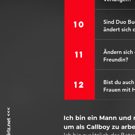
immer eine g
Nein, du bra
gerne ein akt
Sind Duo Bu
10
regelmäßige 
ändert sich 
Safer Sex zu 
Grundsätzlic
Escort Dame 
Ändern sich 
11
des männlich
Freundin?
Nein. Mein Ho
Bist du auch
12
Frauen mit 
Selbstverstä
intersexuell 
Ich bin ein Mann und 
um als Callboy zu arb