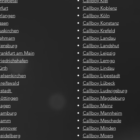
nnepetal
Callboy Kiel
furt
Callboy Koblenz
rlangen
Callboy Köln
ssen
Callboy Konstanz
uskirchen
Callboy Krefeld
Fehmarn
Callboy Landau
lensburg
Callboy Landshut
rankfurt am Main
Callboy Leipzig
riedrichshafen
Callboy Lemgo
ürth
Callboy Lindau
elsenkirchen
Callboy Lippstadt
reifswald
Callboy Lübeck
Gstadt
Callboy Ludwigsburg
öttingen
Callboy Magdeburg
Hagen
Callboy Mainz
Hamburg
Callboy Mannheim
 Hamm
Callboy Meschede
Hannover
Callboy Minden
eidelberg
Callboy Moers