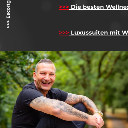
>>> Escortgirlz.net <<<
>>>
Die besten Wellne
>>>
Luxussuiten mit W