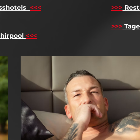
sshotels
<<<
​
>>>
Rest
>>>
Tage
hirpool
<<<