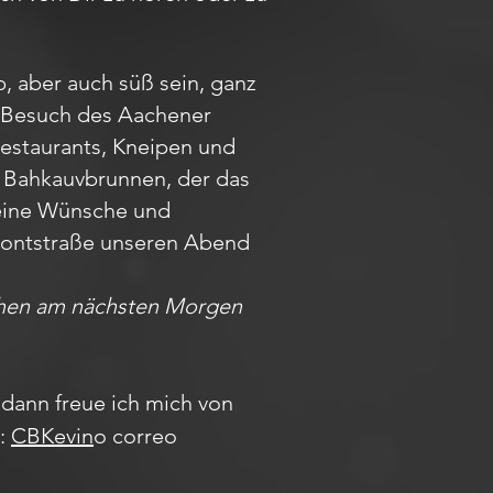
, aber auch süß sein, ganz
em Besuch des Aachener
Restaurants, Kneipen und
m Bahkauvbrunnen, der das
Deine Wünsche und
r Pontstraße unseren Abend
achen am nächsten Morgen
dann freue ich mich von
m:
CBKevin
o correo