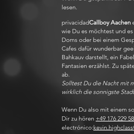
lesen.
privacidad
Callboy Aachen
e
wie Du es möchtest und es 
Doms oder bei einem Gesprä
Cafes dafür wunderbar gee
Bahkauv darstellt, ein Fa
Fantasien erzählst. Zu spät
ab.
Solltest Du die Nacht mit 
wirklich die sonnigste Stad
Wenn Du also mit einem so
Dir zu hören
+49 176 229 58
electrónico:
kevin.highclas