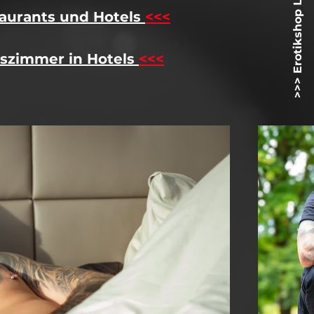
>>> Erotikshop Lovetoyz.net <<<
aurants und Hotels
<<<
szimmer in Hotels
<<<