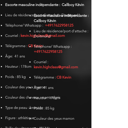
Escorte masculine indépendante :
Callboy Kévin
Lieu de résidence/port d'attache :
Dortmund
Escorte masculine indépendante :
Callboy Kévin
Téléphone/ Whatsapp :
+4917622958125
Lieu de résidence/port d'attache :
Courriel :
kevin.highclass@gmail.com
Dortmund
Télégramme
:
CB Kevin
Téléphone/ Whatsapp :
+4917622958125
Âge:
41 ans
Courriel :
Hauteur : 178cm
kevin.highclass@gmail.com
Poids : 85 kg
Télégramme
:
CB Kevin
Couleur des yeux marron
Âge:
41 ans
Couleur des cheveux : marron/gris
Hauteur : 178cm
Type de peau : bronzée
Poids : 85 kg
Figure : athlétique
Couleur des yeux marron