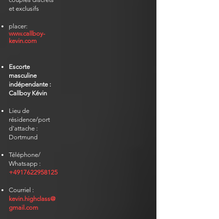
et exclusifs
placer:
www.callboy-
kevin.com
Escorte
masculine
indépendante :
Callboy Kévin
Lieu de
résidence/port
d'attache :
Dortmund
Téléphone/
Whatsapp :
+4917622958125
Courriel :
kevin.highclass@
gmail.com