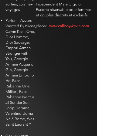
sorties, cuisine,
Independent Male Gigolo:
voyages
Escorte réservable pour femmes
et couples discrets et exclusifs
Parfum : Azzaro
Wanted By Night,
placer:
www.callboy-kevin.com
Calvin Klein One,
Dior Homme,
Dior Sauvage,
Empori Armani
Stronger with
You, Georgio
Armani Acqua di
Gio, Georgio
Armani Emporio
He, Paco
Rabanne One
Million, Paco
Rabanne Invictus,
Jil Sunder Sun,
Joop Homme,
Valentino Uoma
Né à Rome, Yves
Saint Laurant Y
​
Gastronomie