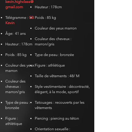
kevin.highclass@
gmail.com
Hauteur : 178cm
Télégramme
:
CB
Poids : 85 kg
Kevin
Couleur des yeux marron
Âge:
41 ans
Couleur des cheveux :
Hauteur : 178cm
marron/gris
Poids : 85 kg
Type de peau : bronzée
Couleur des yeux
Figure : athlétique
marron
Taille de vêtements : 48/ M
Couleur des
cheveux :
Style vestimentaire : décontracté,
marron/gris
élégant, à la mode, sportif
Type de peau :
Tatouages : recouverts par les
bronzée
vêtements
​​
Figure :
Piercing : piercing au téton
athlétique
Orientation sexuelle :