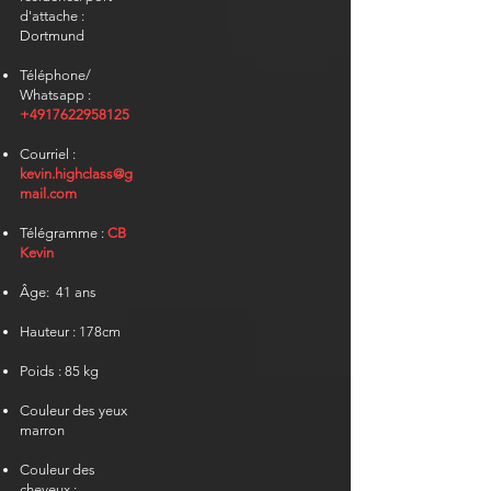
d'attache :
Dortmund
Téléphone/
Whatsapp :
+4917622958125
Courriel :
kevin.highclass@g
mail.com
Télégramme
:
CB
Kevin
Âge:
41 ans
Hauteur : 178cm
Poids : 85 kg
Couleur des yeux
marron
Couleur des
cheveux :