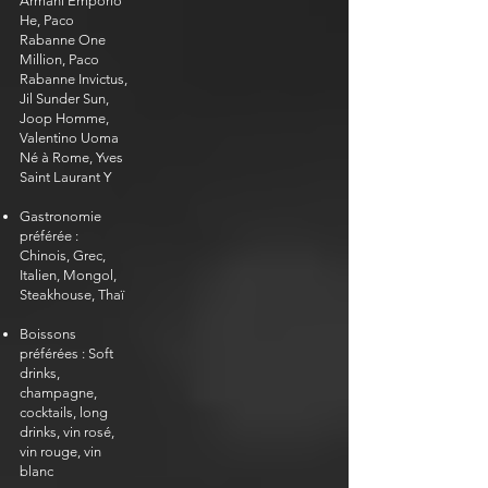
Armani Emporio
He, Paco
Rabanne One
Million, Paco
Rabanne Invictus,
Jil Sunder Sun,
Joop Homme,
Valentino Uoma
Né à Rome, Yves
Saint Laurant Y
​
Gastronomie
préférée :
Chinois, Grec,
Italien, Mongol,
Steakhouse, Thaï
Boissons
préférées : Soft
drinks,
champagne,
cocktails, long
drinks, vin rosé,
vin rouge, vin
blanc