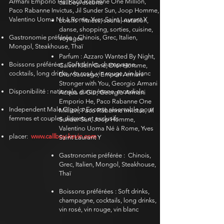
Armani Emporio He, Paco Rabanne One Million,
callboy/escorte
Paco Rabanne Invictus, Jil Sunder Sun, Joop Homme,
Valentino Uoma Né à Rome, Yves Saint Laurant Y
​
Loisirs : fitness, sauna, natation,
danse, shopping, sorties, cuisine,
Gastronomie préférée :
Chinois, Grec, Italien,
voyages
Mongol, Steakhouse, Thaï
Parfum : Azzaro Wanted By Night,
Boissons préférées : Soft drinks, champagne,
Calvin Klein One, Dior Homme,
cocktails, long drinks, vin rosé, vin rouge, vin blanc
Dior Sauvage, Empori Armani
Stronger with You, Georgio Armani
Disponibilité : nationale, européenne, mondiale
Acqua di Gio, Georgio Armani
Emporio He, Paco Rabanne One
Independent Male Gigolo: Escorte réservable pour
Million, Paco Rabanne Invictus, Jil
femmes et couples discrets et exclusifs
Sunder Sun, Joop Homme,
Valentino Uoma Né à Rome, Yves
placer:
www.callboy-kevin.com
Saint Laurant Y
​
Gastronomie préférée :
Chinois,
Grec, Italien, Mongol, Steakhouse,
Thaï
Boissons préférées : Soft drinks,
champagne, cocktails, long drinks,
vin rosé, vin rouge, vin blanc