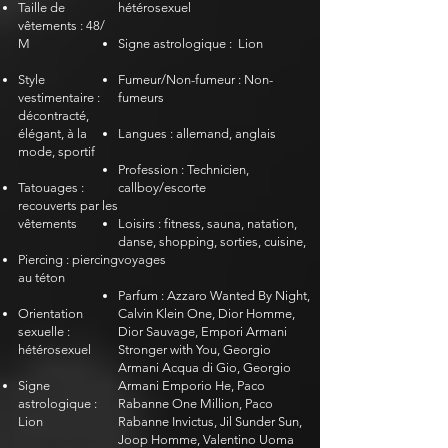
Taille de
hétérosexuel
vêtements : 48/
M
Signe astrologique :
Lion
Style
Fumeur/Non-fumeur : Non-
vestimentaire :
fumeurs
décontracté,
élégant, à la
Langues : allemand, anglais
mode, sportif
Profession : Technicien,
Tatouages :
callboy/escorte
recouverts par les
vêtements
​​
Loisirs : fitness, sauna, natation,
danse, shopping, sorties, cuisine,
Piercing : piercing
voyages
au téton
Parfum : Azzaro Wanted By Night,
Orientation
Calvin Klein One, Dior Homme,
sexuelle :
Dior Sauvage, Empori Armani
hétérosexuel
Stronger with You, Georgio
Armani Acqua di Gio, Georgio
Signe
Armani Emporio He, Paco
astrologique :
Rabanne One Million, Paco
Lion
Rabanne Invictus, Jil Sunder Sun,
Joop Homme, Valentino Uoma