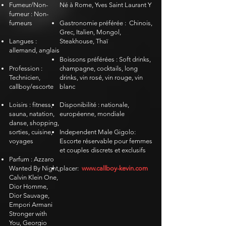
Fumeur/Non-
Né à Rome, Yves Saint Laurant Y
​
fumeur : Non-
fumeurs
Gastronomie préférée :
Chinois,
Grec, Italien, Mongol,
Langues :
Steakhouse, Thaï
allemand, anglais
Boissons préférées : Soft drinks,
Profession :
champagne, cocktails, long
Technicien,
drinks, vin rosé, vin rouge, vin
callboy/escorte
blanc
Loisirs : fitness,
Disponibilité : nationale,
sauna, natation,
européenne, mondiale
danse, shopping,
sorties, cuisine,
Independent Male Gigolo:
voyages
Escorte réservable pour femmes
et couples discrets et exclusifs
Parfum : Azzaro
Wanted By Night,
placer:
www.callboy-kevin.com
Calvin Klein One,
Dior Homme,
Dior Sauvage,
Empori Armani
Stronger with
You, Georgio