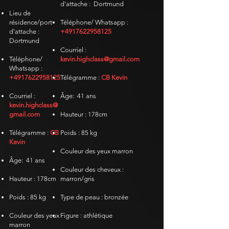
d'attache :
Dortmund
Lieu de
résidence/port
Téléphone/ Whatsapp :
d'attache :
+4917622958125
Dortmund
Courriel :
Téléphone/
kevin.highclass@gmail.com
Whatsapp :
+4917622958125
Télégramme
:
CB Kevin
Courriel :
Âge:
41 ans
kevin.highclass@
gmail.com
Hauteur : 178cm
Télégramme
:
CB
Poids : 85 kg
Kevin
Couleur des yeux marron
Âge:
41 ans
Couleur des cheveux :
Hauteur : 178cm
marron/gris
Poids : 85 kg
Type de peau : bronzée
Couleur des yeux
Figure : athlétique
marron