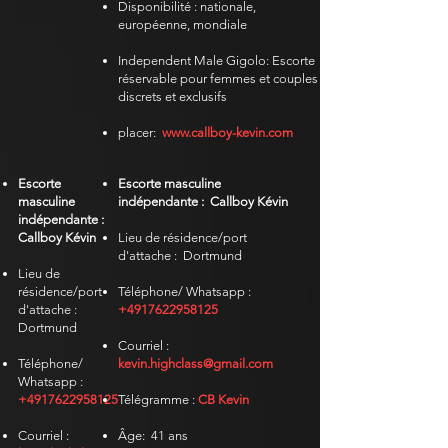
Disponibilité : nationale,
européenne, mondiale
Independent Male Gigolo: Escorte
réservable pour femmes et couples
discrets et exclusifs
placer:
www.callboy-kevin.com
Escorte
Escorte masculine
masculine
indépendante :
Callboy Kévin
indépendante :
Callboy Kévin
Lieu de résidence/port
d'attache :
Dortmund
Lieu de
résidence/port
Téléphone/ Whatsapp :
d'attache :
+4917622958125
Dortmund
Courriel :
Téléphone/
kevin.highclass@gmail.com
Whatsapp :
+4917622958125
Télégramme
:
CB Kevin
Courriel :
Âge:
41 ans