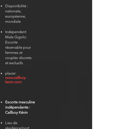
Disponibilité :
nationale,
européenne,
mondiale
Independent
Male Gigolo:
Escorte
réservable pour
femmes et
couples discrets
et exclusifs
placer:
www.callboy-
kevin.com
Escorte masculine
indépendante :
Callboy Kévin
Lieu de
résidence/port