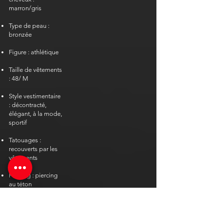
marron/gris
Type de peau :
bronzée
Figure : athlétique
Taille de vêtements
: 48/ M
Style vestimentaire
: décontracté,
élégant, à la mode,
sportif
Tatouages :
recouverts par les
vêtements
​​
Piercing : piercing
au téton
Orientation
sexuelle :