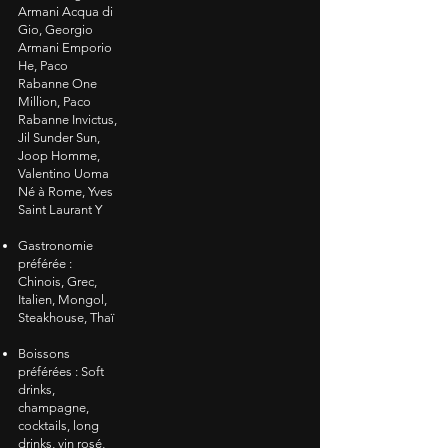
Armani Acqua di
Gio, Georgio
Armani Emporio
He, Paco
Rabanne One
Million, Paco
Rabanne Invictus,
Jil Sunder Sun,
Joop Homme,
Valentino Uoma
Né à Rome, Yves
Saint Laurant Y
​
Gastronomie
préférée :
Chinois, Grec,
Italien, Mongol,
Steakhouse, Thaï
Boissons
préférées : Soft
drinks,
champagne,
cocktails, long
drinks, vin rosé,