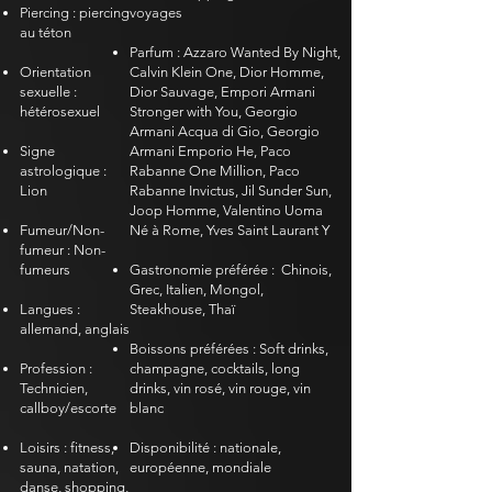
Piercing : piercing
voyages
au téton
Parfum : Azzaro Wanted By Night,
Orientation
Calvin Klein One, Dior Homme,
sexuelle :
Dior Sauvage, Empori Armani
hétérosexuel
Stronger with You, Georgio
Armani Acqua di Gio, Georgio
Signe
Armani Emporio He, Paco
astrologique :
Rabanne One Million, Paco
Lion
Rabanne Invictus, Jil Sunder Sun,
Joop Homme, Valentino Uoma
Fumeur/Non-
Né à Rome, Yves Saint Laurant Y
​
fumeur : Non-
fumeurs
Gastronomie préférée :
Chinois,
Grec, Italien, Mongol,
Langues :
Steakhouse, Thaï
allemand, anglais
Boissons préférées : Soft drinks,
Profession :
champagne, cocktails, long
Technicien,
drinks, vin rosé, vin rouge, vin
callboy/escorte
blanc
Loisirs : fitness,
Disponibilité : nationale,
sauna, natation,
européenne, mondiale
danse, shopping,