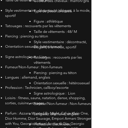
Taille de vêtements : 48/ M
Couleur des cheveux : marron/gris
Style vestimentaire : décontracté, élégant, à la mode,
Type de peau : bronzée
sportif
Figure : athlétique
Tatouages : recouverts par les vêtements
​​
Taille de vêtements : 48/ M
Piercing : piercing au téton
Style vestimentaire : décontracté,
Orientation sexuelle :
​
hétérosexuel
élégant, à la mode, sportif
Signe astrologique :
Lion
Tatouages : recouverts par les
vêtements
​​
Fumeur/Non-fumeur : Non-fumeurs
Piercing : piercing au téton
Langues : allemand, anglais
Orientation sexuelle :
​
hétérosexuel
Profession : Technicien, callboy/escorte
Signe astrologique :
Lion
Loisirs : fitness, sauna, natation, danse, shopping,
sorties, cuisine, voyages
Fumeur/Non-fumeur : Non-fumeurs
Parfum : Azzaro Wanted By Night, Calvin Klein One,
Langues : allemand, anglais
Dior Homme, Dior Sauvage, Empori Armani Stronger
with You, Georgio Armani Acqua di Gio, Georgio
Profession : Technicien,