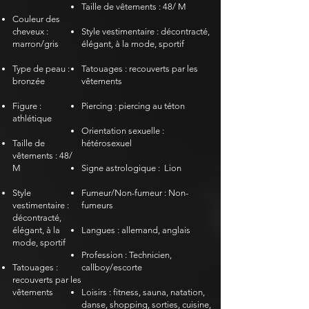
Taille de vêtements : 48/ M
Couleur des
cheveux :
Style vestimentaire : décontracté,
marron/gris
élégant, à la mode, sportif
Type de peau :
Tatouages : recouverts par les
bronzée
vêtements
​​
Figure :
Piercing : piercing au téton
athlétique
Orientation sexuelle :
Taille de
hétérosexuel
vêtements : 48/
M
Signe astrologique :
Lion
Style
Fumeur/Non-fumeur : Non-
vestimentaire :
fumeurs
décontracté,
élégant, à la
Langues : allemand, anglais
mode, sportif
Profession : Technicien,
Tatouages :
callboy/escorte
recouverts par les
vêtements
​​
Loisirs : fitness, sauna, natation,
danse, shopping, sorties, cuisine,