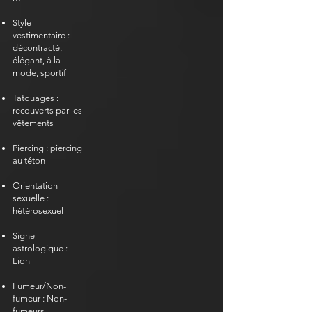
Style
vestimentaire :
décontracté,
élégant, à la
mode, sportif
Tatouages :
recouverts par les
vêtements
​​
Piercing : piercing
au téton
Orientation
sexuelle :
hétérosexuel
Signe
astrologique :
Lion
Fumeur/Non-
fumeur : Non-
fumeurs