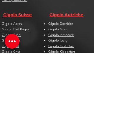
Callboy Kempten
Gigolo Suisse
Gigolo Autriche
Gigolo Aarau
Gigolo Dornbirn
Gigolo Bad Ragaz
Gigolo Graz
Gigolo Basel
Gigolo Innsbruck
Gigolo Bern
Gigolo Ischgl
Gigolo Biel
Gigolo Kitzbühel
Gigolo Chur
Gigolo Klagenfurt
Gigolo Davos
Gigolo Linz
Gigolo Genf
Gigolo Salzburg
Gigolo Lausanne
Gigolo St. Pölten
Gigolo Locarno
Gigolo Steyr
Gigolo Lugano
Gigolo Villach
Gigolo Luzern
Gigolo Wien
Gigolo Neuenburg
Gigolo Wolfsberg
Gigolo Solothurn
Gigolo Zell am See
Gigolo St. Gallen
Gigolo St. Moritz
Gigolo Thun
Gigolo Winterthur
Gigolo Zürich
Gigolo Zug