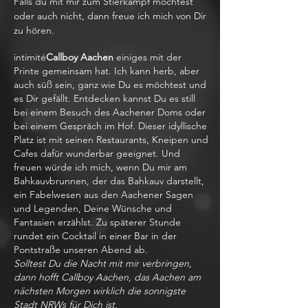
Falls du mit mir zum Stierkampf möchtest
oder auch nicht, dann freue ich mich von Dir
zu hören.
intimité
Callboy Aachen
einiges mit der
Printe gemeinsam hat. Ich kann herb, aber
auch süß sein, ganz wie Du es möchtest und
es Dir gefällt. Entdecken kannst Du es still
bei einem Besuch des Aachener Doms oder
bei einem Gespräch im Hof. Dieser idyllische
Platz ist mit seinen Restaurants, Kneipen und
Cafes dafür wunderbar geeignet. Und
freuen würde ich mich, wenn Du mir am
Bahkauvbrunnen, der das Bahkauv darstellt,
ein Fabelwesen aus den Aachener Sagen
und Legenden, Deine Wünsche und
Fantasien erzählst. Zu späterer Stunde
rundet ein Cocktail in einer Bar in der
Pontstraße unseren Abend ab.
Solltest Du die Nacht mit mir verbringen,
dann hofft Callboy Aachen, das Aachen am
nächsten Morgen wirklich die sonnigste
Stadt NRWs für Dich ist.