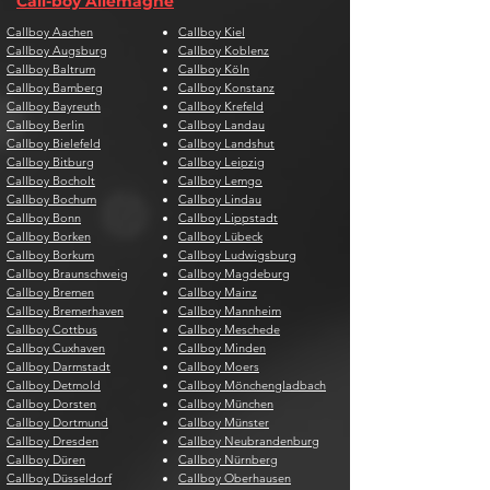
Call-boy Allemagne
Callboy Aachen
Callboy Kiel
Callboy Augsburg
Callboy Koblenz
Callboy Baltrum
Callboy Köln
Callboy Bamberg
Callboy Konstanz
Callboy Bayreuth
Callboy Krefeld
Callboy Berlin
Callboy Landau
Callboy Bielefeld
Callboy Landshut
Callboy Bitburg
Callboy Leipzig
Callboy Bocholt
Callboy Lemgo
Callboy Bochum
Callboy Lindau
Callboy Bonn
Callboy Lippstadt
Callboy Borken
Callboy Lübeck
Callboy Borkum
Callboy Ludwigsburg
Callboy Braunschweig
Callboy Magdeburg
Callboy Bremen
Callboy Mainz
Callboy Bremerhaven
Callboy Mannheim
Callboy Cottbus
Callboy Meschede
Callboy Cuxhaven
Callboy Minden
Callboy Darmstadt
Callboy Moers
Callboy Detmold
Callboy Mönchengladbach
Callboy Dorsten
Callboy München
Callboy Dortmund
Callboy Münster
Callboy Dresden
Callboy Neubrandenburg
Callboy Düren
Callboy Nürnberg
Callboy Düsseldorf
Callboy Oberhausen