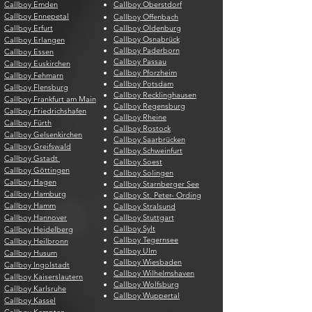
Callboy Emden
Callboy Oberstdorf
Callboy Ennepetal
Callboy Offenbach
Callboy Erfurt
Callboy Oldenburg
Callboy Osnabrück
Callboy Erlangen
Callboy Paderborn
Callboy Essen
Callboy Passau
Callboy Euskirchen
Callboy Pforzheim
Callboy Fehmarn
Callboy Potsdam
Callboy Flensburg
Callboy Recklinghausen
Callboy Frankfurt am Main
Callboy Regensburg
Callboy Friedrichshafen
Callboy Rheine
Callboy Fürth
Callboy Rostock
Callboy Gelsenkirchen
Callboy Saarbrücken
Callboy Greifswald
Callboy Schweinfurt
Callboy Gstadt
Callboy Soest
Callboy Göttingen
Callboy Solingen
Callboy Hagen
Callboy Starnberger See
Callboy Hamburg
Callboy St. Peter- Ording
Callboy Hamm
Callboy Stralsund
Callboy Hannover
Callboy Stuttgart
Callboy Sylt
Callboy Heidelberg
Callboy Tegernsee
Callboy Heilbronn
Callboy Ulm
Callboy Husum
Callboy Wiesbaden
Callboy Ingolstadt
Callboy Wilhelmshaven
Callboy Kaiserslautern
Callboy Wolfsburg
Callboy Karlsruhe
Callboy Wuppertal
Callboy Kassel