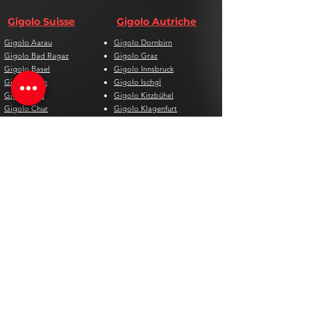
Gigolo Suisse
Gigolo Autriche
Gigolo Aarau
Gigolo Dornbirn
Gigolo Bad Ragaz
Gigolo Graz
Gigolo Basel
Gigolo Innsbruck
Gigolo Bern
Gigolo Ischgl
Gigolo Biel
Gigolo Kitzbühel
Gigolo Chur
Gigolo Klagenfurt
Gigolo Davos
Gigolo Linz
Gigolo Genf
Gigolo Salzburg
Gigolo Lausanne
Gigolo St. Pölten
Gigolo Locarno
Gigolo Steyr
Gigolo Lugano
Gigolo Villach
Gigolo Luzern
Gigolo Wien
Gigolo Neuenburg
Gigolo Wolfsberg
Gigolo Solothurn
Gigolo Zell am See
Gigolo St. Gallen
Gigolo St. Moritz
Gigolo Thun
Gigolo Winterthur
Gigolo Zürich
Gigolo Zug