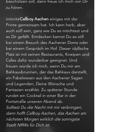
beschützen soll, dann freue ich mich von Dir
zu hören.
intimité
Callboy Aachen
einiges mit der
Printe gemeinsam hat. Ich kann herb, aber
auch süß sein, ganz wie Du es möchtest und
es Dir gefällt. Entdecken kannst Du es still
bei einem Besuch des Aachener Doms oder
bei einem Gespräch im Hof. Dieser idyllische
Platz ist mit seinen Restaurants, Kneipen und
Cafes dafür wunderbar geeignet. Und
freuen würde ich mich, wenn Du mir am
Bahkauvbrunnen, der das Bahkauv darstellt,
ein Fabelwesen aus den Aachener Sagen
und Legenden, Deine Wünsche und
Fantasien erzählst. Zu späterer Stunde
rundet ein Cocktail in einer Bar in der
Pontstraße unseren Abend ab.
Solltest Du die Nacht mit mir verbringen,
dann hofft Callboy Aachen, das Aachen am
nächsten Morgen wirklich die sonnigste
Stadt NRWs für Dich ist.