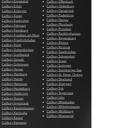
Callboy Ennepetal
Callboy Offenbach
Callboy Erfurt
Callboy Oldenburg
Callboy Osnabrück
Callboy Erlangen
Callboy Paderborn
Callboy Essen
Callboy Passau
Callboy Euskirchen
Callboy Pforzheim
Callboy Fehmarn
Callboy Potsdam
Callboy Flensburg
Callboy Recklinghausen
Callboy Frankfurt am Main
Callboy Regensburg
Callboy Friedrichshafen
Callboy Rheine
Callboy Fürth
Callboy Rostock
Callboy Gelsenkirchen
Callboy Saarbrücken
Callboy Greifswald
Callboy Schweinfurt
Callboy Gstadt
Callboy Soest
Callboy Göttingen
Callboy Solingen
Callboy Hagen
Callboy Starnberger See
Callboy Hamburg
Callboy St. Peter- Ording
Callboy Hamm
Callboy Stralsund
Callboy Hannover
Callboy Stuttgart
Callboy Sylt
Callboy Heidelberg
Callboy Tegernsee
Callboy Heilbronn
Callboy Ulm
Callboy Husum
Callboy Wiesbaden
Callboy Ingolstadt
Callboy Wilhelmshaven
Callboy Kaiserslautern
Callboy Wolfsburg
Callboy Karlsruhe
Callboy Wuppertal
Callboy Kassel
Callboy Kempten