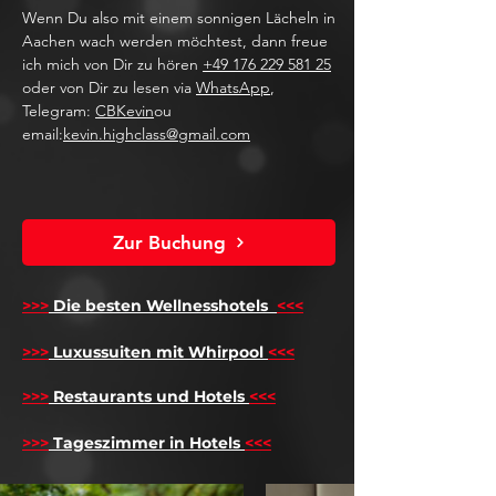
Wenn Du also mit einem sonnigen Lächeln in
Aachen wach werden möchtest, dann freue
ich mich von Dir zu hören
+49 176 229 581 25
oder von Dir zu lesen via
WhatsApp
,
Telegram:
CBKevin
ou
email:
kevin.highclass@gmail.com
Zur Buchung
>>>
Die besten Wellnesshotels
<<<
​
>>>
Luxussuiten mit Whirpool
<<<
>>>
Restaurants und Hotels
<<<
>>>
Tageszimmer in Hotels
<<<