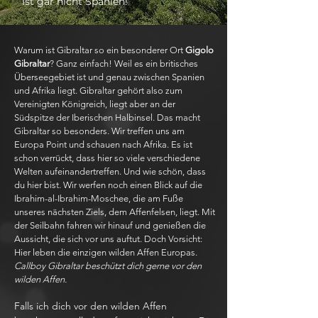
Ist gar nicht Spanien!
Warum ist Gibraltar so ein besonderer Ort
Gigolo
Gibraltar
? Ganz einfach! Weil es ein britisches
Überseegebiet ist und genau zwischen Spanien
und Afrika liegt. Gibraltar gehört also zum
Vereinigten Königreich, liegt aber an der
Südspitze der Iberischen Halbinsel. Das macht
Gibraltar so besonders. Wir treffen uns am
Europa Point und schauen nach Afrika. Es ist
schon verrückt, dass hier so viele verschiedene
Welten aufeinandertreffen. Und wie schön, dass
du hier bist. Wir werfen noch einen Blick auf die
Ibrahim-al-Ibrahim-Moschee, die am Fuße
unseres nächsten Ziels, dem Affenfelsen, liegt. Mit
der Seilbahn fahren wir hinauf und genießen die
Aussicht, die sich vor uns auftut. Doch Vorsicht:
Hier leben die einzigen wilden Affen Europas.
Callboy Gibraltar beschützt dich gerne vor den
wilden Affen.
Falls ich dich vor den wilden Affen