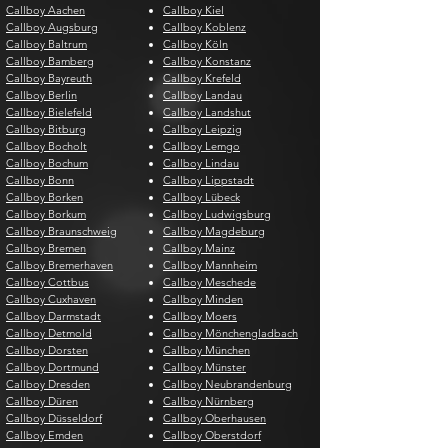
Callboy Aachen
Callboy Kiel
Callboy Augsburg
Callboy Koblenz
Callboy Baltrum
Callboy Köln
Callboy Bamberg
Callboy Konstanz
Callboy Bayreuth
Callboy Krefeld
Callboy Berlin
Callboy Landau
Callboy Bielefeld
Callboy Landshut
Callboy Bitburg
Callboy Leipzig
Callboy Bocholt
Callboy Lemgo
Callboy Bochum
Callboy Lindau
Callboy Bonn
Callboy Lippstadt
Callboy Borken
Callboy Lübeck
Callboy Borkum
Callboy Ludwigsburg
Callboy Braunschweig
Callboy Magdeburg
Callboy Bremen
Callboy Mainz
Callboy Bremerhaven
Callboy Mannheim
Callboy Cottbus
Callboy Meschede
Callboy Cuxhaven
Callboy Minden
Callboy Darmstadt
Callboy Moers
Callboy Detmold
Callboy Mönchengladbach
Callboy Dorsten
Callboy München
Callboy Dortmund
Callboy Münster
Callboy Dresden
Callboy Neubrandenburg
Callboy Düren
Callboy Nürnberg
Callboy Düsseldorf
Callboy Oberhausen
Callboy Emden
Callboy Oberstdorf