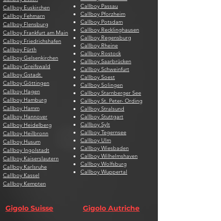
Callboy Passau
Callboy Euskirchen
Callboy Pforzheim
Callboy Fehmarn
Callboy Potsdam
Callboy Flensburg
Callboy Recklinghausen
Callboy Frankfurt am Main
Callboy Regensburg
Callboy Friedrichshafen
Callboy Rheine
Callboy Fürth
Callboy Rostock
Callboy Gelsenkirchen
Callboy Saarbrücken
Callboy Greifswald
Callboy Schweinfurt
Callboy Gstadt
Callboy Soest
Callboy Göttingen
Callboy Solingen
Callboy Hagen
Callboy Starnberger See
Callboy Hamburg
Callboy St. Peter- Ording
Callboy Hamm
Callboy Stralsund
Callboy Hannover
Callboy Stuttgart
Callboy Sylt
Callboy Heidelberg
Callboy Tegernsee
Callboy Heilbronn
Callboy Ulm
Callboy Husum
Callboy Wiesbaden
Callboy Ingolstadt
Callboy Wilhelmshaven
Callboy Kaiserslautern
Callboy Wolfsburg
Callboy Karlsruhe
Callboy Wuppertal
Callboy Kassel
Callboy Kempten
Gigolo Suisse
Gigolo Autriche