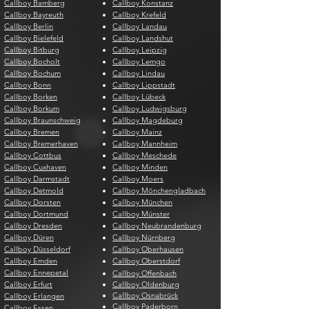
Callboy Bamberg
Callboy Konstanz
Callboy Bayreuth
Callboy Krefeld
Callboy Berlin
Callboy Landau
Callboy Bielefeld
Callboy Landshut
Callboy Bitburg
Callboy Leipzig
Callboy Bocholt
Callboy Lemgo
Callboy Bochum
Callboy Lindau
Callboy Bonn
Callboy Lippstadt
Callboy Borken
Callboy Lübeck
Callboy Borkum
Callboy Ludwigsburg
Callboy Braunschweig
Callboy Magdeburg
Callboy Bremen
Callboy Mainz
Callboy Bremerhaven
Callboy Mannheim
Callboy Cottbus
Callboy Meschede
Callboy Cuxhaven
Callboy Minden
Callboy Darmstadt
Callboy Moers
Callboy Detmold
Callboy Mönchengladbach
Callboy Dorsten
Callboy München
Callboy Dortmund
Callboy Münster
Callboy Dresden
Callboy Neubrandenburg
Callboy Düren
Callboy Nürnberg
Callboy Düsseldorf
Callboy Oberhausen
Callboy Emden
Callboy Oberstdorf
Callboy Ennepetal
Callboy Offenbach
Callboy Erfurt
Callboy Oldenburg
Callboy Osnabrück
Callboy Erlangen
Callboy Paderborn
Callboy Essen