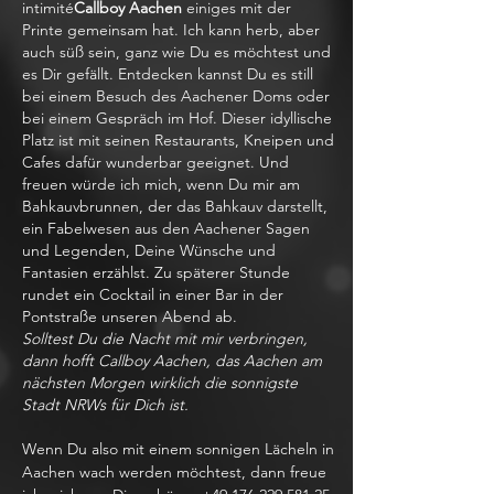
intimité
Callboy Aachen
einiges mit der
Printe gemeinsam hat. Ich kann herb, aber
auch süß sein, ganz wie Du es möchtest und
es Dir gefällt. Entdecken kannst Du es still
bei einem Besuch des Aachener Doms oder
bei einem Gespräch im Hof. Dieser idyllische
Platz ist mit seinen Restaurants, Kneipen und
Cafes dafür wunderbar geeignet. Und
freuen würde ich mich, wenn Du mir am
Bahkauvbrunnen, der das Bahkauv darstellt,
ein Fabelwesen aus den Aachener Sagen
und Legenden, Deine Wünsche und
Fantasien erzählst. Zu späterer Stunde
rundet ein Cocktail in einer Bar in der
Pontstraße unseren Abend ab.
Solltest Du die Nacht mit mir verbringen,
dann hofft Callboy Aachen, das Aachen am
nächsten Morgen wirklich die sonnigste
Stadt NRWs für Dich ist.
Wenn Du also mit einem sonnigen Lächeln in
Aachen wach werden möchtest, dann freue