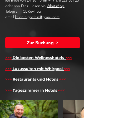
ich mich von Dir zu hören
+49 176 229 581 25
oder von Dir zu lesen via
WhatsApp
,
Telegram:
CBKevin
ou
email:
kevin.highclass@gmail.com
Zur Buchung
>>>
Die besten Wellnesshotels
<<<
​
>>>
Luxussuiten mit Whirpool
<<<
>>>
Restaurants und Hotels
<<<
>>>
Tageszimmer in Hotels
<<<