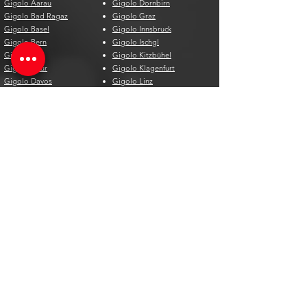
Gigolo Aarau
Gigolo Dornbirn
Gigolo Bad Ragaz
Gigolo Graz
Gigolo Basel
Gigolo Innsbruck
Gigolo Bern
Gigolo Ischgl
Gigolo Biel
Gigolo Kitzbühel
Gigolo Chur
Gigolo Klagenfurt
Gigolo Davos
Gigolo Linz
Gigolo Genf
Gigolo Salzburg
Gigolo Lausanne
Gigolo St. Pölten
Gigolo Locarno
Gigolo Steyr
Gigolo Lugano
Gigolo Villach
Gigolo Luzern
Gigolo Wien
Gigolo Neuenburg
Gigolo Wolfsberg
Gigolo Solothurn
Gigolo Zell am See
Gigolo St. Gallen
Gigolo St. Moritz
Gigolo Thun
Gigolo Winterthur
Gigolo Zürich
Gigolo Zug
Gigolo Espagne
Gigolo Belgique
Gigolo Alicante
Gigolo Antwerpen