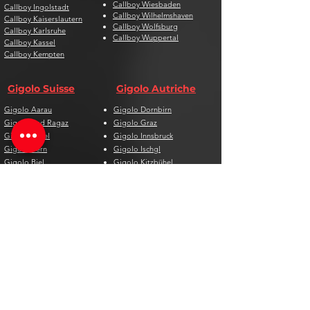
Callboy Wiesbaden
Callboy Ingolstadt
Callboy Wilhelmshaven
Callboy Kaiserslautern
Callboy Wolfsburg
Callboy Karlsruhe
Callboy Wuppertal
Callboy Kassel
Callboy Kempten
Gigolo Suisse
Gigolo Autriche
Gigolo Aarau
Gigolo Dornbirn
Gigolo Bad Ragaz
Gigolo Graz
Gigolo Basel
Gigolo Innsbruck
Gigolo Bern
Gigolo Ischgl
Gigolo Biel
Gigolo Kitzbühel
Gigolo Chur
Gigolo Klagenfurt
Gigolo Davos
Gigolo Linz
Gigolo Genf
Gigolo Salzburg
Gigolo Lausanne
Gigolo St. Pölten
Gigolo Locarno
Gigolo Steyr
Gigolo Lugano
Gigolo Villach
Gigolo Luzern
Gigolo Wien
Gigolo Neuenburg
Gigolo Wolfsberg
Gigolo Solothurn
Gigolo Zell am See
Gigolo St. Gallen
Gigolo St. Moritz