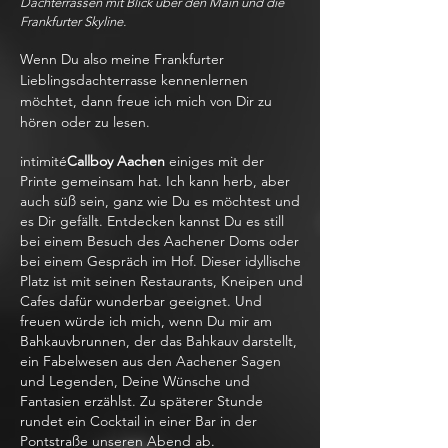
Dachterrassen mit Blick über den Main und die
Frankfurter Skyline.
Wenn Du also meine Frankfurter
Lieblingsdachterrasse kennenlernen
möchtet, dann freue ich mich von Dir zu
hören oder zu lesen.
intimité
Callboy Aachen
einiges mit der
Printe gemeinsam hat. Ich kann herb, aber
auch süß sein, ganz wie Du es möchtest und
es Dir gefällt. Entdecken kannst Du es still
bei einem Besuch des Aachener Doms oder
bei einem Gespräch im Hof. Dieser idyllische
Platz ist mit seinen Restaurants, Kneipen und
Cafes dafür wunderbar geeignet. Und
freuen würde ich mich, wenn Du mir am
Bahkauvbrunnen, der das Bahkauv darstellt,
ein Fabelwesen aus den Aachener Sagen
und Legenden, Deine Wünsche und
Fantasien erzählst. Zu späterer Stunde
rundet ein Cocktail in einer Bar in der
Pontstraße unseren Abend ab.