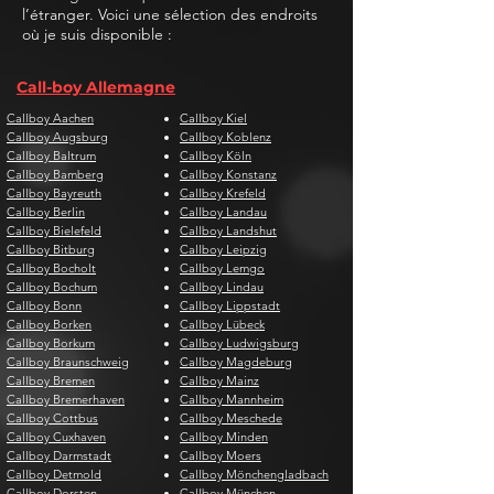
l’étranger. Voici une sélection des endroits
où je suis disponible :
Call-boy Allemagne
Callboy Aachen
Callboy Kiel
Callboy Augsburg
Callboy Koblenz
Callboy Baltrum
Callboy Köln
Callboy Bamberg
Callboy Konstanz
Callboy Bayreuth
Callboy Krefeld
Callboy Berlin
Callboy Landau
Callboy Bielefeld
Callboy Landshut
Callboy Bitburg
Callboy Leipzig
Callboy Bocholt
Callboy Lemgo
Callboy Bochum
Callboy Lindau
Callboy Bonn
Callboy Lippstadt
Callboy Borken
Callboy Lübeck
Callboy Borkum
Callboy Ludwigsburg
Callboy Braunschweig
Callboy Magdeburg
Callboy Bremen
Callboy Mainz
Callboy Bremerhaven
Callboy Mannheim
Callboy Cottbus
Callboy Meschede
Callboy Cuxhaven
Callboy Minden
Callboy Darmstadt
Callboy Moers
Callboy Detmold
Callboy Mönchengladbach
Callboy Dorsten
Callboy München