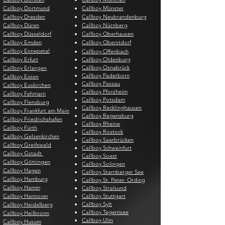
Callboy Dortmund
Callboy Münster
Callboy Dresden
Callboy Neubrandenburg
Callboy Düren
Callboy Nürnberg
Callboy Düsseldorf
Callboy Oberhausen
Callboy Emden
Callboy Oberstdorf
Callboy Ennepetal
Callboy Offenbach
Callboy Erfurt
Callboy Oldenburg
Callboy Osnabrück
Callboy Erlangen
Callboy Paderborn
Callboy Essen
Callboy Passau
Callboy Euskirchen
Callboy Pforzheim
Callboy Fehmarn
Callboy Potsdam
Callboy Flensburg
Callboy Recklinghausen
Callboy Frankfurt am Main
Callboy Regensburg
Callboy Friedrichshafen
Callboy Rheine
Callboy Fürth
Callboy Rostock
Callboy Gelsenkirchen
Callboy Saarbrücken
Callboy Greifswald
Callboy Schweinfurt
Callboy Gstadt
Callboy Soest
Callboy Göttingen
Callboy Solingen
Callboy Hagen
Callboy Starnberger See
Callboy Hamburg
Callboy St. Peter- Ording
Callboy Hamm
Callboy Stralsund
Callboy Hannover
Callboy Stuttgart
Callboy Sylt
Callboy Heidelberg
Callboy Tegernsee
Callboy Heilbronn
Callboy Ulm
Callboy Husum