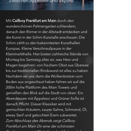
Zwischen Äppelwoi und Skyline.
Mit
Callboy Frankfurt am Main
durch den
wunderschönen Palmengarten schlendern,
danach den Römer in der Altstadt entdecken und
die Kunst in der Schirn Kunstalle anschauen. Die
Schirn zählt zu den bekanntesten Kunsthallen
Europas. Kleine Verschnaufpause in der
Kleinmarkthalle. Hier bieten zahlreiche Stände von
Montag bis Samstag alles an, was Herz und
Magen begehren: von frischem Obst aus Übersee
bis zur traditionellen Rindswurst ist alles zu haben.
Nachdem wir uns dann die Wolkenkratzer vom
Boden aus angeschaut haben fahren wir auf die
200m hohe Plattform des Main Towers und
genießen den Blick auf die Stadt von oben. Ein
Abendessen mit Äppelwoi und Grüner Soße ist
danach Pflicht. Dieser Klassiker wird mit
gemischten Kräutern, saurer Sahne, Schmand, Öl,
etwas Senf und gekochten Eiern zubereitet.
Zum Abschluss des Abends zeigt Callboy
Frankfurt am Main Dir eine der schönsten