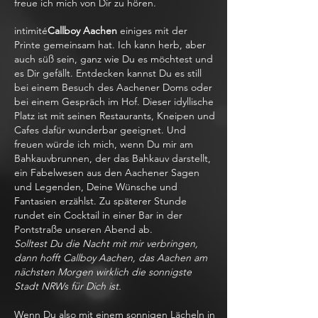
freue ich mich von Dir zu hören.
intimité
Callboy Aachen
einiges mit der
Printe gemeinsam hat. Ich kann herb, aber
auch süß sein, ganz wie Du es möchtest und
es Dir gefällt. Entdecken kannst Du es still
bei einem Besuch des Aachener Doms oder
bei einem Gespräch im Hof. Dieser idyllische
Platz ist mit seinen Restaurants, Kneipen und
Cafes dafür wunderbar geeignet. Und
freuen würde ich mich, wenn Du mir am
Bahkauvbrunnen, der das Bahkauv darstellt,
ein Fabelwesen aus den Aachener Sagen
und Legenden, Deine Wünsche und
Fantasien erzählst. Zu späterer Stunde
rundet ein Cocktail in einer Bar in der
Pontstraße unseren Abend ab.
Solltest Du die Nacht mit mir verbringen,
dann hofft Callboy Aachen, das Aachen am
nächsten Morgen wirklich die sonnigste
Stadt NRWs für Dich ist.
Wenn Du also mit einem sonnigen Lächeln in