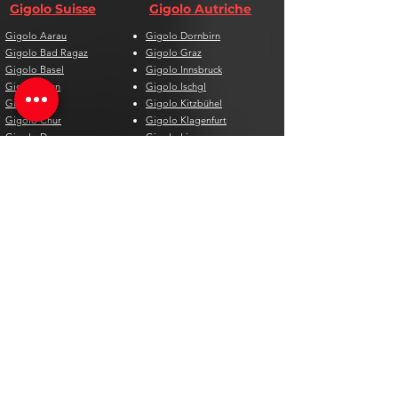
Gigolo Suisse
Gigolo Autriche
Gigolo Aarau
Gigolo Dornbirn
Gigolo Bad Ragaz
Gigolo Graz
Gigolo Basel
Gigolo Innsbruck
Gigolo Bern
Gigolo Ischgl
Gigolo Biel
Gigolo Kitzbühel
Gigolo Chur
Gigolo Klagenfurt
Gigolo Davos
Gigolo Linz
Gigolo Genf
Gigolo Salzburg
Gigolo Lausanne
Gigolo St. Pölten
Gigolo Locarno
Gigolo Steyr
Gigolo Lugano
Gigolo Villach
Gigolo Luzern
Gigolo Wien
Gigolo Neuenburg
Gigolo Wolfsberg
Gigolo Solothurn
Gigolo Zell am See
Gigolo St. Gallen
Gigolo St. Moritz
Gigolo Thun
Gigolo Winterthur
Gigolo Zürich
Gigolo Zug