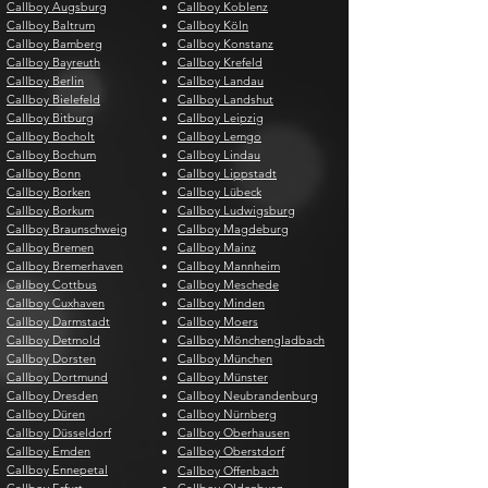
Callboy Augsburg
Callboy Koblenz
Callboy Baltrum
Callboy Köln
Callboy Bamberg
Callboy Konstanz
Callboy Bayreuth
Callboy Krefeld
Callboy Berlin
Callboy Landau
Callboy Bielefeld
Callboy Landshut
Callboy Bitburg
Callboy Leipzig
Callboy Bocholt
Callboy Lemgo
Callboy Bochum
Callboy Lindau
Callboy Bonn
Callboy Lippstadt
Callboy Borken
Callboy Lübeck
Callboy Borkum
Callboy Ludwigsburg
Callboy Braunschweig
Callboy Magdeburg
Callboy Bremen
Callboy Mainz
Callboy Bremerhaven
Callboy Mannheim
Callboy Cottbus
Callboy Meschede
Callboy Cuxhaven
Callboy Minden
Callboy Darmstadt
Callboy Moers
Callboy Detmold
Callboy Mönchengladbach
Callboy Dorsten
Callboy München
Callboy Dortmund
Callboy Münster
Callboy Dresden
Callboy Neubrandenburg
Callboy Düren
Callboy Nürnberg
Callboy Düsseldorf
Callboy Oberhausen
Callboy Emden
Callboy Oberstdorf
Callboy Ennepetal
Callboy Offenbach