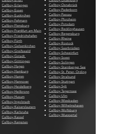
Callboy Erfurt
Callboy Oldenburg
Callboy Osnabrück
Callboy Erlangen
Callboy Paderborn
Callboy Essen
Callboy Passau
Callboy Euskirchen
Callboy Pforzheim
Callboy Fehmarn
Callboy Potsdam
Callboy Flensburg
Callboy Recklinghausen
Callboy Frankfurt am Main
Callboy Regensburg
Callboy Friedrichshafen
Callboy Rheine
Callboy Fürth
Callboy Rostock
Callboy Gelsenkirchen
Callboy Saarbrücken
Callboy Greifswald
Callboy Schweinfurt
Callboy Gstadt
Callboy Soest
Callboy Göttingen
Callboy Solingen
Callboy Hagen
Callboy Starnberger See
Callboy Hamburg
Callboy St. Peter- Ording
Callboy Hamm
Callboy Stralsund
Callboy Hannover
Callboy Stuttgart
Callboy Sylt
Callboy Heidelberg
Callboy Tegernsee
Callboy Heilbronn
Callboy Ulm
Callboy Husum
Callboy Wiesbaden
Callboy Ingolstadt
Callboy Wilhelmshaven
Callboy Kaiserslautern
Callboy Wolfsburg
Callboy Karlsruhe
Callboy Wuppertal
Callboy Kassel
Callboy Kempten