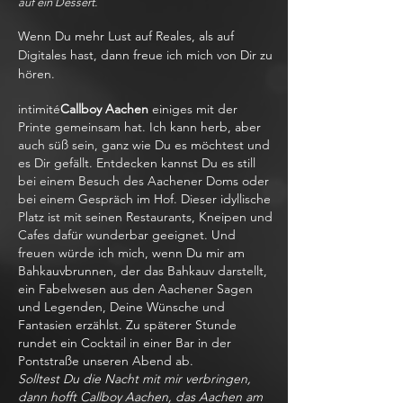
auf ein Dessert.
Wenn Du mehr Lust auf Reales, als auf
Digitales hast, dann freue ich mich von Dir zu
hören.
intimité
Callboy Aachen
einiges mit der
Printe gemeinsam hat. Ich kann herb, aber
auch süß sein, ganz wie Du es möchtest und
es Dir gefällt. Entdecken kannst Du es still
bei einem Besuch des Aachener Doms oder
bei einem Gespräch im Hof. Dieser idyllische
Platz ist mit seinen Restaurants, Kneipen und
Cafes dafür wunderbar geeignet. Und
freuen würde ich mich, wenn Du mir am
Bahkauvbrunnen, der das Bahkauv darstellt,
ein Fabelwesen aus den Aachener Sagen
und Legenden, Deine Wünsche und
Fantasien erzählst. Zu späterer Stunde
rundet ein Cocktail in einer Bar in der
Pontstraße unseren Abend ab.
Solltest Du die Nacht mit mir verbringen,
dann hofft Callboy Aachen, das Aachen am