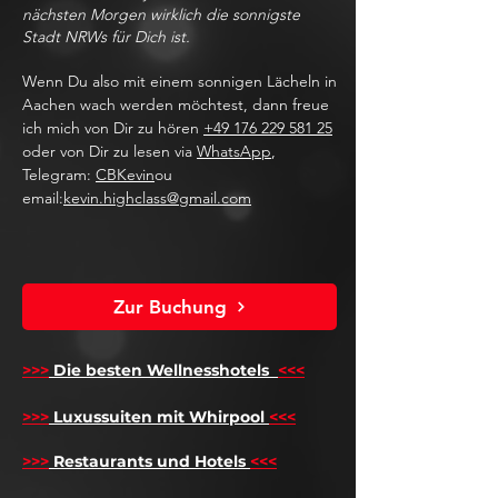
nächsten Morgen wirklich die sonnigste
Stadt NRWs für Dich ist.
Wenn Du also mit einem sonnigen Lächeln in
Aachen wach werden möchtest, dann freue
ich mich von Dir zu hören
+49 176 229 581 25
oder von Dir zu lesen via
WhatsApp
,
Telegram:
CBKevin
ou
email:
kevin.highclass@gmail.com
Zur Buchung
>>>
Die besten Wellnesshotels
<<<
​
>>>
Luxussuiten mit Whirpool
<<<
>>>
Restaurants und Hotels
<<<