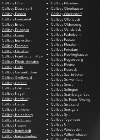
Callboy Düren
Callboy Nürnberg
Callboy Düsseldorf
Callboy Oberhausen
Callboy Emden
Callboy Oberstdorf
Callboy Ennepetal
Callboy Offenbach
Callboy Erfurt
Callboy Oldenburg
Callboy Osnabrück
Callboy Erlangen
Callboy Paderborn
Callboy Essen
Callboy Passau
Callboy Euskirchen
Callboy Pforzheim
Callboy Fehmarn
Callboy Potsdam
Callboy Flensburg
Callboy Recklinghausen
Callboy Frankfurt am Main
Callboy Regensburg
Callboy Friedrichshafen
Callboy Rheine
Callboy Fürth
Callboy Rostock
Callboy Gelsenkirchen
Callboy Saarbrücken
Callboy Greifswald
Callboy Schweinfurt
Callboy Gstadt
Callboy Soest
Callboy Göttingen
Callboy Solingen
Callboy Hagen
Callboy Starnberger See
Callboy Hamburg
Callboy St. Peter- Ording
Callboy Hamm
Callboy Stralsund
Callboy Hannover
Callboy Stuttgart
Callboy Sylt
Callboy Heidelberg
Callboy Tegernsee
Callboy Heilbronn
Callboy Ulm
Callboy Husum
Callboy Wiesbaden
Callboy Ingolstadt
Callboy Wilhelmshaven
Callboy Kaiserslautern
Callboy Wolfsburg