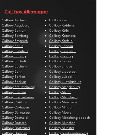
Call-boy Allemagne
Callboy Aachen
Callboy Kiel
Callboy Augsburg
Callboy Koblenz
Callboy Baltrum
Callboy Köln
Callboy Bamberg
Callboy Konstanz
Callboy Bayreuth
Callboy Krefeld
Callboy Berlin
Callboy Landau
Callboy Bielefeld
Callboy Landshut
Callboy Bitburg
Callboy Leipzig
Callboy Bocholt
Callboy Lemgo
Callboy Bochum
Callboy Lindau
Callboy Bonn
Callboy Lippstadt
Callboy Borken
Callboy Lübeck
Callboy Borkum
Callboy Ludwigsburg
Callboy Braunschweig
Callboy Magdeburg
Callboy Bremen
Callboy Mainz
Callboy Bremerhaven
Callboy Mannheim
Callboy Cottbus
Callboy Meschede
Callboy Cuxhaven
Callboy Minden
Callboy Darmstadt
Callboy Moers
Callboy Detmold
Callboy Mönchengladbach
Callboy Dorsten
Callboy München
Callboy Dortmund
Callboy Münster
Callboy Dresden
Callboy Neubrandenburg