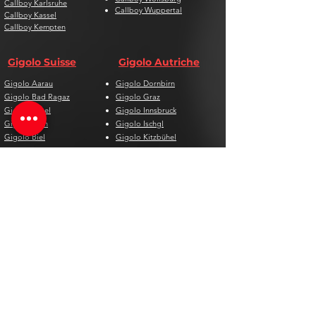
Callboy Karlsruhe
Callboy Wuppertal
Callboy Kassel
Callboy Kempten
Gigolo Suisse
Gigolo Autriche
Gigolo Aarau
Gigolo Dornbirn
Gigolo Bad Ragaz
Gigolo Graz
Gigolo Basel
Gigolo Innsbruck
Gigolo Bern
Gigolo Ischgl
Gigolo Biel
Gigolo Kitzbühel
Gigolo Chur
Gigolo Klagenfurt
Gigolo Davos
Gigolo Linz
Gigolo Genf
Gigolo Salzburg
Gigolo Lausanne
Gigolo St. Pölten
Gigolo Locarno
Gigolo Steyr
Gigolo Lugano
Gigolo Villach
Gigolo Luzern
Gigolo Wien
Gigolo Neuenburg
Gigolo Wolfsberg
Gigolo Solothurn
Gigolo Zell am See
Gigolo St. Gallen
Gigolo St. Moritz
Gigolo Thun
Gigolo Winterthur