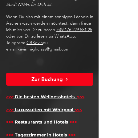
Stadt NRWs für Dich ist.
Wenn Du also mit einem sonnigen Lächeln in
Aachen wach werden möchtest, dann freue
ich mich von Dir zu hören
+49 176 229 581 25
oder von Dir zu lesen via
WhatsApp
,
Telegram:
CBKevin
ou
email:
kevin.highclass@gmail.com
Zur Buchung
>>>
Die besten Wellnesshotels
<<<
​
>>>
Luxussuiten mit Whirpool
<<<
>>>
Restaurants und Hotels
<<<
>>>
Tageszimmer in Hotels
<<<