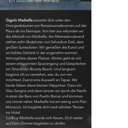
Ein bisschen wie Monaco.
Gigolo Marbella
erwartet dich unter den
Orangenbäumen am Renaissancebrunnen auf der
Plaza de los Narnajas. Von hier aus erkunden wir
die Altstadt von Marbella. Am Meeresboulevard
stehen zehn Skulpturen von Salvadore Dalí, dem
großen Surrealisten. Wir genießen die Kunst und
ein kühles Getränk in der angenehm warmen
Atmosphäre dieses Platzes. Weiter geht es mit
einem entspannten Spaziergang und Gesprächen
am Strand von Bounty Beach. Und langsam
beginne ich zu verstehen, was du von mir
möchtest. Zuerst eine Auswahl an Tapas. Wir
beide lieben diese kleinen Häppchen. Dazu ein
Glas Sangria und dann tanzen wir durch die Nacht
in einer der Bars von Puerto Banús und kommen
uns immer näher. Marbella hat ein wenig vom Flair
Monacos. Ich begleite dich nach etlichen Tänzen
ins Hotel.
Callboy Marbella würde sich freuen, Dich weiter
auf Dein Zimmer begleiten zu dürfen