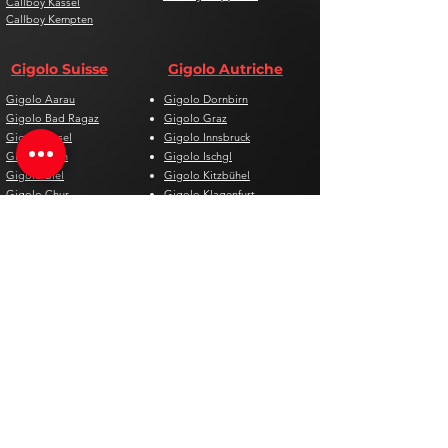
Callboy Kassel
Callboy Kempten
Gigolo Suisse
Gigolo Autriche
Gigolo Aarau
Gigolo Dornbirn
Gigolo Bad Ragaz
Gigolo Graz
Gigolo Basel
Gigolo Innsbruck
Gigolo Bern
Gigolo Ischgl
Gigolo Biel
Gigolo Kitzbühel
Gigolo Chur
Gigolo Klagenfurt
Gigolo Davos
Gigolo Linz
Gigolo Genf
Gigolo Salzburg
Gigolo Lausanne
Gigolo St. Pölten
Gigolo Locarno
Gigolo Steyr
Gigolo Lugano
Gigolo Villach
Gigolo Luzern
Gigolo Wien
Gigolo Neuenburg
Gigolo Wolfsberg
Gigolo Solothurn
Gigolo Zell am See
Gigolo St. Gallen
Gigolo St. Moritz
Gigolo Thun
Gigolo Winterthur
Gigolo Zürich