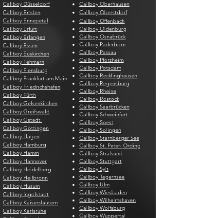
Callboy Düsseldorf
Callboy Oberhausen
Callboy Emden
Callboy Oberstdorf
Callboy Ennepetal
Callboy Offenbach
Callboy Erfurt
Callboy Oldenburg
Callboy Osnabrück
Callboy Erlangen
Callboy Paderborn
Callboy Essen
Callboy Passau
Callboy Euskirchen
Callboy Pforzheim
Callboy Fehmarn
Callboy Potsdam
Callboy Flensburg
Callboy Recklinghausen
Callboy Frankfurt am Main
Callboy Regensburg
Callboy Friedrichshafen
Callboy Rheine
Callboy Fürth
Callboy Rostock
Callboy Gelsenkirchen
Callboy Saarbrücken
Callboy Greifswald
Callboy Schweinfurt
Callboy Gstadt
Callboy Soest
Callboy Göttingen
Callboy Solingen
Callboy Hagen
Callboy Starnberger See
Callboy Hamburg
Callboy St. Peter- Ording
Callboy Hamm
Callboy Stralsund
Callboy Hannover
Callboy Stuttgart
Callboy Sylt
Callboy Heidelberg
Callboy Tegernsee
Callboy Heilbronn
Callboy Ulm
Callboy Husum
Callboy Wiesbaden
Callboy Ingolstadt
Callboy Wilhelmshaven
Callboy Kaiserslautern
Callboy Wolfsburg
Callboy Karlsruhe
Callboy Wuppertal