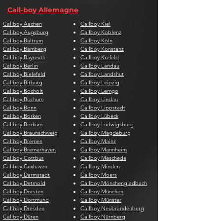
Call-boy Allemagne
Callboy Aachen
Callboy Kiel
Callboy Augsburg
Callboy Koblenz
Callboy Baltrum
Callboy Köln
Callboy Bamberg
Callboy Konstanz
Callboy Bayreuth
Callboy Krefeld
Callboy Berlin
Callboy Landau
Callboy Bielefeld
Callboy Landshut
Callboy Bitburg
Callboy Leipzig
Callboy Bocholt
Callboy Lemgo
Callboy Bochum
Callboy Lindau
Callboy Bonn
Callboy Lippstadt
Callboy Borken
Callboy Lübeck
Callboy Borkum
Callboy Ludwigsburg
Callboy Braunschweig
Callboy Magdeburg
Callboy Bremen
Callboy Mainz
Callboy Bremerhaven
Callboy Mannheim
Callboy Cottbus
Callboy Meschede
Callboy Cuxhaven
Callboy Minden
Callboy Darmstadt
Callboy Moers
Callboy Detmold
Callboy Mönchengladbach
Callboy Dorsten
Callboy München
Callboy Dortmund
Callboy Münster
Callboy Dresden
Callboy Neubrandenburg
Callboy Düren
Callboy Nürnberg