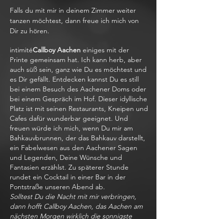
Falls du mit mir in deinem Zimmer weiter
tanzen möchtest, dann freue ich mich von
Dir zu hören.
intimité
Callboy Aachen
einiges mit der
Printe gemeinsam hat. Ich kann herb, aber
auch süß sein, ganz wie Du es möchtest und
es Dir gefällt. Entdecken kannst Du es still
bei einem Besuch des Aachener Doms oder
bei einem Gespräch im Hof. Dieser idyllische
Platz ist mit seinen Restaurants, Kneipen und
Cafes dafür wunderbar geeignet. Und
freuen würde ich mich, wenn Du mir am
Bahkauvbrunnen, der das Bahkauv darstellt,
ein Fabelwesen aus den Aachener Sagen
und Legenden, Deine Wünsche und
Fantasien erzählst. Zu späterer Stunde
rundet ein Cocktail in einer Bar in der
Pontstraße unseren Abend ab.
Solltest Du die Nacht mit mir verbringen,
dann hofft Callboy Aachen, das Aachen am
nächsten Morgen wirklich die sonnigste