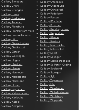
Callboy Ennepetal
Callboy Offenbach
Callboy Erfurt
Callboy Oldenburg
Callboy Osnabrück
Callboy Erlangen
Callboy Paderborn
Callboy Essen
Callboy Passau
Callboy Euskirchen
Callboy Pforzheim
Callboy Fehmarn
Callboy Potsdam
Callboy Flensburg
Callboy Recklinghausen
Callboy Frankfurt am Main
Callboy Regensburg
Callboy Friedrichshafen
Callboy Rheine
Callboy Fürth
Callboy Rostock
Callboy Gelsenkirchen
Callboy Saarbrücken
Callboy Greifswald
Callboy Schweinfurt
Callboy Gstadt
Callboy Soest
Callboy Göttingen
Callboy Solingen
Callboy Hagen
Callboy Starnberger See
Callboy Hamburg
Callboy St. Peter- Ording
Callboy Hamm
Callboy Stralsund
Callboy Hannover
Callboy Stuttgart
Callboy Sylt
Callboy Heidelberg
Callboy Tegernsee
Callboy Heilbronn
Callboy Ulm
Callboy Husum
Callboy Wiesbaden
Callboy Ingolstadt
Callboy Wilhelmshaven
Callboy Kaiserslautern
Callboy Wolfsburg
Callboy Karlsruhe
Callboy Wuppertal
Callboy Kassel
Callboy Kempten