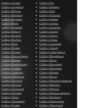
Callboy Aachen
Callboy Kiel
Callboy Augsburg
Callboy Koblenz
Callboy Baltrum
Callboy Köln
Callboy Bamberg
Callboy Konstanz
Callboy Bayreuth
Callboy Krefeld
Callboy Berlin
Callboy Landau
Callboy Bielefeld
Callboy Landshut
Callboy Bitburg
Callboy Leipzig
Callboy Bocholt
Callboy Lemgo
Callboy Bochum
Callboy Lindau
Callboy Bonn
Callboy Lippstadt
Callboy Borken
Callboy Lübeck
Callboy Borkum
Callboy Ludwigsburg
Callboy Braunschweig
Callboy Magdeburg
Callboy Bremen
Callboy Mainz
Callboy Bremerhaven
Callboy Mannheim
Callboy Cottbus
Callboy Meschede
Callboy Cuxhaven
Callboy Minden
Callboy Darmstadt
Callboy Moers
Callboy Detmold
Callboy Mönchengladbach
Callboy Dorsten
Callboy München
Callboy Dortmund
Callboy Münster
Callboy Dresden
Callboy Neubrandenburg
Callboy Düren
Callboy Nürnberg
Callboy Düsseldorf
Callboy Oberhausen
Callboy Emden
Callboy Oberstdorf