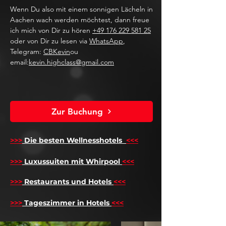
Wenn Du also mit einem sonnigen Lächeln in
Aachen wach werden möchtest, dann freue
ich mich von Dir zu hören
+49 176 229 581 25
oder von Dir zu lesen via
WhatsApp
,
Telegram:
CBKevin
ou
email:
kevin.highclass@gmail.com
Zur Buchung
>>>
Die besten Wellnesshotels
<<<
​
>>>
Luxussuiten mit Whirpool
<<<
>>>
Restaurants und Hotels
<<<
>>>
Tageszimmer in Hotels
<<<