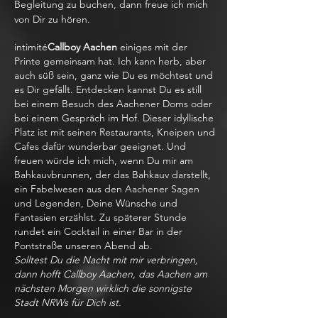
Begleitung zu buchen, dann freue ich mich
von Dir zu hören.
intimité
Callboy Aachen
einiges mit der
Printe gemeinsam hat. Ich kann herb, aber
auch süß sein, ganz wie Du es möchtest und
es Dir gefällt. Entdecken kannst Du es still
bei einem Besuch des Aachener Doms oder
bei einem Gespräch im Hof. Dieser idyllische
Platz ist mit seinen Restaurants, Kneipen und
Cafes dafür wunderbar geeignet. Und
freuen würde ich mich, wenn Du mir am
Bahkauvbrunnen, der das Bahkauv darstellt,
ein Fabelwesen aus den Aachener Sagen
und Legenden, Deine Wünsche und
Fantasien erzählst. Zu späterer Stunde
rundet ein Cocktail in einer Bar in der
Pontstraße unseren Abend ab.
Solltest Du die Nacht mit mir verbringen,
dann hofft Callboy Aachen, das Aachen am
nächsten Morgen wirklich die sonnigste
Stadt NRWs für Dich ist.