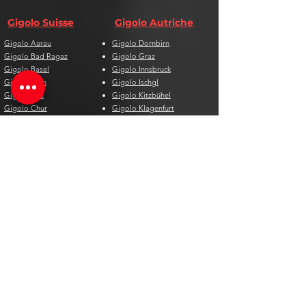
Gigolo Suisse
Gigolo Autriche
Gigolo Aarau
Gigolo Dornbirn
Gigolo Bad Ragaz
Gigolo Graz
Gigolo Basel
Gigolo Innsbruck
Gigolo Bern
Gigolo Ischgl
Gigolo Biel
Gigolo Kitzbühel
Gigolo Chur
Gigolo Klagenfurt
Gigolo Davos
Gigolo Linz
Gigolo Genf
Gigolo Salzburg
Gigolo Lausanne
Gigolo St. Pölten
Gigolo Locarno
Gigolo Steyr
Gigolo Lugano
Gigolo Villach
Gigolo Luzern
Gigolo Wien
Gigolo Neuenburg
Gigolo Wolfsberg
Gigolo Solothurn
Gigolo Zell am See
Gigolo St. Gallen
Gigolo St. Moritz
Gigolo Thun
Gigolo Winterthur
Gigolo Zürich
Gigolo Zug