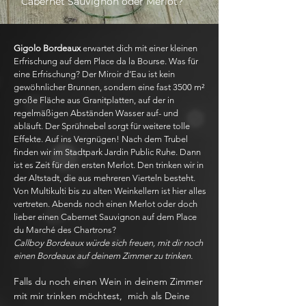
Cabernet Sauvignon oder Merlot?
Gigolo Bordeaux
erwartet dich mit einer kleinen
Erfrischung auf dem Place da la Bourse. Was für
eine Erfrischung? Der Miroir d’Eau ist kein
gewöhnlicher Brunnen, sondern eine fast 3500 m²
große Fläche aus Granitplatten, auf der in
regelmäßigen Abständen Wasser auf- und
abläuft. Der Sprühnebel sorgt für weitere tolle
Effekte. Auf ins Vergnügen! Nach dem Trubel
finden wir im Stadtpark Jardin Public Ruhe. Dann
ist es Zeit für den ersten Merlot. Den trinken wir in
der Altstadt, die aus mehreren Vierteln besteht.
Von Multikulti bis zu alten Weinkellern ist hier alles
vertreten. Abends noch einen Merlot oder doch
lieber einen Cabernet Sauvignon auf dem Place
du Marché des Chartrons?
Callboy Bordeaux würde sich freuen, mit dir noch
einen Bordeaux auf deinem Zimmer zu trinken.
Falls du noch einen Wein in deinem Zimmer
mit mir trinken möchtest, mich als Deine