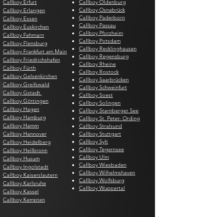
Callboy Erfurt
Callboy Oldenburg
Callboy Osnabrück
Callboy Erlangen
Callboy Paderborn
Callboy Essen
Callboy Passau
Callboy Euskirchen
Callboy Pforzheim
Callboy Fehmarn
Callboy Potsdam
Callboy Flensburg
Callboy Recklinghausen
Callboy Frankfurt am Main
Callboy Regensburg
Callboy Friedrichshafen
Callboy Rheine
Callboy Fürth
Callboy Rostock
Callboy Gelsenkirchen
Callboy Saarbrücken
Callboy Greifswald
Callboy Schweinfurt
Callboy Gstadt
Callboy Soest
Callboy Göttingen
Callboy Solingen
Callboy Hagen
Callboy Starnberger See
Callboy Hamburg
Callboy St. Peter- Ording
Callboy Hamm
Callboy Stralsund
Callboy Hannover
Callboy Stuttgart
Callboy Sylt
Callboy Heidelberg
Callboy Tegernsee
Callboy Heilbronn
Callboy Ulm
Callboy Husum
Callboy Wiesbaden
Callboy Ingolstadt
Callboy Wilhelmshaven
Callboy Kaiserslautern
Callboy Wolfsburg
Callboy Karlsruhe
Callboy Wuppertal
Callboy Kassel
Callboy Kempten