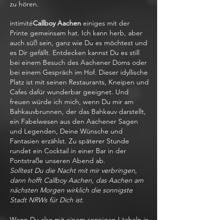
zu hören.
intimité
Callboy Aachen
einiges mit der
Printe gemeinsam hat. Ich kann herb, aber
auch süß sein, ganz wie Du es möchtest und
es Dir gefällt. Entdecken kannst Du es still
bei einem Besuch des Aachener Doms oder
bei einem Gespräch im Hof. Dieser idyllische
Platz ist mit seinen Restaurants, Kneipen und
Cafes dafür wunderbar geeignet. Und
freuen würde ich mich, wenn Du mir am
Bahkauvbrunnen, der das Bahkauv darstellt,
ein Fabelwesen aus den Aachener Sagen
und Legenden, Deine Wünsche und
Fantasien erzählst. Zu späterer Stunde
rundet ein Cocktail in einer Bar in der
Pontstraße unseren Abend ab.
Solltest Du die Nacht mit mir verbringen,
dann hofft Callboy Aachen, das Aachen am
nächsten Morgen wirklich die sonnigste
Stadt NRWs für Dich ist.
Wenn Du also mit einem sonnigen Lächeln in