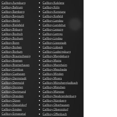
Callboy Augsburg
Callboy Koblenz
Callboy Baltrum
Callboy Köln
Callboy Bamberg
Callboy Konstanz
Callboy Bayreuth
Callboy Krefeld
Callboy Berlin
Callboy Landau
Callboy Bielefeld
Callboy Landshut
Callboy Bitburg
Callboy Leipzig
Callboy Bocholt
Callboy Lemgo
Callboy Bochum
Callboy Lindau
Callboy Bonn
Callboy Lippstadt
Callboy Borken
Callboy Lübeck
Callboy Borkum
Callboy Ludwigsburg
Callboy Braunschweig
Callboy Magdeburg
Callboy Bremen
Callboy Mainz
Callboy Bremerhaven
Callboy Mannheim
Callboy Cottbus
Callboy Meschede
Callboy Cuxhaven
Callboy Minden
Callboy Darmstadt
Callboy Moers
Callboy Detmold
Callboy Mönchengladbach
Callboy Dorsten
Callboy München
Callboy Dortmund
Callboy Münster
Callboy Dresden
Callboy Neubrandenburg
Callboy Düren
Callboy Nürnberg
Callboy Düsseldorf
Callboy Oberhausen
Callboy Emden
Callboy Oberstdorf
Callboy Ennepetal
Callboy Offenbach