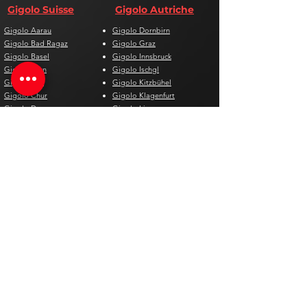
Gigolo Suisse
Gigolo Autriche
Gigolo Aarau
Gigolo Dornbirn
Gigolo Bad Ragaz
Gigolo Graz
Gigolo Basel
Gigolo Innsbruck
Gigolo Bern
Gigolo Ischgl
Gigolo Biel
Gigolo Kitzbühel
Gigolo Chur
Gigolo Klagenfurt
Gigolo Davos
Gigolo Linz
Gigolo Genf
Gigolo Salzburg
Gigolo Lausanne
Gigolo St. Pölten
Gigolo Locarno
Gigolo Steyr
Gigolo Lugano
Gigolo Villach
Gigolo Luzern
Gigolo Wien
Gigolo Neuenburg
Gigolo Wolfsberg
Gigolo Solothurn
Gigolo Zell am See
Gigolo St. Gallen
Gigolo St. Moritz
Gigolo Thun
Gigolo Winterthur
Gigolo Zürich
Gigolo Zug