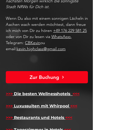
nächsten Morgen wirklich die sonnigste
Stadt NRWs für Dich ist.
Wenn Du also mit einem sonnigen Lächeln in
Aachen wach werden möchtest, dann freue
ich mich von Dir zu hören
+49 176 229 581 25
oder von Dir zu lesen via
WhatsApp
,
Telegram:
CBKevin
ou
email:
kevin.highclass@gmail.com
Zur Buchung
>>>
Die besten Wellnesshotels
<<<
​
>>>
Luxussuiten mit Whirpool
<<<
>>>
Restaurants und Hotels
<<<
>>>
Tageszimmer in Hotels
<<<