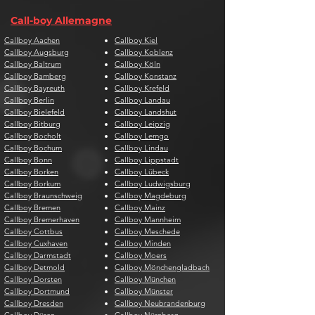
Call-boy Allemagne
Callboy Aachen
Callboy Kiel
Callboy Augsburg
Callboy Koblenz
Callboy Baltrum
Callboy Köln
Callboy Bamberg
Callboy Konstanz
Callboy Bayreuth
Callboy Krefeld
Callboy Berlin
Callboy Landau
Callboy Bielefeld
Callboy Landshut
Callboy Bitburg
Callboy Leipzig
Callboy Bocholt
Callboy Lemgo
Callboy Bochum
Callboy Lindau
Callboy Bonn
Callboy Lippstadt
Callboy Borken
Callboy Lübeck
Callboy Borkum
Callboy Ludwigsburg
Callboy Braunschweig
Callboy Magdeburg
Callboy Bremen
Callboy Mainz
Callboy Bremerhaven
Callboy Mannheim
Callboy Cottbus
Callboy Meschede
Callboy Cuxhaven
Callboy Minden
Callboy Darmstadt
Callboy Moers
Callboy Detmold
Callboy Mönchengladbach
Callboy Dorsten
Callboy München
Callboy Dortmund
Callboy Münster
Callboy Dresden
Callboy Neubrandenburg