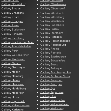
Callboy Düren
Callboy Nürnberg
Callboy Düsseldorf
Callboy Oberhausen
Callboy Emden
Callboy Oberstdorf
Callboy Ennepetal
Callboy Offenbach
Callboy Erfurt
Callboy Oldenburg
Callboy Osnabrück
Callboy Erlangen
Callboy Paderborn
Callboy Essen
Callboy Passau
Callboy Euskirchen
Callboy Pforzheim
Callboy Fehmarn
Callboy Potsdam
Callboy Flensburg
Callboy Recklinghausen
Callboy Frankfurt am Main
Callboy Regensburg
Callboy Friedrichshafen
Callboy Rheine
Callboy Fürth
Callboy Rostock
Callboy Gelsenkirchen
Callboy Saarbrücken
Callboy Greifswald
Callboy Schweinfurt
Callboy Gstadt
Callboy Soest
Callboy Göttingen
Callboy Solingen
Callboy Hagen
Callboy Starnberger See
Callboy Hamburg
Callboy St. Peter- Ording
Callboy Hamm
Callboy Stralsund
Callboy Hannover
Callboy Stuttgart
Callboy Sylt
Callboy Heidelberg
Callboy Tegernsee
Callboy Heilbronn
Callboy Ulm
Callboy Husum
Callboy Wiesbaden
Callboy Ingolstadt
Callboy Wilhelmshaven
Callboy Kaiserslautern
Callboy Wolfsburg
Callboy Karlsruhe