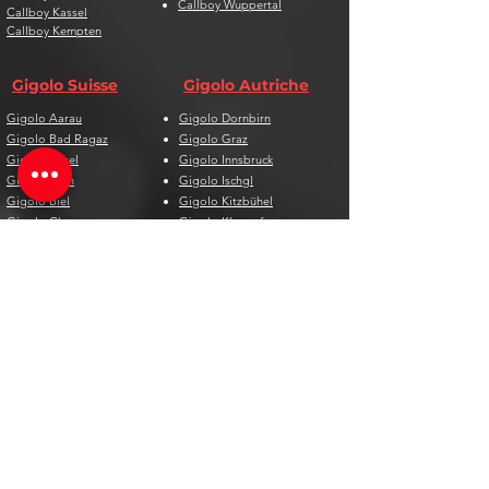
Callboy Wuppertal
Callboy Kassel
Callboy Kempten
Gigolo Suisse
Gigolo Autriche
Gigolo Aarau
Gigolo Dornbirn
Gigolo Bad Ragaz
Gigolo Graz
Gigolo Basel
Gigolo Innsbruck
Gigolo Bern
Gigolo Ischgl
Gigolo Biel
Gigolo Kitzbühel
Gigolo Chur
Gigolo Klagenfurt
Gigolo Davos
Gigolo Linz
Gigolo Genf
Gigolo Salzburg
Gigolo Lausanne
Gigolo St. Pölten
Gigolo Locarno
Gigolo Steyr
Gigolo Lugano
Gigolo Villach
Gigolo Luzern
Gigolo Wien
Gigolo Neuenburg
Gigolo Wolfsberg
Gigolo Solothurn
Gigolo Zell am See
Gigolo St. Gallen
Gigolo St. Moritz
Gigolo Thun
Gigolo Winterthur