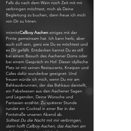
Falls du nach dem Wein noch Zeit mit mir
verbringen möchtest, mich als Deine
Begleitung zu buchen, dann freue ich mich
von Dir zu hören.
intimité
Callboy Aachen
einiges mit der
Printe gemeinsam hat. Ich kann herb, aber
auch süß sein, ganz wie Du es möchtest und
es Dir gefällt. Entdecken kannst Du es still
bei einem Besuch des Aachener Doms oder
bei einem Gespräch im Hof. Dieser idyllische
Platz ist mit seinen Restaurants, Kneipen und
Cafes dafür wunderbar geeignet. Und
freuen würde ich mich, wenn Du mir am
Bahkauvbrunnen, der das Bahkauv darstellt,
ein Fabelwesen aus den Aachener Sagen
und Legenden, Deine Wünsche und
Fantasien erzählst. Zu späterer Stunde
rundet ein Cocktail in einer Bar in der
Pontstraße unseren Abend ab.
Solltest Du die Nacht mit mir verbringen,
dann hofft Callboy Aachen, das Aachen am