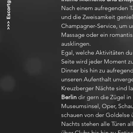
>>> Escortgirlz.net <<<
Nach einem aufregenden Ta
und die Zweisamkeit genieße
Champagner-Service, um un
Massage oder ein romantis
ausklingen.
Egal, welche Aktivitäten d
Seite wird jeder Moment zu
Dinner bis hin zu aufregen
unseren Aufenthalt unverge
Kreuzberger Nächte sind lan
Berlin
dir gern die Zügel i
Museumsinsel, Oper, Schau
schauen von der Goldelse 
Nachts stehen alle Türen al
über Clubs bis hin zu Feti