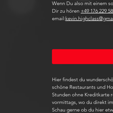
Wenn Du also mit einem so
Dir zu hören
+49 176 229 58
email:
kevin.highclass@gma
Hier findest du wunderschö
schöne Restaurants und Hot
Stunden ohne Kreditkarte 
vormittags, wo du direkt i
Schau
gerne ob du hier etw