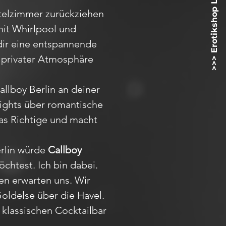
>>> Erotikshop Lovetoyz.net <<<
otelzimmer zurückziehen
mit Whirlpool und
dir eine entspannende
 privater Atmosphäre
llboy Berlin an deiner
lights über romantische
as Richtige und macht
erlin würde
Callboy
chtest. Ich bin dabei.
en erwarten uns. Wir
oldelse über die Havel.
r klassischen Cocktailbar