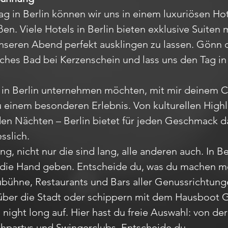
g in Berlin können wir uns in einem luxuriösen H
n. Viele Hotels in Berlin bieten exklusive Suiten 
seren Abend perfekt ausklingen zu lassen. Gönn 
ches Bad bei Kerzenschein und lass uns den Tag in
u in Berlin unternehmen möchten, mit mir deinem Ca
 einem besonderen Erlebnis. Von kulturellen High
den Nächten – Berlin bietet für jeden Geschmack d
sslich.
g, nicht nur die sind lang, alle anderen auch. In B
n die Hand geben. Entscheide du, was du machen mö
bühne, Restaurants und Bars aller Genussrichtung
über die Stadt oder schippern mit dem Hausboot G
l night long auf. Hier hast du freie Auswahl: von de
schpartys und Swingerclubs. Entscheide du.