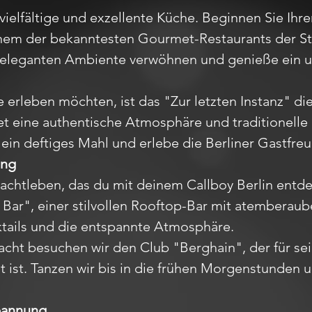
e vielfältige und exzellente Küche. Beginnen Sie Ih
nem der bekanntesten Gourmet-Restaurants der Sta
eleganten Ambiente verwöhnen und genieße ein un
 erleben möchten, ist das "Zur letzten Instanz" di
tet eine authentische Atmosphäre und traditionelle
ein deftiges Mahl und erlebe die Berliner Gastfreu
ung
Nachtleben, das du mit deinem Callboy Berlin entd
ar", einer stilvollen Rooftop-Bar mit atemberaub
ktails und die entspannte Atmosphäre.
acht besuchen wir den Club "Berghain", der für se
 ist. Tanzen wir bis in die frühen Morgenstunden u
pannung