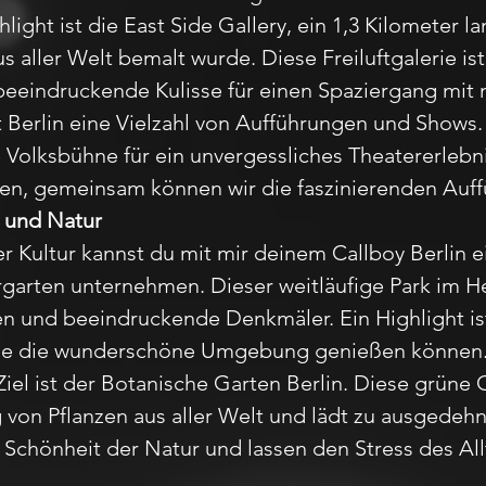
hlight ist die East Side Gallery, ein 1,3 Kilometer l
s aller Welt bemalt wurde. Diese Freiluftgalerie ist
 beeindruckende Kulisse für einen Spaziergang mit 
t Berlin eine Vielzahl von Aufführungen und Shows
Volksbühne für ein unvergessliches Theatererlebnis
sten, gemeinsam können wir die faszinierenden Au
 und Natur
r Kultur kannst du mit mir deinem Callboy Berlin 
garten unternehmen. Dieser weitläufige Park im He
en und beeindruckende Denkmäler. Ein Highlight i
ffee die wunderschöne Umgebung genießen können
iel ist der Botanische Garten Berlin. Diese grüne 
on Pflanzen aus aller Welt und lädt zu ausgedehn
Schönheit der Natur und lassen den Stress des Allt