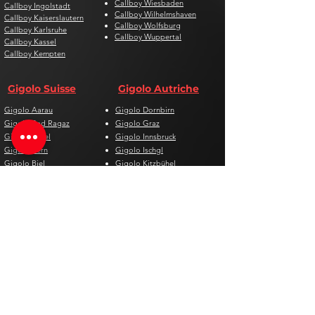
Callboy Wiesbaden
Callboy Ingolstadt
Callboy Wilhelmshaven
Callboy Kaiserslautern
Callboy Wolfsburg
Callboy Karlsruhe
Callboy Wuppertal
Callboy Kassel
Callboy Kempten
Gigolo Suisse
Gigolo Autriche
Gigolo Aarau
Gigolo Dornbirn
Gigolo Bad Ragaz
Gigolo Graz
Gigolo Basel
Gigolo Innsbruck
Gigolo Bern
Gigolo Ischgl
Gigolo Biel
Gigolo Kitzbühel
Gigolo Chur
Gigolo Klagenfurt
Gigolo Davos
Gigolo Linz
Gigolo Genf
Gigolo Salzburg
Gigolo Lausanne
Gigolo St. Pölten
Gigolo Locarno
Gigolo Steyr
Gigolo Lugano
Gigolo Villach
Gigolo Luzern
Gigolo Wien
Gigolo Neuenburg
Gigolo Wolfsberg
Gigolo Solothurn
Gigolo Zell am See
Gigolo St. Gallen
Gigolo St. Moritz