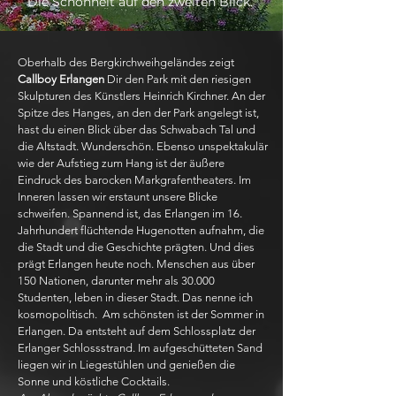
Die Schönheit auf den zweiten Blick.
Oberhalb des Bergkirchweihgeländes zeigt
Callboy Erlangen
Dir den Park mit den riesigen
Skulpturen des Künstlers Heinrich Kirchner. An der
Spitze des Hanges, an den der Park angelegt ist,
hast du einen Blick über das Schwabach Tal und
die Altstadt. Wunderschön. Ebenso unspektakulär
wie der Aufstieg zum Hang ist der äußere
Eindruck des barocken Markgrafentheaters. Im
Inneren lassen wir erstaunt unsere Blicke
schweifen. Spannend ist, das Erlangen im 16.
Jahrhundert flüchtende Hugenotten aufnahm, die
die Stadt und die Geschichte prägten. Und dies
prägt Erlangen heute noch. Menschen aus über
150 Nationen, darunter mehr als 30.000
Studenten, leben in dieser Stadt. Das nenne ich
kosmopolitisch. Am schönsten ist der Sommer in
Erlangen. Da entsteht auf dem Schlossplatz der
Erlanger Schlossstrand. Im aufgeschütteten Sand
liegen wir in Liegestühlen und genießen die
Sonne und köstliche Cocktails.