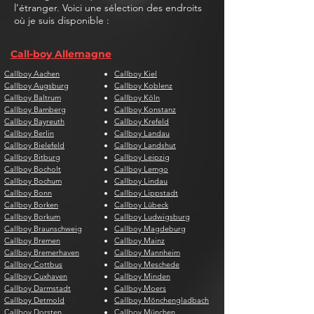
l’étranger. Voici une sélection des endroits
où je suis disponible :
Call-boy Allemagne
Callboy Aachen
Callboy Kiel
Callboy Augsburg
Callboy Koblenz
Callboy Baltrum
Callboy Köln
Callboy Bamberg
Callboy Konstanz
Callboy Bayreuth
Callboy Krefeld
Callboy Berlin
Callboy Landau
Callboy Bielefeld
Callboy Landshut
Callboy Bitburg
Callboy Leipzig
Callboy Bocholt
Callboy Lemgo
Callboy Bochum
Callboy Lindau
Callboy Bonn
Callboy Lippstadt
Callboy Borken
Callboy Lübeck
Callboy Borkum
Callboy Ludwigsburg
Callboy Braunschweig
Callboy Magdeburg
Callboy Bremen
Callboy Mainz
Callboy Bremerhaven
Callboy Mannheim
Callboy Cottbus
Callboy Meschede
Callboy Cuxhaven
Callboy Minden
Callboy Darmstadt
Callboy Moers
Callboy Detmold
Callboy Mönchengladbach
Callboy Dorsten
Callboy München