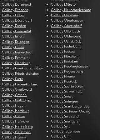
Callboy Dortmund
Callboy Münster
Callboy Dresden
Callboy Neubrandenburg
Callboy Düren
Callboy Nürnberg
Callboy Düsseldorf
Callboy Oberhausen
Callboy Emden
Callboy Oberstdorf
Callboy Ennepetal
Callboy Offenbach
Callboy Erfurt
Callboy Oldenburg
Callboy Osnabrück
Callboy Erlangen
Callboy Paderborn
Callboy Essen
Callboy Passau
Callboy Euskirchen
Callboy Pforzheim
Callboy Fehmarn
Callboy Potsdam
Callboy Flensburg
Callboy Recklinghausen
Callboy Frankfurt am Main
Callboy Regensburg
Callboy Friedrichshafen
Callboy Rheine
Callboy Fürth
Callboy Rostock
Callboy Gelsenkirchen
Callboy Saarbrücken
Callboy Greifswald
Callboy Schweinfurt
Callboy Gstadt
Callboy Soest
Callboy Göttingen
Callboy Solingen
Callboy Hagen
Callboy Starnberger See
Callboy Hamburg
Callboy St. Peter- Ording
Callboy Hamm
Callboy Stralsund
Callboy Hannover
Callboy Stuttgart
Callboy Sylt
Callboy Heidelberg
Callboy Tegernsee
Callboy Heilbronn
Callboy Ulm
Callboy Husum