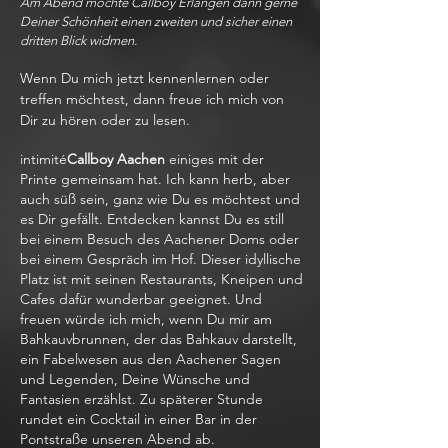
Am Abend möchte Callboy Erlangen dann gerne
Deiner Schönheit einen zweiten und sicher einen
dritten Blick widmen.
Wenn Du mich jetzt kennenlernen oder
treffen möchtest, dann freue ich mich von
Dir zu hören oder zu lesen.
intimité
Callboy Aachen
einiges mit der
Printe gemeinsam hat. Ich kann herb, aber
auch süß sein, ganz wie Du es möchtest und
es Dir gefällt. Entdecken kannst Du es still
bei einem Besuch des Aachener Doms oder
bei einem Gespräch im Hof. Dieser idyllische
Platz ist mit seinen Restaurants, Kneipen und
Cafes dafür wunderbar geeignet. Und
freuen würde ich mich, wenn Du mir am
Bahkauvbrunnen, der das Bahkauv darstellt,
ein Fabelwesen aus den Aachener Sagen
und Legenden, Deine Wünsche und
Fantasien erzählst. Zu späterer Stunde
rundet ein Cocktail in einer Bar in der
Pontstraße unseren Abend ab.