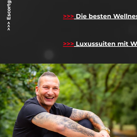
>>> Escortgirlz.net <<<
>>>
Die besten Wellne
>>>
Luxussuiten mit W