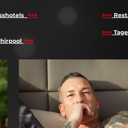
sshotels
<<<
​
>>>
Rest
>>>
Tage
hirpool
<<<