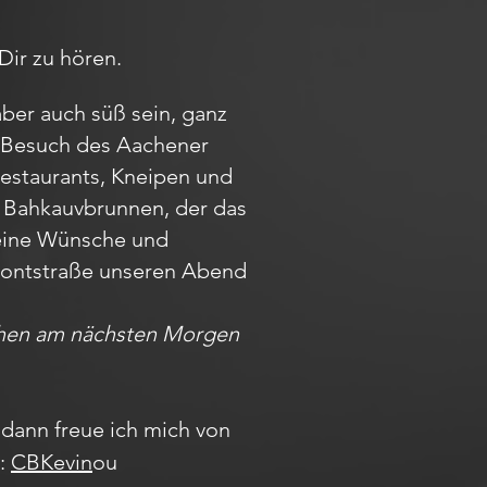
Dir zu hören.
aber auch süß sein, ganz
em Besuch des Aachener
Restaurants, Kneipen und
m Bahkauvbrunnen, der das
Deine Wünsche und
r Pontstraße unseren Abend
achen am nächsten Morgen
dann freue ich mich von
m:
CBKevin
ou