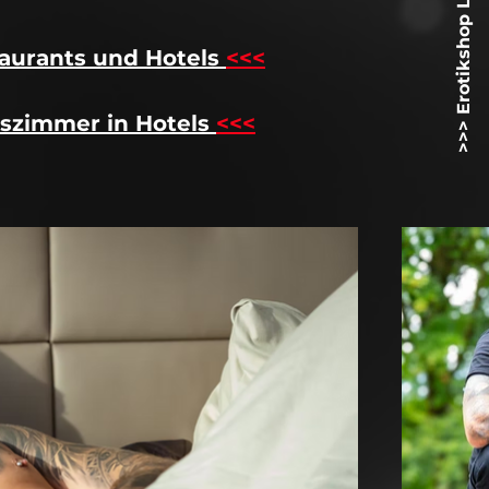
>>> Erotikshop Lovetoyz.net <<<
aurants und Hotels
<<<
szimmer in Hotels
<<<