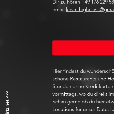
Dir zu hören
+49 176 229 58
email:
kevin.highclass@gma
Hier findest du wunderschö
schöne Restaurants und Hot
Stunden ohne Kreditkarte 
vormittags, wo du direkt i
Schau
gerne ob du hier etw
Locations für unser D
ate
. 