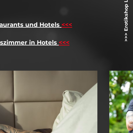
>>> Erotikshop Lovetoyz.net <<<
aurants und Hotels
<<<
szimmer in Hotels
<<<