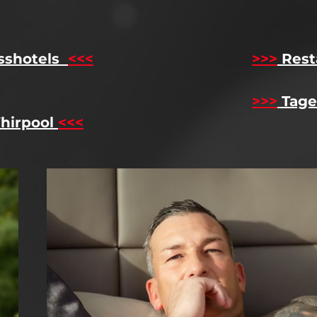
sshotels
<<<
​
>>>
Rest
>>>
Tage
hirpool
<<<