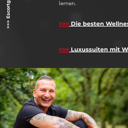
>>> Escortgirlz.net <<<
lernen.
>>>
Die besten Wellne
>>>
Luxussuiten mit W