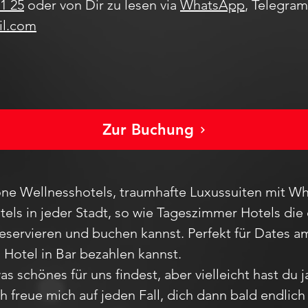
1 25
oder von Dir zu lesen via
WhatsApp
, Telegra
il.com
Zur Buchung
ne Wellnesshotels, traumhafte Luxussuiten mit Wh
els in jeder Stadt
, so wie Tageszimmer Hotels die 
reservieren und buchen kannst. Perfekt für Dates
m Hotel in Bar bezahlen kannst.
as schönes für uns findest, aber vie
lleicht hast du 
Ich freue mich auf jeden F
all,
dich dann bald endlic