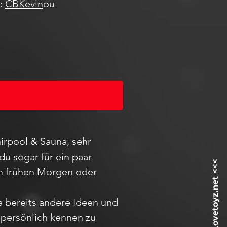
m:
CBKevin
ou
irpool & Sauna, sehr
du sogar für ein paar
 am frühen Morgen oder
ja bereits andere Ideen und
h
persö
nlich kennen zu