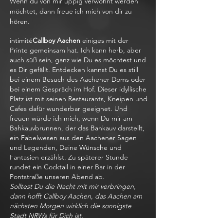
Wenn du von mir üppig verwöhnt werden
möchtet, dann freue ich mich von dir zu
hören.
intimité
Callboy Aachen
einiges mit der
Printe gemeinsam hat. Ich kann herb, aber
auch süß sein, ganz wie Du es möchtest und
es Dir gefällt. Entdecken kannst Du es still
bei einem Besuch des Aachener Doms oder
bei einem Gespräch im Hof. Dieser idyllische
Platz ist mit seinen Restaurants, Kneipen und
Cafes dafür wunderbar geeignet. Und
freuen würde ich mich, wenn Du mir am
Bahkauvbrunnen, der das Bahkauv darstellt,
ein Fabelwesen aus den Aachener Sagen
und Legenden, Deine Wünsche und
Fantasien erzählst. Zu späterer Stunde
rundet ein Cocktail in einer Bar in der
Pontstraße unseren Abend ab.
Solltest Du die Nacht mit mir verbringen,
dann hofft Callboy Aachen, das Aachen am
nächsten Morgen wirklich die sonnigste
Stadt NRWs für Dich ist.