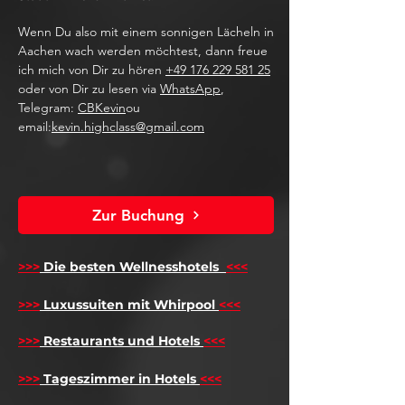
Wenn Du also mit einem sonnigen Lächeln in
Aachen wach werden möchtest, dann freue
ich mich von Dir zu hören
+49 176 229 581 25
oder von Dir zu lesen via
WhatsApp
,
Telegram:
CBKevin
ou
email:
kevin.highclass@gmail.com
Zur Buchung
>>>
Die besten Wellnesshotels
<<<
​
>>>
Luxussuiten mit Whirpool
<<<
>>>
Restaurants und Hotels
<<<
>>>
Tageszimmer in Hotels
<<<