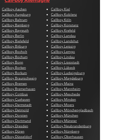
Call-boy Allemagne
Callboy Aachen
Callboy Kiel
Callboy Augsburg
Callboy Koblenz
Callboy Baltrum
Callboy Köln
Callboy Bamberg
Callboy Konstanz
Callboy Bayreuth
Callboy Krefeld
Callboy Berlin
Callboy Landau
Callboy Bielefeld
Callboy Landshut
Callboy Bitburg
Callboy Leipzig
Callboy Bocholt
Callboy Lemgo
Callboy Bochum
Callboy Lindau
Callboy Bonn
Callboy Lippstadt
Callboy Borken
Callboy Lübeck
Callboy Borkum
Callboy Ludwigsburg
Callboy Braunschweig
Callboy Magdeburg
Callboy Bremen
Callboy Mainz
Callboy Bremerhaven
Callboy Mannheim
Callboy Cottbus
Callboy Meschede
Callboy Cuxhaven
Callboy Minden
Callboy Darmstadt
Callboy Moers
Callboy Detmold
Callboy Mönchengladbach
Callboy Dorsten
Callboy München
Callboy Dortmund
Callboy Münster
Callboy Dresden
Callboy Neubrandenburg
Callboy Düren
Callboy Nürnberg
Callboy Düsseldorf
Callboy Oberhausen