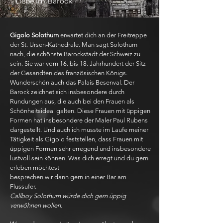
Liebe im Barock.
Gigolo Solothurn
erwartet dich an der Freitreppe
der St. Ursen-Kathedrale. Man sagt Solothurn
nach, die schönste Barockstadt der Schweiz zu
sein. Sie war vom 16. bis 18. Jahrhundert der Sitz
der Gesandten des französischen Königs.
Wunderschön auch das Palais Besenval. Der
Barock zeichnet sich insbesondere durch
Rundungen aus, die auch bei den Frauen als
Schönheitsideal galten. Diese Frauen mit üppigen
Formen hat insbesondere der Maler Paul Rubens
dargestellt. Und auch ich musste im Laufe meiner
Tätigkeit als Gigolo feststellen, dass Frauen mit
üppigen Formen sehr erregend und insbesondere
lustvoll sein können. Was dich erregt und du gern
erleben möchtest
besprechen wir dann gern in einer Bar am
Flussufer.
Callboy Solothurn würde dich gern üppig
verwöhnen wollen.