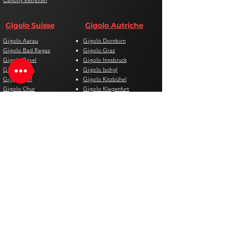
Callboy Kempten
Gigolo Suisse
Gigolo Autriche
Gigolo Aarau
Gigolo Dornbirn
Gigolo Bad Ragaz
Gigolo Graz
Gigolo Basel
Gigolo Innsbruck
Gigolo Bern
Gigolo Ischgl
Gigolo Biel
Gigolo Kitzbühel
Gigolo Chur
Gigolo Klagenfurt
Gigolo Davos
Gigolo Linz
Gigolo Genf
Gigolo Salzburg
Gigolo Lausanne
Gigolo St. Pölten
Gigolo Locarno
Gigolo Steyr
Gigolo Lugano
Gigolo Villach
Gigolo Luzern
Gigolo Wien
Gigolo Neuenburg
Gigolo Wolfsberg
Gigolo Solothurn
Gigolo Zell am See
Gigolo St. Gallen
Gigolo St. Moritz
Gigolo Thun
Gigolo Winterthur
Gigolo Zürich
Gigolo Zug