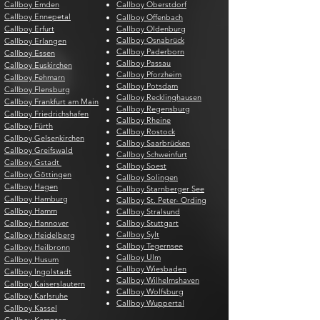
Callboy Emden
Callboy Oberstdorf
Callboy Ennepetal
Callboy Offenbach
Callboy Erfurt
Callboy Oldenburg
Callboy Osnabrück
Callboy Erlangen
Callboy Paderborn
Callboy Essen
Callboy Passau
Callboy Euskirchen
Callboy Pforzheim
Callboy Fehmarn
Callboy Potsdam
Callboy Flensburg
Callboy Recklinghausen
Callboy Frankfurt am Main
Callboy Regensburg
Callboy Friedrichshafen
Callboy Rheine
Callboy Fürth
Callboy Rostock
Callboy Gelsenkirchen
Callboy Saarbrücken
Callboy Greifswald
Callboy Schweinfurt
Callboy Gstadt
Callboy Soest
Callboy Göttingen
Callboy Solingen
Callboy Hagen
Callboy Starnberger See
Callboy Hamburg
Callboy St. Peter- Ording
Callboy Hamm
Callboy Stralsund
Callboy Hannover
Callboy Stuttgart
Callboy Sylt
Callboy Heidelberg
Callboy Tegernsee
Callboy Heilbronn
Callboy Ulm
Callboy Husum
Callboy Wiesbaden
Callboy Ingolstadt
Callboy Wilhelmshaven
Callboy Kaiserslautern
Callboy Wolfsburg
Callboy Karlsruhe
Callboy Wuppertal
Callboy Kassel