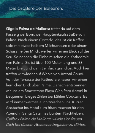
Die Größere der Balearen.
Gigolo Palma de Mallorca
triffst du auf dem
Passeig del Born, der Haupteinkaufsstraße von
Palma. Nach einem Cortado, das ist ein Kaffee
solo mit etwas heißem Milchschaum oder einem
Schuss heißer Milch, werfen wir einen Blick auf die
Seu. So nennen die Einheimischen die Kathedrale
von Palma. Sie ist über 100 Meter lang und 33
Meter breit und damit einfach grandios. Auch hier
treffen wir wieder auf Werke von Antoni Gaudí.
Von der Terrasse der Kathedrale haben wir einen
herrlichen Blick über Palma. Danach entspannen
wir uns am Stadtstrand Playa C‘an Pere Antoni in
bequemen Liegestühlen bei kühlen Cocktails. Es
wird immer wärmer, auch zwischen uns. Kurzer
Abstecher ins Hotel zum frisch machen für den
Abend in Santa Catalinas buntem Nachtleben.
Callboy Palma de Mallorca würde sich freuen,
Dich bei diesem Abstecher begleiten zu dürfen.