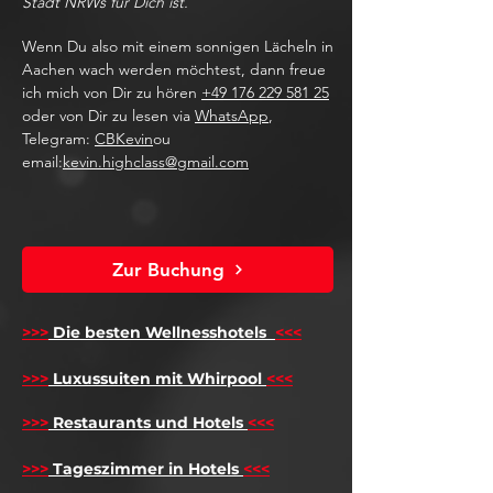
Stadt NRWs für Dich ist.
Wenn Du also mit einem sonnigen Lächeln in
Aachen wach werden möchtest, dann freue
ich mich von Dir zu hören
+49 176 229 581 25
oder von Dir zu lesen via
WhatsApp
,
Telegram:
CBKevin
ou
email:
kevin.highclass@gmail.com
Zur Buchung
>>>
Die besten Wellnesshotels
<<<
​
>>>
Luxussuiten mit Whirpool
<<<
>>>
Restaurants und Hotels
<<<
>>>
Tageszimmer in Hotels
<<<