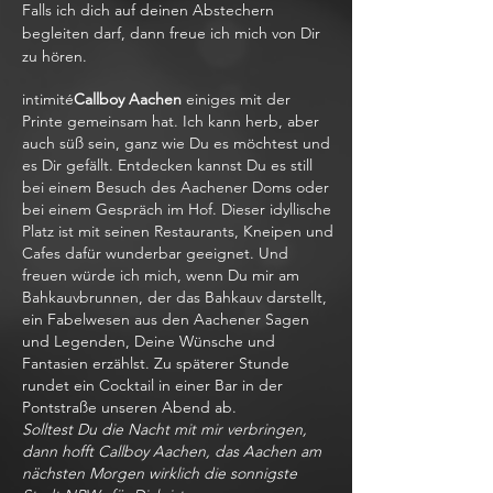
Falls ich dich auf deinen Abstechern
begleiten darf, dann freue ich mich von Dir
zu hören.
intimité
Callboy Aachen
einiges mit der
Printe gemeinsam hat. Ich kann herb, aber
auch süß sein, ganz wie Du es möchtest und
es Dir gefällt. Entdecken kannst Du es still
bei einem Besuch des Aachener Doms oder
bei einem Gespräch im Hof. Dieser idyllische
Platz ist mit seinen Restaurants, Kneipen und
Cafes dafür wunderbar geeignet. Und
freuen würde ich mich, wenn Du mir am
Bahkauvbrunnen, der das Bahkauv darstellt,
ein Fabelwesen aus den Aachener Sagen
und Legenden, Deine Wünsche und
Fantasien erzählst. Zu späterer Stunde
rundet ein Cocktail in einer Bar in der
Pontstraße unseren Abend ab.
Solltest Du die Nacht mit mir verbringen,
dann hofft Callboy Aachen, das Aachen am
nächsten Morgen wirklich die sonnigste