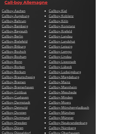
Call-boy Allemagne
Callboy Aachen
Callboy Kiel
Callboy Augsburg
Callboy Koblenz
Callboy Baltrum
Callboy Köln
Callboy Bamberg
Callboy Konstanz
Callboy Bayreuth
Callboy Krefeld
Callboy Berlin
Callboy Landau
Callboy Bielefeld
Callboy Landshut
Callboy Bitburg
Callboy Leipzig
Callboy Bocholt
Callboy Lemgo
Callboy Bochum
Callboy Lindau
Callboy Bonn
Callboy Lippstadt
Callboy Borken
Callboy Lübeck
Callboy Borkum
Callboy Ludwigsburg
Callboy Braunschweig
Callboy Magdeburg
Callboy Bremen
Callboy Mainz
Callboy Bremerhaven
Callboy Mannheim
Callboy Cottbus
Callboy Meschede
Callboy Cuxhaven
Callboy Minden
Callboy Darmstadt
Callboy Moers
Callboy Detmold
Callboy Mönchengladbach
Callboy Dorsten
Callboy München
Callboy Dortmund
Callboy Münster
Callboy Dresden
Callboy Neubrandenburg
Callboy Düren
Callboy Nürnberg
Callboy Düsseldorf
Callboy Oberhausen