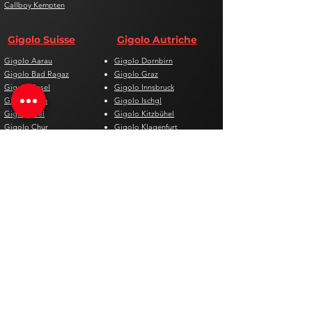
Callboy Kempten
Gigolo Suisse
Gigolo Autriche
Gigolo Aarau
Gigolo Dornbirn
Gigolo Bad Ragaz
Gigolo Graz
Gigolo Basel
Gigolo Innsbruck
Gigolo Bern
Gigolo Ischgl
Gigolo Biel
Gigolo Kitzbühel
Gigolo Chur
Gigolo Klagenfurt
Gigolo Davos
Gigolo Linz
Gigolo Genf
Gigolo Salzburg
Gigolo Lausanne
Gigolo St. Pölten
Gigolo Locarno
Gigolo Steyr
Gigolo Lugano
Gigolo Villach
Gigolo Luzern
Gigolo Wien
Gigolo Neuenburg
Gigolo Wolfsberg
Gigolo Solothurn
Gigolo Zell am See
Gigolo St. Gallen
Gigolo St. Moritz
Gigolo Thun
Gigolo Winterthur
Gigolo Zürich