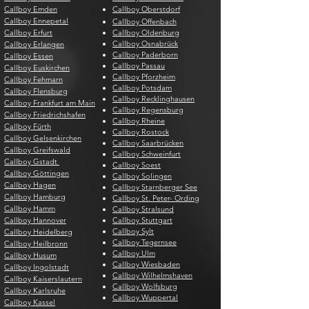
Callboy Emden
Callboy Oberstdorf
Callboy Ennepetal
Callboy Offenbach
Callboy Erfurt
Callboy Oldenburg
Callboy Osnabrück
Callboy Erlangen
Callboy Paderborn
Callboy Essen
Callboy Passau
Callboy Euskirchen
Callboy Pforzheim
Callboy Fehmarn
Callboy Potsdam
Callboy Flensburg
Callboy Recklinghausen
Callboy Frankfurt am Main
Callboy Regensburg
Callboy Friedrichshafen
Callboy Rheine
Callboy Fürth
Callboy Rostock
Callboy Gelsenkirchen
Callboy Saarbrücken
Callboy Greifswald
Callboy Schweinfurt
Callboy Gstadt
Callboy Soest
Callboy Göttingen
Callboy Solingen
Callboy Hagen
Callboy Starnberger See
Callboy Hamburg
Callboy St. Peter- Ording
Callboy Hamm
Callboy Stralsund
Callboy Hannover
Callboy Stuttgart
Callboy Sylt
Callboy Heidelberg
Callboy Tegernsee
Callboy Heilbronn
Callboy Ulm
Callboy Husum
Callboy Wiesbaden
Callboy Ingolstadt
Callboy Wilhelmshaven
Callboy Kaiserslautern
Callboy Wolfsburg
Callboy Karlsruhe
Callboy Wuppertal
Callboy Kassel