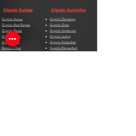
Gigolo Suisse
Gigolo Autriche
Gigolo Aarau
Gigolo Dornbirn
Gigolo Bad Ragaz
Gigolo Graz
Gigolo Basel
Gigolo Innsbruck
Gigolo Bern
Gigolo Ischgl
Gigolo Biel
Gigolo Kitzbühel
Gigolo Chur
Gigolo Klagenfurt
Gigolo Davos
Gigolo Linz
Gigolo Genf
Gigolo Salzburg
Gigolo Lausanne
Gigolo St. Pölten
Gigolo Locarno
Gigolo Steyr
Gigolo Lugano
Gigolo Villach
Gigolo Luzern
Gigolo Wien
Gigolo Neuenburg
Gigolo Wolfsberg
Gigolo Solothurn
Gigolo Zell am See
Gigolo St. Gallen
Gigolo St. Moritz
Gigolo Thun
Gigolo Winterthur
Gigolo Zürich
Gigolo Zug