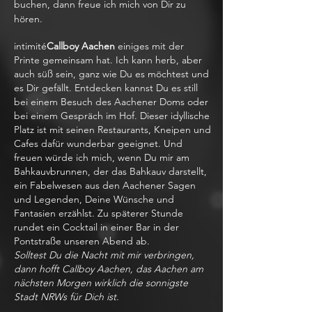
buchen, dann freue ich mich von Dir zu
hören.
intimité
Callboy Aachen
einiges mit der
Printe gemeinsam hat. Ich kann herb, aber
auch süß sein, ganz wie Du es möchtest und
es Dir gefällt. Entdecken kannst Du es still
bei einem Besuch des Aachener Doms oder
bei einem Gespräch im Hof. Dieser idyllische
Platz ist mit seinen Restaurants, Kneipen und
Cafes dafür wunderbar geeignet. Und
freuen würde ich mich, wenn Du mir am
Bahkauvbrunnen, der das Bahkauv darstellt,
ein Fabelwesen aus den Aachener Sagen
und Legenden, Deine Wünsche und
Fantasien erzählst. Zu späterer Stunde
rundet ein Cocktail in einer Bar in der
Pontstraße unseren Abend ab.
Solltest Du die Nacht mit mir verbringen,
dann hofft Callboy Aachen, das Aachen am
nächsten Morgen wirklich die sonnigste
Stadt NRWs für Dich ist.