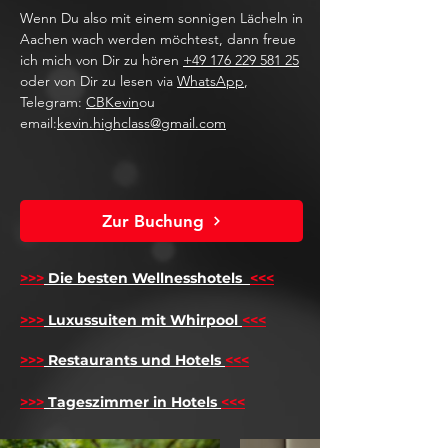
Wenn Du also mit einem sonnigen Lächeln in
Aachen wach werden möchtest, dann freue
ich mich von Dir zu hören
+49 176 229 581 25
oder von Dir zu lesen via
WhatsApp
,
Telegram:
CBKevin
ou
email:
kevin.highclass@gmail.com
Zur Buchung
>>>
Die besten Wellnesshotels
<<<
​
>>>
Luxussuiten mit Whirpool
<<<
>>>
Restaurants und Hotels
<<<
>>>
Tageszimmer in Hotels
<<<