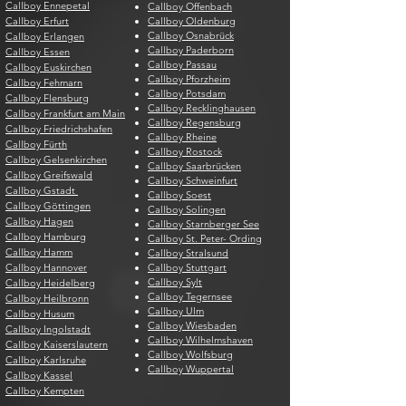
Callboy Ennepetal
Callboy Offenbach
Callboy Erfurt
Callboy Oldenburg
Callboy Osnabrück
Callboy Erlangen
Callboy Paderborn
Callboy Essen
Callboy Passau
Callboy Euskirchen
Callboy Pforzheim
Callboy Fehmarn
Callboy Potsdam
Callboy Flensburg
Callboy Recklinghausen
Callboy Frankfurt am Main
Callboy Regensburg
Callboy Friedrichshafen
Callboy Rheine
Callboy Fürth
Callboy Rostock
Callboy Gelsenkirchen
Callboy Saarbrücken
Callboy Greifswald
Callboy Schweinfurt
Callboy Gstadt
Callboy Soest
Callboy Göttingen
Callboy Solingen
Callboy Hagen
Callboy Starnberger See
Callboy Hamburg
Callboy St. Peter- Ording
Callboy Hamm
Callboy Stralsund
Callboy Hannover
Callboy Stuttgart
Callboy Sylt
Callboy Heidelberg
Callboy Tegernsee
Callboy Heilbronn
Callboy Ulm
Callboy Husum
Callboy Wiesbaden
Callboy Ingolstadt
Callboy Wilhelmshaven
Callboy Kaiserslautern
Callboy Wolfsburg
Callboy Karlsruhe
Callboy Wuppertal
Callboy Kassel
Callboy Kempten