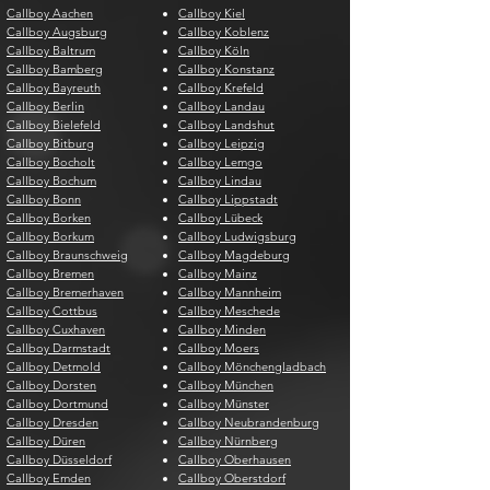
Callboy Aachen
Callboy Kiel
Callboy Augsburg
Callboy Koblenz
Callboy Baltrum
Callboy Köln
Callboy Bamberg
Callboy Konstanz
Callboy Bayreuth
Callboy Krefeld
Callboy Berlin
Callboy Landau
Callboy Bielefeld
Callboy Landshut
Callboy Bitburg
Callboy Leipzig
Callboy Bocholt
Callboy Lemgo
Callboy Bochum
Callboy Lindau
Callboy Bonn
Callboy Lippstadt
Callboy Borken
Callboy Lübeck
Callboy Borkum
Callboy Ludwigsburg
Callboy Braunschweig
Callboy Magdeburg
Callboy Bremen
Callboy Mainz
Callboy Bremerhaven
Callboy Mannheim
Callboy Cottbus
Callboy Meschede
Callboy Cuxhaven
Callboy Minden
Callboy Darmstadt
Callboy Moers
Callboy Detmold
Callboy Mönchengladbach
Callboy Dorsten
Callboy München
Callboy Dortmund
Callboy Münster
Callboy Dresden
Callboy Neubrandenburg
Callboy Düren
Callboy Nürnberg
Callboy Düsseldorf
Callboy Oberhausen
Callboy Emden
Callboy Oberstdorf