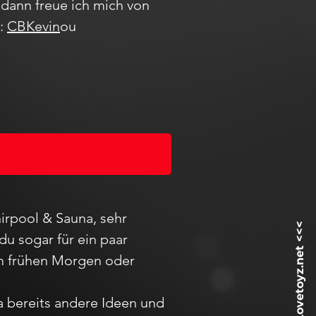
dann freue ich mich von
m:
CBKevin
ou
irpool & Sauna, sehr
du sogar für ein paar
 am frühen Morgen oder
ja bereits andere Ideen und