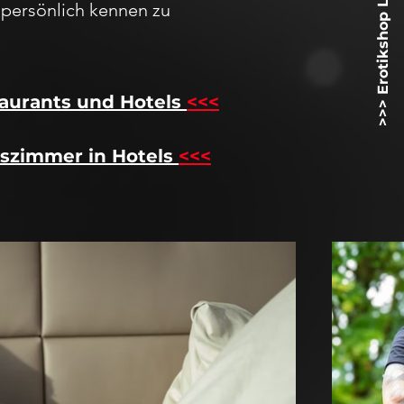
>>> Erotikshop Lovetoyz.net <<<
h
persö
nlich kennen zu
aurants und Hotels
<<<
szimmer in Hotels
<<<