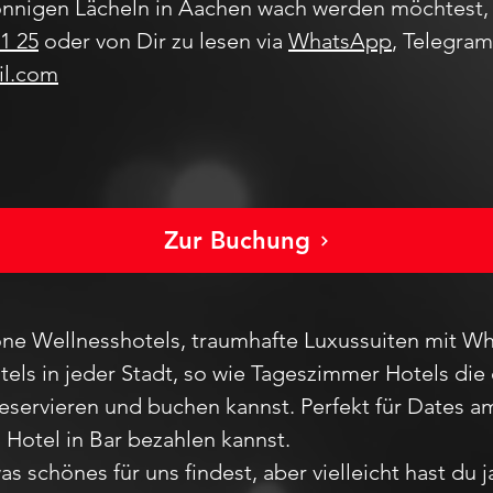
nnigen Lächeln in Aachen wach werden möchtest, 
1 25
oder von Dir zu lesen via
WhatsApp
, Telegra
il.com
Zur Buchung
ne Wellnesshotels, traumhafte Luxussuiten mit Wh
els in jeder Stadt
, so wie Tageszimmer Hotels die 
reservieren und buchen kannst. Perfekt für Dates
m Hotel in Bar bezahlen kannst.
as schönes für uns findest, aber vie
lleicht hast du 