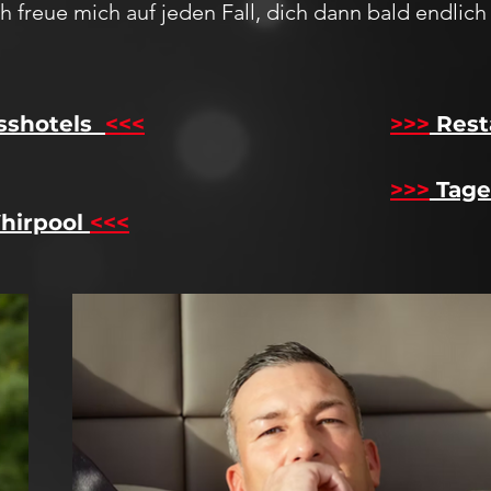
Ich freue mich auf jeden F
all,
dich dann bald endlic
sshotels
<<<
​
>>>
Rest
>>>
Tage
hirpool
<<<