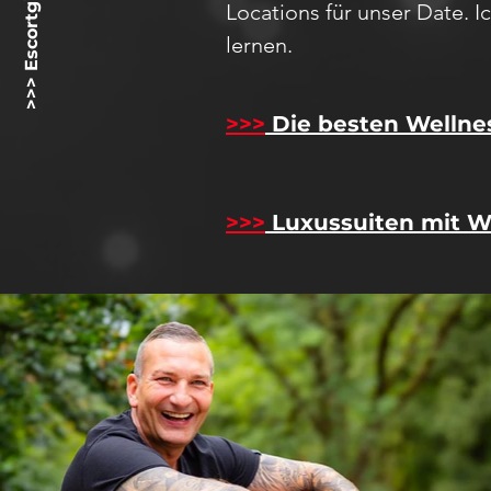
>>> Escortgirlz.net <<<
Locations für unser D
ate
. 
lernen.
>>>
Die besten Wellne
>>>
Luxussuiten mit W