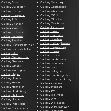
Callboy Düren
Callboy Nürnberg
Callboy Düsseldorf
Callboy Oberhausen
Callboy Emden
Callboy Oberstdorf
Callboy Ennepetal
Callboy Offenbach
Callboy Erfurt
Callboy Oldenburg
Callboy Osnabrück
Callboy Erlangen
Callboy Paderborn
Callboy Essen
Callboy Passau
Callboy Euskirchen
Callboy Pforzheim
Callboy Fehmarn
Callboy Potsdam
Callboy Flensburg
Callboy Recklinghausen
Callboy Frankfurt am Main
Callboy Regensburg
Callboy Friedrichshafen
Callboy Rheine
Callboy Fürth
Callboy Rostock
Callboy Gelsenkirchen
Callboy Saarbrücken
Callboy Greifswald
Callboy Schweinfurt
Callboy Gstadt
Callboy Soest
Callboy Göttingen
Callboy Solingen
Callboy Hagen
Callboy Starnberger See
Callboy Hamburg
Callboy St. Peter- Ording
Callboy Hamm
Callboy Stralsund
Callboy Hannover
Callboy Stuttgart
Callboy Sylt
Callboy Heidelberg
Callboy Tegernsee
Callboy Heilbronn
Callboy Ulm
Callboy Husum
Callboy Wiesbaden
Callboy Ingolstadt
Callboy Wilhelmshaven
Callboy Kaiserslautern
Callboy Wolfsburg