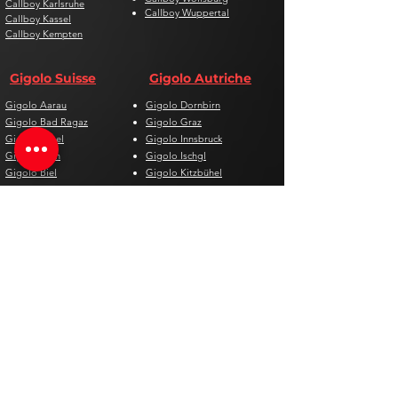
Callboy Karlsruhe
Callboy Wuppertal
Callboy Kassel
Callboy Kempten
Gigolo Suisse
Gigolo Autriche
Gigolo Aarau
Gigolo Dornbirn
Gigolo Bad Ragaz
Gigolo Graz
Gigolo Basel
Gigolo Innsbruck
Gigolo Bern
Gigolo Ischgl
Gigolo Biel
Gigolo Kitzbühel
Gigolo Chur
Gigolo Klagenfurt
Gigolo Davos
Gigolo Linz
Gigolo Genf
Gigolo Salzburg
Gigolo Lausanne
Gigolo St. Pölten
Gigolo Locarno
Gigolo Steyr
Gigolo Lugano
Gigolo Villach
Gigolo Luzern
Gigolo Wien
Gigolo Neuenburg
Gigolo Wolfsberg
Gigolo Solothurn
Gigolo Zell am See
Gigolo St. Gallen
Gigolo St. Moritz
Gigolo Thun
Gigolo Winterthur