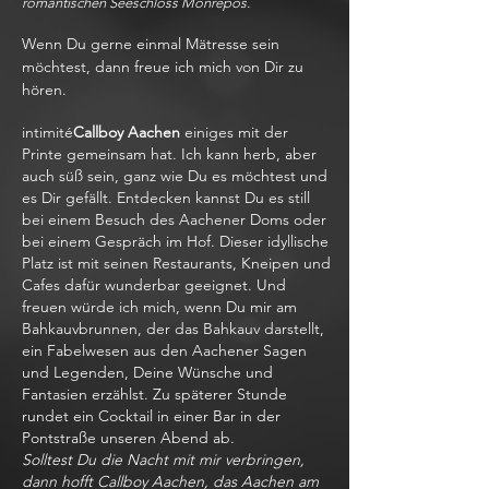
romantischen Seeschloss Monrepos.
Wenn Du gerne einmal Mätresse sein
möchtest, dann freue ich mich von Dir zu
hören.
intimité
Callboy Aachen
einiges mit der
Printe gemeinsam hat. Ich kann herb, aber
auch süß sein, ganz wie Du es möchtest und
es Dir gefällt. Entdecken kannst Du es still
bei einem Besuch des Aachener Doms oder
bei einem Gespräch im Hof. Dieser idyllische
Platz ist mit seinen Restaurants, Kneipen und
Cafes dafür wunderbar geeignet. Und
freuen würde ich mich, wenn Du mir am
Bahkauvbrunnen, der das Bahkauv darstellt,
ein Fabelwesen aus den Aachener Sagen
und Legenden, Deine Wünsche und
Fantasien erzählst. Zu späterer Stunde
rundet ein Cocktail in einer Bar in der
Pontstraße unseren Abend ab.
Solltest Du die Nacht mit mir verbringen,
dann hofft Callboy Aachen, das Aachen am