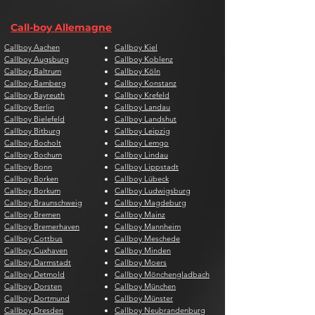
Call-boy Allemagne
Callboy Aachen
Callboy Kiel
Callboy Augsburg
Callboy Koblenz
Callboy Baltrum
Callboy Köln
Callboy Bamberg
Callboy Konstanz
Callboy Bayreuth
Callboy Krefeld
Callboy Berlin
Callboy Landau
Callboy Bielefeld
Callboy Landshut
Callboy Bitburg
Callboy Leipzig
Callboy Bocholt
Callboy Lemgo
Callboy Bochum
Callboy Lindau
Callboy Bonn
Callboy Lippstadt
Callboy Borken
Callboy Lübeck
Callboy Borkum
Callboy Ludwigsburg
Callboy Braunschweig
Callboy Magdeburg
Callboy Bremen
Callboy Mainz
Callboy Bremerhaven
Callboy Mannheim
Callboy Cottbus
Callboy Meschede
Callboy Cuxhaven
Callboy Minden
Callboy Darmstadt
Callboy Moers
Callboy Detmold
Callboy Mönchengladbach
Callboy Dorsten
Callboy München
Callboy Dortmund
Callboy Münster
Callboy Dresden
Callboy Neubrandenburg