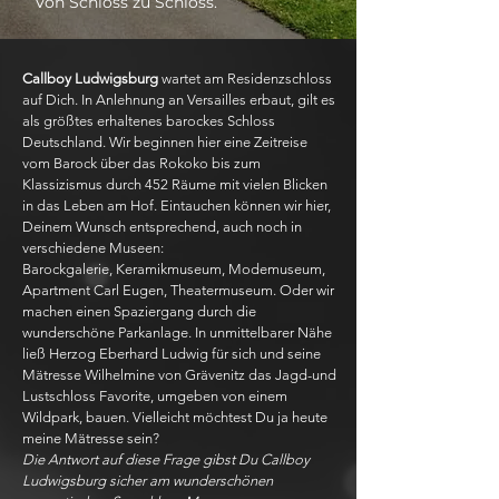
Von Schloss zu Schloss.
Callboy Ludwigsburg
wartet am Residenzschloss
auf Dich. In Anlehnung an Versailles erbaut, gilt es
als größtes erhaltenes barockes Schloss
Deutschland. Wir beginnen hier eine Zeitreise
vom Barock über das Rokoko bis zum
Klassizismus durch 452 Räume mit vielen Blicken
in das Leben am Hof. Eintauchen können wir hier,
Deinem Wunsch entsprechend, auch noch in
verschiedene Museen:
Barockgalerie, Keramikmuseum, Modemuseum,
Apartment Carl Eugen, Theatermuseum. Oder wir
machen einen Spaziergang durch die
wunderschöne Parkanlage. In unmittelbarer Nähe
ließ Herzog Eberhard Ludwig für sich und seine
Mätresse Wilhelmine von Grävenitz das Jagd-und
Lustschloss Favorite, umgeben von einem
Wildpark, bauen. Vielleicht möchtest Du ja heute
meine Mätresse sein?
Die Antwort auf diese Frage gibst Du Callboy
Ludwigsburg sicher am wunderschönen