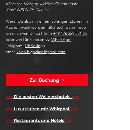
nächsten Morgen wirklich die sonnigste
Stadt NRWs für Dich ist.
Wenn Du also mit einem sonnigen Lächeln in
Aachen wach werden möchtest, dann freue
ich mich von Dir zu hören
+49 176 229 581 25
oder von Dir zu lesen via
WhatsApp
,
Telegram:
CBKevin
ou
email:
kevin.highclass@gmail.com
Zur Buchung
>>>
Die besten Wellnesshotels
<<<
​
>>>
Luxussuiten mit Whirpool
<<<
>>>
Restaurants und Hotels
<<<