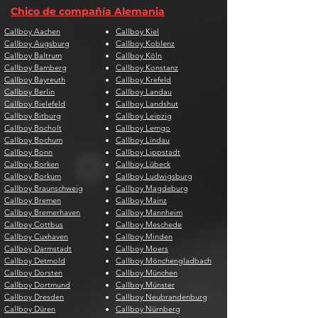
Chico de compañía Alemania
Callboy Aachen
Callboy Kiel
Callboy Augsburg
Callboy Koblenz
Callboy Baltrum
Callboy Köln
Callboy Bamberg
Callboy Konstanz
Callboy Bayreuth
Callboy Krefeld
Callboy Berlin
Callboy Landau
Callboy Bielefeld
Callboy Landshut
Callboy Bitburg
Callboy Leipzig
Callboy Bocholt
Callboy Lemgo
Callboy Bochum
Callboy Lindau
Callboy Bonn
Callboy Lippstadt
Callboy Borken
Callboy Lübeck
Callboy Borkum
Callboy Ludwigsburg
Callboy Braunschweig
Callboy Magdeburg
Callboy Bremen
Callboy Mainz
Callboy Bremerhaven
Callboy Mannheim
Callboy Cottbus
Callboy Meschede
Callboy Cuxhaven
Callboy Minden
Callboy Darmstadt
Callboy Moers
Callboy Detmold
Callboy Mönchengladbach
Callboy Dorsten
Callboy München
Callboy Dortmund
Callboy Münster
Callboy Dresden
Callboy Neubrandenburg
Callboy Düren
Callboy Nürnberg