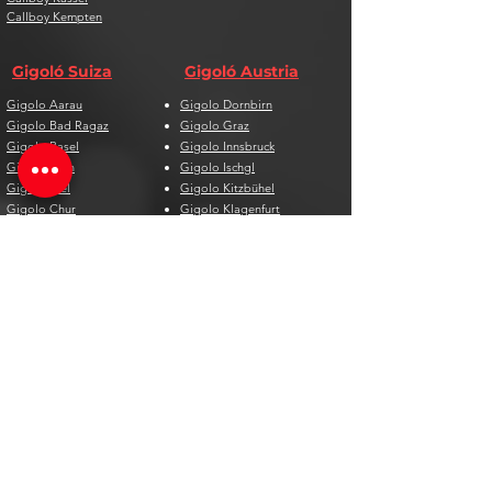
Callboy Kempten
Gigoló Suiza
Gigoló Austria
Gigolo Aarau
Gigolo Dornbirn
Gigolo Bad Ragaz
Gigolo Graz
Gigolo Basel
Gigolo Innsbruck
Gigolo Bern
Gigolo Ischgl
Gigolo Biel
Gigolo Kitzbühel
Gigolo Chur
Gigolo Klagenfurt
Gigolo Davos
Gigolo Linz
Gigolo Genf
Gigolo Salzburg
Gigolo Lausanne
Gigolo St. Pölten
Gigolo Locarno
Gigolo Steyr
Gigolo Lugano
Gigolo Villach
Gigolo Luzern
Gigolo Wien
Gigolo Neuenburg
Gigolo Wolfsberg
Gigolo Solothurn
Gigolo Zell am See
Gigolo St. Gallen
Gigolo St. Moritz
Gigolo Thun
Gigolo Winterthur
Gigolo Zürich