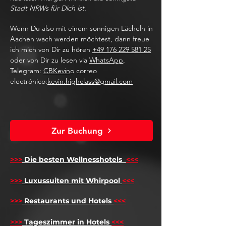
Stadt NRWs für Dich ist.
Wenn Du also mit einem sonnigen Lächeln in
Aachen wach werden möchtest, dann freue
ich mich von Dir zu hören
+49 176 229 581 25
oder von Dir zu lesen via
WhatsApp
,
Telegram:
CBKevin
o correo
electrónico:
kevin.highclass@gmail.com
Zur Buchung
>>>
Die besten Wellnesshotels
<<<
​
>>>
Luxussuiten mit Whirpool
<<<
>>>
Restaurants und Hotels
<<<
>>>
Tageszimmer in Hotels
<<<