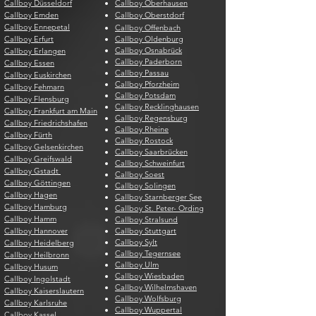
Callboy Düsseldorf
Callboy Oberhausen
Callboy Emden
Callboy Oberstdorf
Callboy Ennepetal
Callboy Offenbach
Callboy Erfurt
Callboy Oldenburg
Callboy Osnabrück
Callboy Erlangen
Callboy Paderborn
Callboy Essen
Callboy Passau
Callboy Euskirchen
Callboy Pforzheim
Callboy Fehmarn
Callboy Potsdam
Callboy Flensburg
Callboy Recklinghausen
Callboy Frankfurt am Main
Callboy Regensburg
Callboy Friedrichshafen
Callboy Rheine
Callboy Fürth
Callboy Rostock
Callboy Gelsenkirchen
Callboy Saarbrücken
Callboy Greifswald
Callboy Schweinfurt
Callboy Gstadt
Callboy Soest
Callboy Göttingen
Callboy Solingen
Callboy Hagen
Callboy Starnberger See
Callboy Hamburg
Callboy St. Peter- Ording
Callboy Hamm
Callboy Stralsund
Callboy Hannover
Callboy Stuttgart
Callboy Sylt
Callboy Heidelberg
Callboy Tegernsee
Callboy Heilbronn
Callboy Ulm
Callboy Husum
Callboy Wiesbaden
Callboy Ingolstadt
Callboy Wilhelmshaven
Callboy Kaiserslautern
Callboy Wolfsburg
Callboy Karlsruhe
Callboy Wuppertal
Callboy Kassel