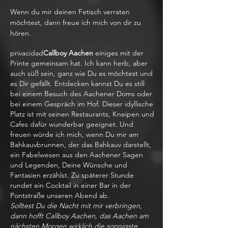
Wenn du mir deinen Fetisch verraten
möchtest, dann freue ich mich von dir zu
hören.
privacidad
Callboy Aachen
einiges mit der
Printe gemeinsam hat. Ich kann herb, aber
auch süß sein, ganz wie Du es möchtest und
es Dir gefällt. Entdecken kannst Du es still
bei einem Besuch des Aachener Doms oder
bei einem Gespräch im Hof. Dieser idyllische
Platz ist mit seinen Restaurants, Kneipen und
Cafes dafür wunderbar geeignet. Und
freuen würde ich mich, wenn Du mir am
Bahkauvbrunnen, der das Bahkauv darstellt,
ein Fabelwesen aus den Aachener Sagen
und Legenden, Deine Wünsche und
Fantasien erzählst. Zu späterer Stunde
rundet ein Cocktail in einer Bar in der
Pontstraße unseren Abend ab.
Solltest Du die Nacht mit mir verbringen,
dann hofft Callboy Aachen, das Aachen am
nächsten Morgen wirklich die sonnigste